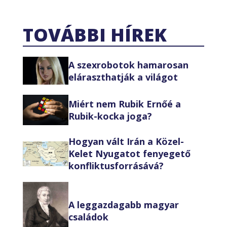
TOVÁBBI HÍREK
A szexrobotok hamarosan
eláraszthatják a világot
Miért nem Rubik Ernőé a
Rubik-kocka joga?
Hogyan vált Irán a Közel-
Kelet Nyugatot fenyegető
konfliktusforrásává?
A leggazdagabb magyar
családok