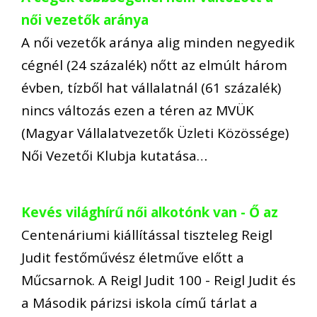
női vezetők aránya
A női vezetők aránya alig minden negyedik
cégnél (24 százalék) nőtt az elmúlt három
évben, tízből hat vállalatnál (61 százalék)
nincs változás ezen a téren az MVÜK
(Magyar Vállalatvezetők Üzleti Közössége)
Női Vezetői Klubja kutatása…
Kevés világhírű női alkotónk van - Ő az
Centenáriumi kiállítással tiszteleg Reigl
Judit festőművész életműve előtt a
Műcsarnok. A Reigl Judit 100 - Reigl Judit és
a Második párizsi iskola című tárlat a