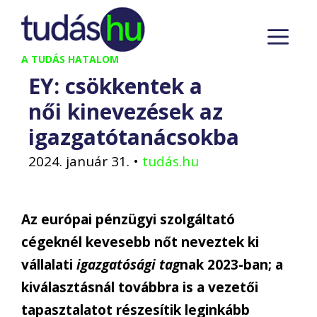
Kilépés
M
a
tartalomba
A TUDÁS HATALOM
EY: csökkentek a
női kinevezések az
igazgatótanácsokba
2024. január 31.
•
tudás.hu
Az európai pénzügyi szolgáltató
cégeknél kevesebb nőt neveztek ki
vállalati
igazgatósági tag
nak 2023-ban; a
kiválasztásnál továbbra is a vezetői
tapasztalatot részesítik leginkább