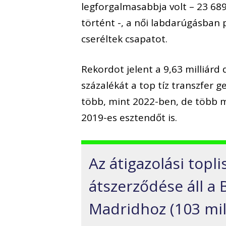
legforgalmasabbja volt – 23 689
történt -, a női labdarúgásban
cseréltek csapatot.
Rekordot jelent a 9,63 milliárd 
százalékát a top tíz transzfer g
több, mint 2022-ben, de több mi
2019-es esztendőt is.
Az átigazolási topl
átszerződése áll a
Madridhoz (103 mill