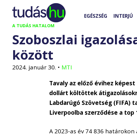
Kilépés
a
EGÉSZSÉG
INTERJÚ
tartalomba
A TUDÁS HATALOM
Szoboszlai igazolás
között
2024. január 30.
•
MTI
Tavaly az előző évihez képest 
dollárt költöttek átigazolásokr
Labdarúgó Szövetség (FIFA) 
Liverpoolba szerződése a top 1
A 2023-as év 74 836 határokon 