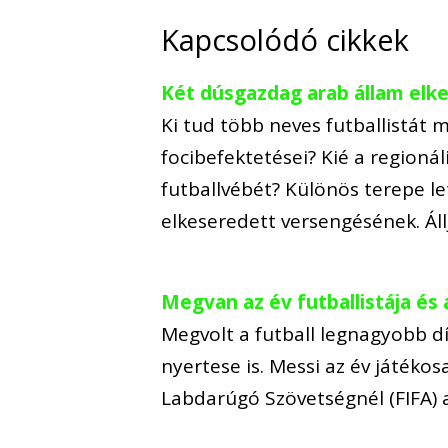
Kapcsolódó cikkek
Két dúsgazdag arab állam elke
Ki tud több neves futballistát
focibefektetései? Kié a regionál
futballvébét? Különös terepe l
elkeseredett versengésének. Áll
Megvan az év futballistája és 
Megvolt a futball legnagyobb dí
nyertese is. Messi az év játéko
Labdarúgó Szövetségnél (FIFA) a