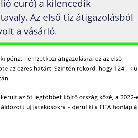
lió euró) a kilencedik
avaly. Az első tíz átigazolásból
olt a vásárló.
i pénzt nemzetközi átigazolásra, ez az első
te az ezres határt. Szintén rekord, hogy 1241 kl
tán.
került az öt legtöbbet költő ország közé, a 2022-
t áldozott új játékosokra – derül ki a FIFA honlapj