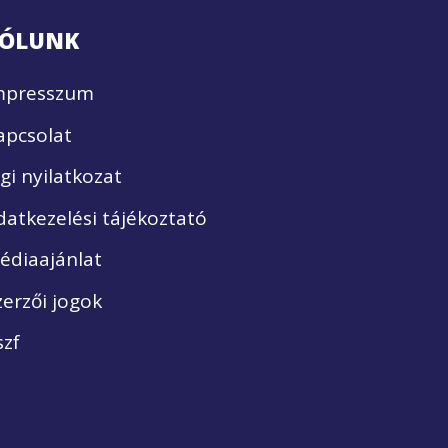
ÓLUNK
mpresszum
apcsolat
ogi nyilatkozat
datkezelési tájékoztató
édiaajánlat
zerzői jogok
szf