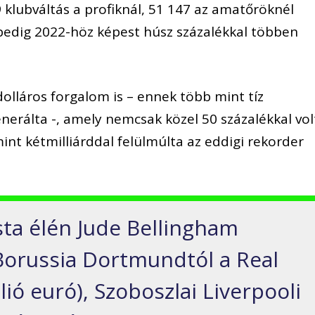
 klubváltás a profiknál, 51 147 az amatőröknél
 pedig 2022-höz képest húsz százalékkal többen
dolláros forgalom is – ennek több mint tíz
enerálta -, amely nemcsak közel 50 százalékkal vol
nt kétmilliárddal felülmúlta az eddigi rekorder
ista élén Jude Bellingham
 Borussia Dortmundtól a Real
ió euró), Szoboszlai Liverpooli