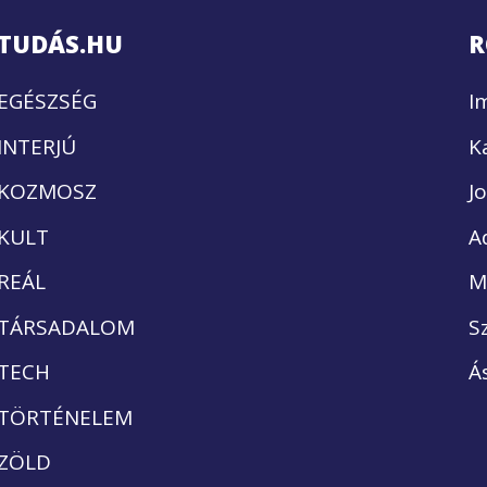
TUDÁS.HU
R
EGÉSZSÉG
I
INTERJÚ
K
KOZMOSZ
J
KULT
A
REÁL
M
TÁRSADALOM
S
TECH
Á
TÖRTÉNELEM
ZÖLD