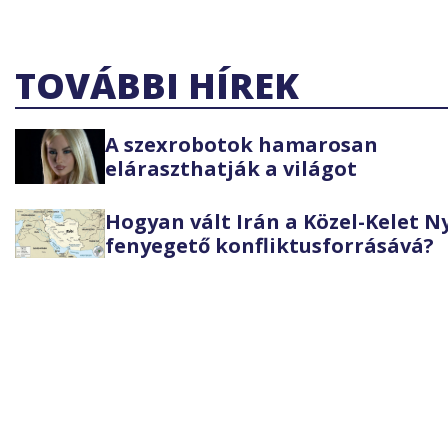
TOVÁBBI HÍREK
A szexrobotok hamarosan
eláraszthatják a világot
Hogyan vált Irán a Közel-Kelet 
fenyegető konfliktusforrásává?