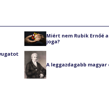
Miért nem Rubik Ernőé a
joga?
Nyugatot
A leggazdagabb magyar 