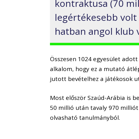
kontraktusa (70 mil
legértékesebb volt t
hatban angol klub v
Összesen 1024 egyesület adott k
alkalom, hogy ez a mutató átlép
jutott bevételhez a játékosok u
Most először Szaúd-Arábia is be
50 millió után tavaly 970 millió
olvasható tanulmányból.