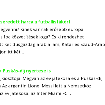
seredett harca a futballistákért
 megvenni? Kinek vannak erősebb európai
is fociközvetítések joga? És ki rendezhet
ett két dúsgazdag arab állam, Katar és Szaúd-Aráb
jon itt két…
a Puskás-díj nyertese is
jkiosztója. Megvan az év játékosa és a Puskás-díj
sa Az argentin Lionel Messi lett a Nemzetközi
z Év játékosa, az Inter Miami FC…