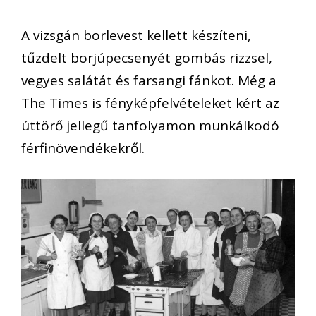
A vizsgán borlevest kellett készíteni,
tűzdelt borjúpecsenyét gombás rizzsel,
vegyes salátát és farsangi fánkot. Még a
The Times is fényképfelvételeket kért az
úttörő jellegű tanfolyamon munkálkodó
férfinövendékekről.