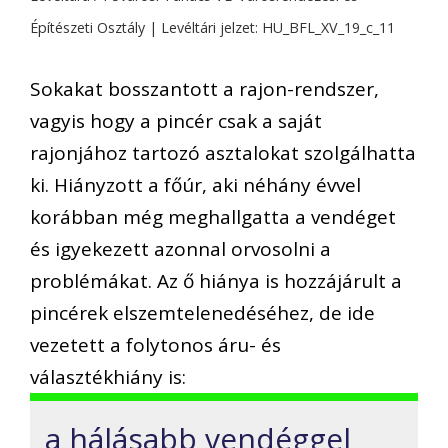
Építészeti Osztály | Levéltári jelzet: HU_BFL_XV_19_c_11
Sokakat bosszantott a rajon-rendszer,
vagyis hogy a pincér csak a saját
rajonjához tartozó asztalokat szolgálhatta
ki. Hiányzott a főúr, aki néhány évvel
korábban még meghallgatta a vendéget
és igyekezett azonnal orvosolni a
problémákat. Az ő hiánya is hozzájárult a
pincérek elszemtelenedéséhez, de ide
vezetett a folytonos áru- és
választékhiány is:
a hálásabb vendéggel