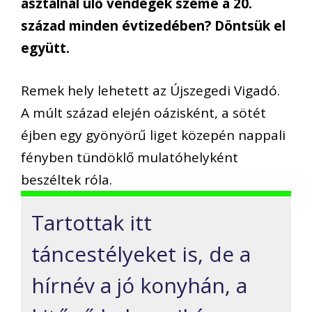
asztalnál ülő vendégek szeme a 20.
század minden évtizedében? Döntsük el
együtt.
Remek hely lehetett az Újszegedi Vigadó.
A múlt század elején oázisként, a sötét
éjben egy gyönyörű liget közepén nappali
fényben tündöklő mulatóhelyként
beszéltek róla.
Tartottak itt
táncestélyeket is, de a
hírnév a jó konyhán, a