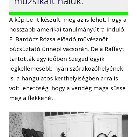
muzsikált náluk.
A kép bent készült, még az is lehet, hogy a
hosszabb amerikai tanulmányútra induló
E. Bardócz Rózsa előadó művésznőt
búcsúztató ünnepi vacsorán. De a Raffayt
tartották egy időben Szeged egyik
legkellemesebb nyári szórakozóhelyének
is, a hangulatos kerthelyiségben arra is
volt lehetőség, hogy a vendég maga süsse
meg a flekkenét.