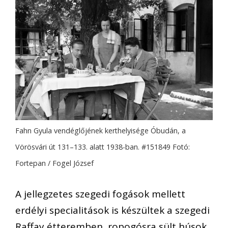
Fahn Gyula vendéglőjének kerthelyisége Óbudán, a
Vörösvári út 131–133. alatt 1938-ban. #151849 Fotó:
Fortepan / Fogel József
A jellegzetes szegedi fogások mellett
erdélyi specialitások is készültek a szegedi
Raffay étteremben, ropogósra sült húsok