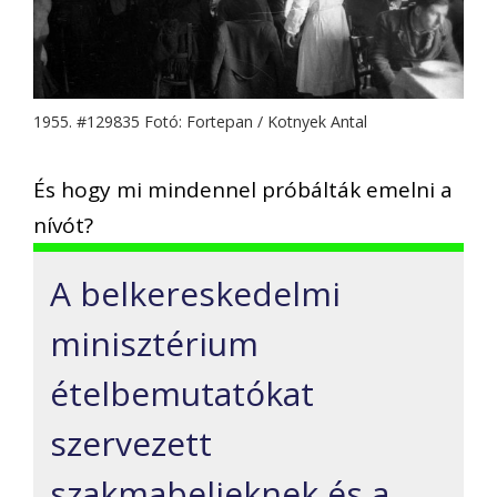
1955. #129835 Fotó: Fortepan / Kotnyek Antal
És hogy mi mindennel próbálták emelni a
nívót?
A belkereskedelmi
minisztérium
ételbemutatókat
szervezett
szakmabelieknek és a