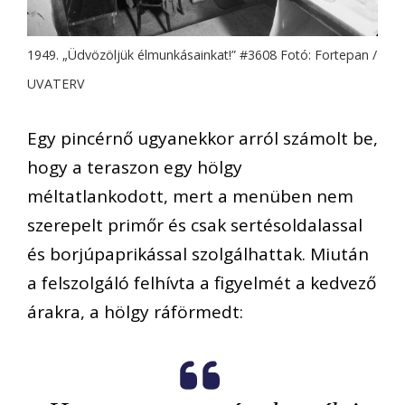
1949. „Üdvözöljük élmunkásainkat!” #3608 Fotó: Fortepan /
UVATERV
Egy pincérnő ugyanekkor arról számolt be,
hogy a teraszon egy hölgy
méltatlankodott, mert a menüben nem
szerepelt primőr és csak sertésoldalassal
és borjúpaprikással szolgálhattak. Miután
a felszolgáló felhívta a figyelmét a kedvező
árakra, a hölgy ráförmedt: