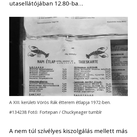
utasellátójában 12.80-ba…
A XIII. kerületi Vörös Rák étterem étlapja 1972-ben.
#134238 Fotó: Fortepan / Chuckyeager tumblr
A nem túl szívélyes kiszolgálás mellett más