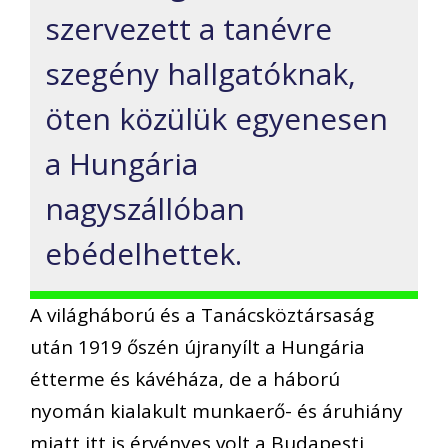
szervezett a tanévre
szegény hallgatóknak,
öten közülük egyenesen
a Hungária
nagyszállóban
ebédelhettek.
A világháború és a Tanácsköztársaság
után 1919 őszén újranyílt a Hungária
étterme és kávéháza, de a háború
nyomán kialakult munkaerő- és áruhiány
miatt itt is érvényes volt a Budapesti