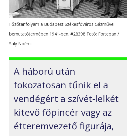
Főzőtanfolyam a Budapest Székesfőváros Gázművei
bemutatótermében 1941-ben. #28398 Fotó: Fortepan /
Saly Noémi
A háború után
fokozatosan tűnik el a
vendégért a szívét-lelkét
kitevő főpincér vagy az
étteremvezető figurája,