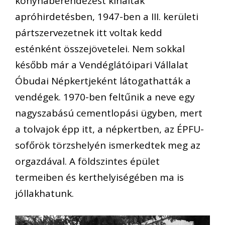
konyhaberendezést kínáltak
apróhirdetésben, 1947-ben a III. kerületi
pártszervezetnek itt voltak kedd
esténként összejövetelei. Nem sokkal
később már a Vendéglátóipari Vállalat
Óbudai Népkertjeként látogathatták a
vendégek. 1970-ben feltűnik a neve egy
nagyszabású cementlopási ügyben, mert
a tolvajok épp itt, a népkertben, az ÉPFU-
sofőrök törzshelyén ismerkedtek meg az
orgazdával. A földszintes épület
termeiben és kerthelyiségében ma is
jóllakhatunk.