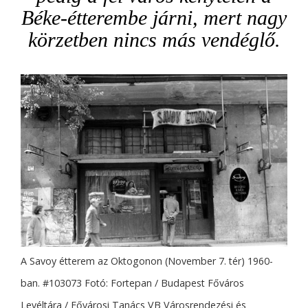
Béke-étterembe járni, mert nagy
körzetben nincs más vendéglő.
A Savoy étterem az Oktogonon (November 7. tér) 1960-
ban. #103073 Fotó: Fortepan / Budapest Főváros
Levéltára / Fővárosi Tanács VB Városrendezési és