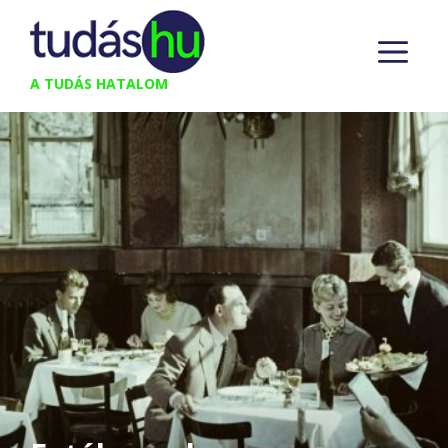
Kilépés
M
a
tartalomba
A TUDÁS HATALOM