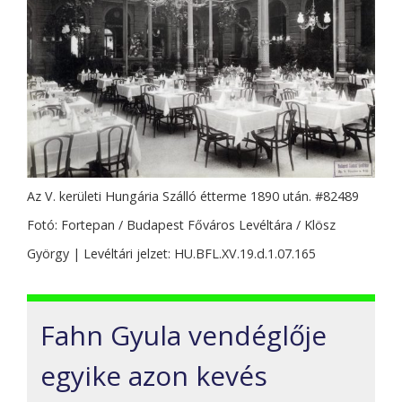
Az V. kerületi Hungária Szálló étterme 1890 után. #82489
Fotó: Fortepan / Budapest Főváros Levéltára / Klösz
György | Levéltári jelzet: HU.BFL.XV.19.d.1.07.165
Fahn Gyula vendéglője
egyike azon kevés