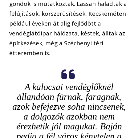
gondok is mutatkoztak. Lassan haladtak a
felújítások, korszerűsítések, Kecskeméten
például éveken át alig fejlődött a
vendéglátóipar hálózata, késtek, álltak az
építkezések, még a Széchenyi téri
étteremben is.
A kalocsai vendéglőknél
állandóan fúrnak, faragnak,
azok befejezve soha nincsenek,
a dolgozók azokban nem
érezhetik jól magukat. Baján
pedig a fél város kénytelen a