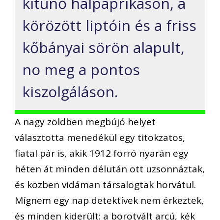
kitűnő halpaprikáson, a
körözött liptóin és a friss
kőbányai sörön alapult,
no meg a pontos
kiszolgáláson.
A nagy zöldben megbújó helyet
választotta menedékül egy titokzatos,
fiatal pár is, akik 1912 forró nyarán egy
héten át minden délután ott uzsonnáztak,
és közben vidáman társalogtak horvátul.
Mígnem egy nap detektívek nem érkeztek,
és minden kiderült: a borotvált arcú, kék