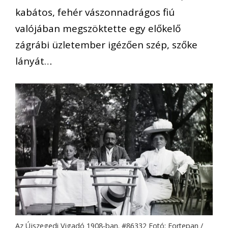
kabátos, fehér vászonnadrágos fiú
valójában megszöktette egy előkelő
zágrábi üzletember igézően szép, szőke
lányát…
Az Újszegedi Vigadó 1908-ban. #86332 Fotó: Fortepan /