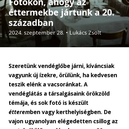
Fotókon, ahogy az
éttermekbe jártunk a 20.
században
2024. szeptember 28.
•
Lukács Zsolt
Szeretünk vendéglőbe járni, kíváncsiak
vagyunk új ízekre, örülünk, ha kedvesen
teszik elénk a vacsoránkat. A
vendéglátás a társalgásaink örökzöld
témája, és sok fotó is készült
étterem
ben vagy kerthelyiségben. De
vajon ugyanolyan elégedetten csillog az