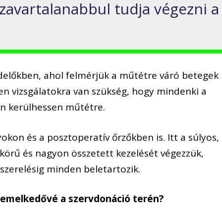
zavartalanabbul tudja végezni a
delőkben, ahol felmérjük a műtétre váró betegek
en vizsgálatokra van szükség, hogy mindenki a
n kerülhessen műtétre.
okon és a posztoperatív őrzőkben is. Itt a súlyos,
s körű és nagyon összetett kezelését végezzük,
szerelésig minden beletartozik.
kiemelkedővé a szervdonáció terén?