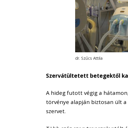
dr. Szűcs Attila
Szervátültetett betegektől ka
A hideg futott végig a hátamo
törvénye alapján biztosan ült 
szervet.