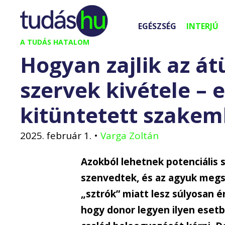
Kilépés
a
EGÉSZSÉG
INTERJÚ
tartalomba
A TUDÁS HATALOM
Hogyan zajlik az át
szervek kivétele –
kitüntetett szakem
2025. február 1.
•
Varga Zoltán
Azokból lehetnek potenciális 
szenvedtek, és az agyuk megs
„sztrók” miatt lesz súlyosan é
hogy donor legyen ilyen esetbe