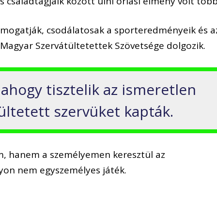
 családtagjaik között ülni óriási élmény volt több
ámogatják, csodálatosak a sporteredményeik és a
 Magyar Szervátültetettek Szövetsége dolgozik.
 ahogy tisztelik az ismeretlen
tültetett szervüket kapták.
m, hanem a személyemen keresztül az
gyon nem egyszemélyes játék.