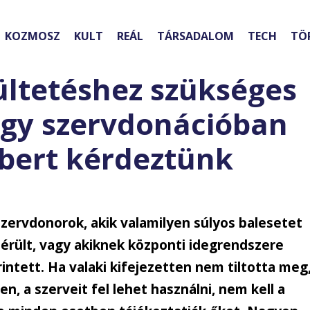
KOZMOSZ
KULT
REÁL
TÁRSADALOM
TECH
TÖ
ültetéshez szükséges
 egy szervdonációban
bert kérdeztünk
szervdonorok, akik valamilyen súlyos balesetet
érült, vagy akiknek központi idegrendszere
rintett. Ha valaki kifejezetten nem tiltotta meg
n, a szerveit fel lehet használni, nem kell a