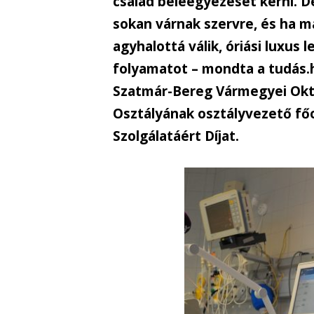
család beleegyezését kérni. 
sokan várnak szervre, és ha m
agyhalottá válik, óriási luxus 
folyamatot – mondta a tudás.hu
Szatmár-Bereg Vármegyei Okta
Osztályának osztályvezető fő
Szolgálatáért Díjat.