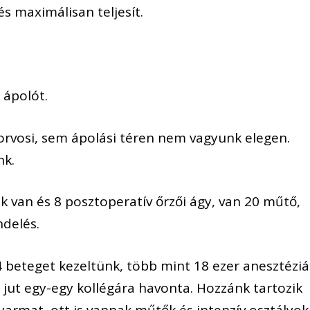
s maximálisan teljesít.
 ápolót.
rvosi, sem ápolási téren nem vagyunk elegen.
nk.
 van és 8 posztoperatív őrzői ágy, van 20 műtő,
ndelés.
4 beteget kezeltünk, több mint 18 ezer anesztéziá
 jut egy-egy kollégára havonta. Hozzánk tartozik
armat, ott is vannak műtők és intenzív osztályok