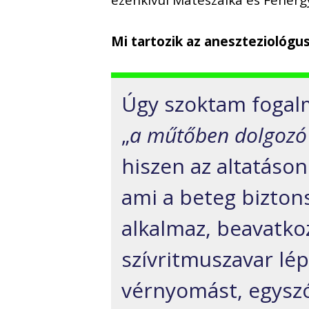
Mi tartozik az aneszteziológu
Úgy szoktam fogalm
„
a műtőben dolgozó 
hiszen az altatáson
ami a beteg biztons
alkalmaz, beavatko
szívritmuszavar lép
vérnyomást, egysz