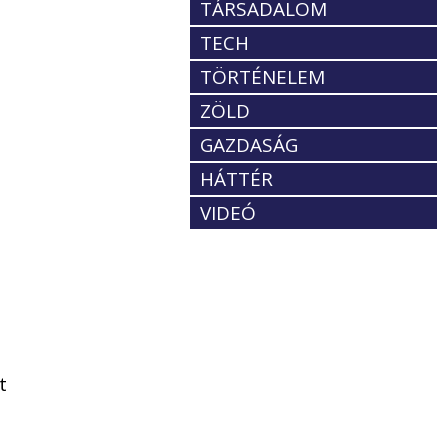
TÁRSADALOM
TECH
TÖRTÉNELEM
ZÖLD
GAZDASÁG
HÁTTÉR
VIDEÓ
t
.