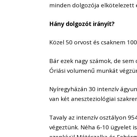
minden dolgozója elkötelezett é
Hány dolgozót irányít?
Közel 50 orvost és csaknem 100
Bár ezek nagy számok, de sem o
Óriási volumenű munkát végzü
Nyíregyházán 30 intenzív ágyunk
van két aneszteziológiai szakre
Tavaly az intenzív osztályon 95
végeztünk. Néha 6-10 ügyelet is
ezenkívül Mátészalka és Fehérgy