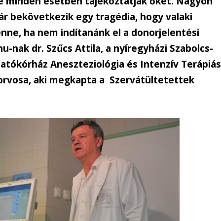
De minden esetben tájékoztatják őket. Nagyon
ár bekövetkezik egy tragédia, hogy valaki
lenne, ha nem indítanánk el a donorjelentési
-nak dr. Szűcs Attila, a nyíregyházi Szabolcs-
tókórház Aneszteziológia és Intenzív Terápiá
orvosa, aki megkapta a Szervátültetettek