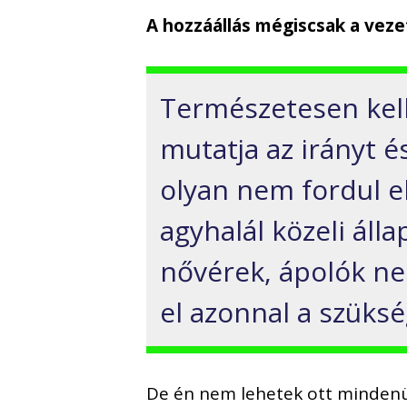
A hozzáállás mégiscsak a veze
Természetesen kell
mutatja az irányt é
olyan nem fordul e
agyhalál közeli álla
nővérek, ápolók ne
el azonnal a szüks
De én nem lehetek ott mindenüt