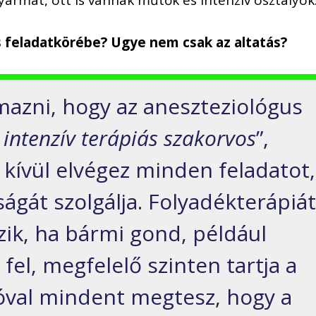
s feladatkörébe? Ugye nem csak az altatás?
azni, hogy az aneszteziológus
intenzív terápiás szakorvos
”,
 kívül elvégez minden feladatot,
ágát szolgálja. Folyadékterápiá
zik, ha bármi gond, például
 fel, megfelelő szinten tartja a
óval mindent megtesz, hogy a