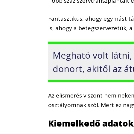
Több száz szervtranszplantált és
Fantasztikus, ahogy egymást t
is, ahogy a betegszervezetük, a
Megható volt látni,
donort, akitől az á
Az elismerés viszont nem neke
osztályomnak szól. Mert ez na
Kiemelkedő adatok