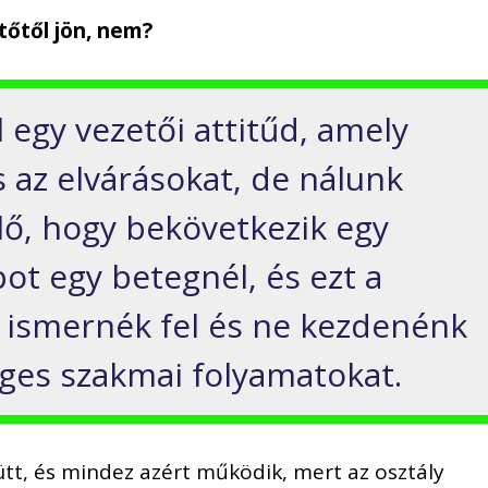
tőtől jön, nem?
 egy vezetői attitűd, amely
s az elvárásokat, de nálunk
lő, hogy bekövetkezik egy
pot egy betegnél, és ezt a
 ismernék fel és ne kezdenénk
éges szakmai folyamatokat.
t, és mindez azért működik, mert az osztály