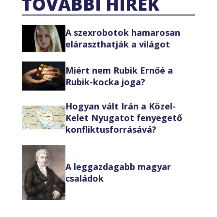
TOVÁBBI HÍREK
A szexrobotok hamarosan
eláraszthatják a világot
Miért nem Rubik Ernőé a
Rubik-kocka joga?
Hogyan vált Irán a Közel-
Kelet Nyugatot fenyegető
konfliktusforrásává?
A leggazdagabb magyar
családok