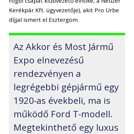
rögbi csapat klubvezető elnöke, a Neuzer
Kerékpár Kft. ügyvezetője), akit Pro Urbe
díjjal ismert el Esztergom.
Az Akkor és Most Jármű
Expo elnevezésű
rendezvényen a
legrégebbi gépjármű egy
1920-as évekbeli, ma is
működő Ford T-modell.
Megtekinthető egy luxus