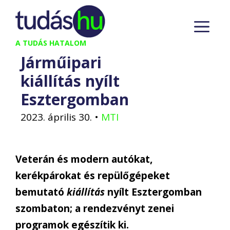
Kilépés
M
a
tartalomba
A TUDÁS HATALOM
Járműipari
kiállítás nyílt
Esztergomban
2023. április 30.
•
MTI
Veterán és modern autókat,
kerékpárokat és repülőgépeket
bemutató
kiállítás
nyílt Esztergomban
szombaton; a rendezvényt zenei
programok egészítik ki.