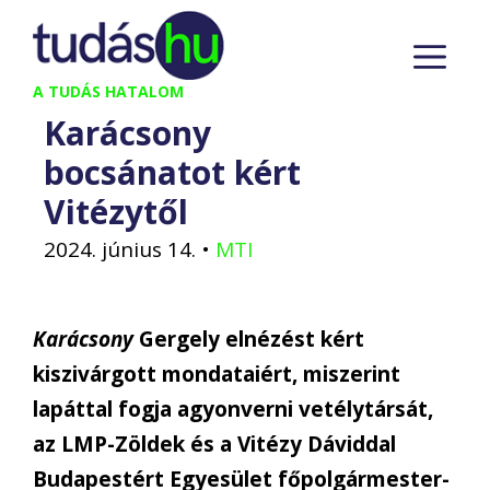
Kilépés
M
a
tartalomba
A TUDÁS HATALOM
Karácsony
bocsánatot kért
Vitézytől
2024. június 14.
•
MTI
Karácsony
Gergely elnézést kért
kiszivárgott mondataiért, miszerint
lapáttal fogja agyonverni vetélytársát,
az LMP-Zöldek és a Vitézy Dáviddal
Budapestért Egyesület főpolgármester-