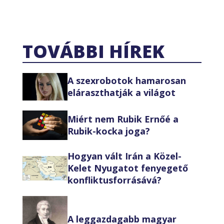
TOVÁBBI HÍREK
A szexrobotok hamarosan
eláraszthatják a világot
Miért nem Rubik Ernőé a
Rubik-kocka joga?
Hogyan vált Irán a Közel-
Kelet Nyugatot fenyegető
konfliktusforrásává?
A leggazdagabb magyar