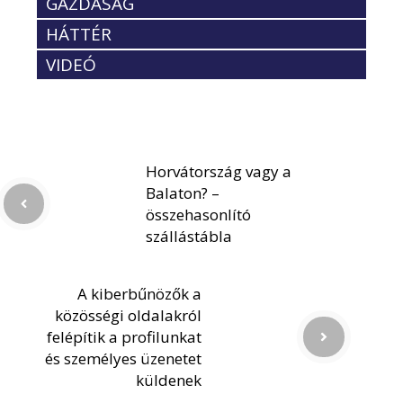
GAZDASÁG
HÁTTÉR
VIDEÓ
Horvátország vagy a
Balaton? –
összehasonlító
szállástábla
A kiberbűnözők a
közösségi oldalakról
felépítik a profilunkat
és személyes üzenetet
küldenek