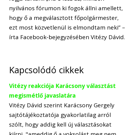
nyilvános fórumon ki fogok állni amellett,
hogy ő a megválasztott főpolgármester,
ezt most közvetlenül is elmondtam neki” –
írta Facebook-bejegyzésében Vitézy Dávid.
Kapcsolódó cikkek
Vitézy reakciója Karácsony választást
megismétlő javaslatára
Vitézy Dávid szerint Karácsony Gergely
sajtótájékoztatója gyakorlatilag arról
szólt, hogy addig kell új választásokat
kiírni, "ameddig ő a voksolást meg nem