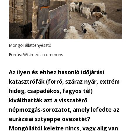
Mongol állattenyésztő
Forrás: Wikimedia commons
Az ilyen és ehhez hasonló időjárási
katasztrófák (forró, száraz nyár, extrém
hideg, csapadékos, fagyos tél)
kiválthatták azt a visszatérő
népmozgás-sorozatot, amely lefedte az
eurázsiai sztyeppe övezetét?
Mongóliától keletre nincs, vagy alig van