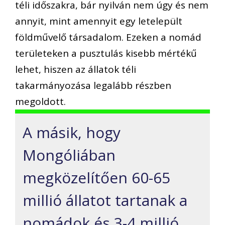
téli időszakra, bár nyilván nem úgy és nem
annyit, mint amennyit egy letelepült
földművelő társadalom. Ezeken a nomád
területeken a pusztulás kisebb mértékű
lehet, hiszen az állatok téli
takarmányozása legalább részben
megoldott.
A másik, hogy
Mongóliában
megközelítően 60-65
millió állatot tartanak a
nomádok és 3-4 millió