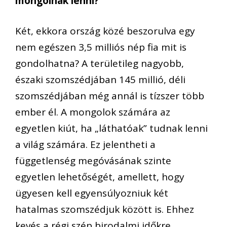
mongolnak lenni?
Két, ekkora ország közé beszorulva egy
nem egészen 3,5 milliós nép fia mit is
gondolhatna? A területileg nagyobb,
északi szomszédjában 145 millió, déli
szomszédjában még annál is tízszer több
ember él. A mongolok számára az
egyetlen kiút, ha „láthatóak” tudnak lenni
a világ számára. Ez jelentheti a
függetlenség megóvásának szinte
egyetlen lehetőségét, amellett, hogy
ügyesen kell egyensúlyozniuk két
hatalmas szomszédjuk között is. Ehhez
kevés a régi szép birodalmi időkre