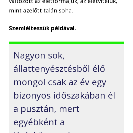
változott az életformájuk, az életvitelük,
mint azelőtt talán soha.
Szemléltessük példával.
Nagyon sok,
állattenyésztésből élő
mongol csak az év egy
bizonyos időszakában él
a pusztán, mert
egyébként a