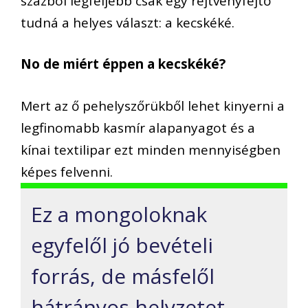
százból legfeljebb csak egy rejtvényfejtő
tudná a helyes választ: a kecskéké.
No de miért éppen a kecskéké?
Mert az ő pehelyszőrükből lehet kinyerni a
legfinomabb kasmír alapanyagot és a
kínai textilipar ezt minden mennyiségben
képes felvenni.
Ez a mongoloknak
egyfelől jó bevételi
forrás, de másfelől
hátrányos helyzetet