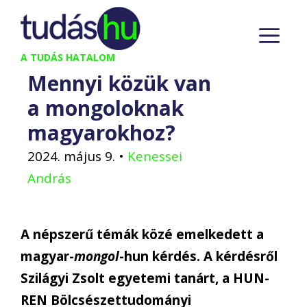
Kilépés
M
a
tartalomba
A TUDÁS HATALOM
Mennyi közük van
a mongoloknak
magyarokhoz?
2024. május 9.
•
Kenessei
András
A népszerű témák közé emelkedett a
magyar-
mongol
-hun kérdés. A kérdésről
Szilágyi Zsolt egyetemi tanárt, a HUN-
REN Bölcsészettudományi