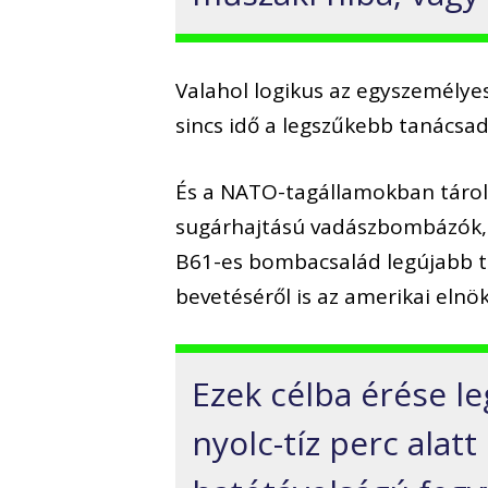
Valahol logikus az egyszemélyes 
sincs idő a legszűkebb tanácsad
És a NATO-tagállamokban tárolt
sugárhajtású vadászbombázók, 
B61-es bombacsalád legújabb ta
bevetéséről is az amerikai elnö
Ezek célba érése l
nyolc-tíz perc alat