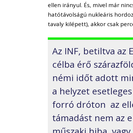
ellen irányul. És, mivel már nin
hatótávolságú nukleáris hordoz
tavaly kilépett), akkor csak per
Az INF, betiltva a
célba érő szárazföl
némi időt adott mi
a helyzet esetleges
forró dróton
az ell
támadást nem az e
műszaki hiba, vagy