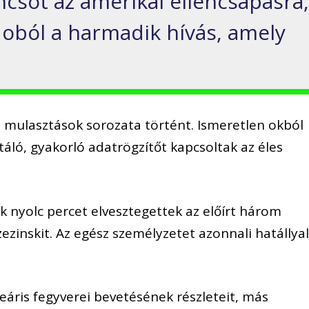
ncsot az amerikai ellencsapásra
doból a harmadik hívás, amely
ai mulasztások
sorozata
történt. Ismeretlen okból
táló, gyakorló
adatrögzítőt kapcsoltak az éles
k nyolc percet elvesztegettek az előírt három
zezinskit. Az egész személyzetet azonnali hatállya
eáris fegyvere
i
bevetésé
nek részleteit
, más