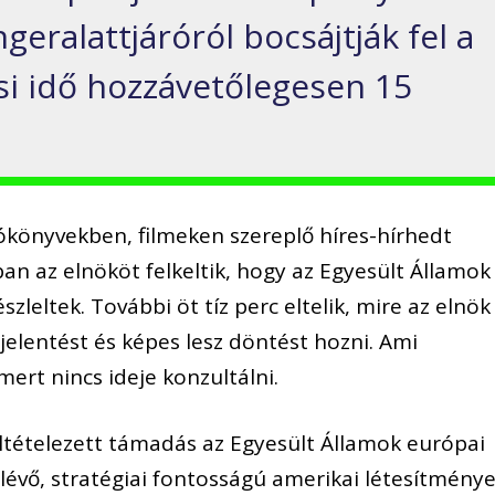
geralattjáróról bocsájtják fel a
ési idő hozzávetőlegesen 15
könyvekben, filmeken szereplő híres-hírhedt
an az elnököt felkeltik, hogy az Egyesült Államok
zleltek. További öt tíz perc eltelik, mire az elnök
elentést és képes lesz döntést hozni. Ami
ert nincs ideje konzultálni.
eltételezett támadás az Egyesült Államok európai
lévő, stratégiai fontosságú amerikai létesítmény