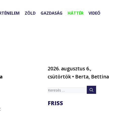
RTÉNELEM
ZÖLD
GAZDASÁG
HÁTTÉR
VIDEÓ
2026. augusztus 6.,
ra
csütörtök • Berta, Bettina
Keresés:
FRISS
z