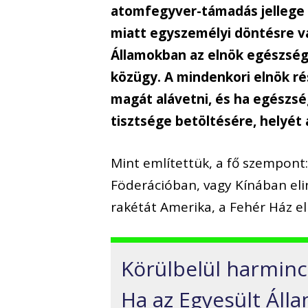
atomfegyver-támadás jellege 
miatt egyszemélyi döntésre v
Államokban az elnök egészségi
közügy. A mindenkori elnök ré
magát alávetni, és ha egészsé
tisztsége betöltésére, helyét 
Mint említettük, a fő szempont: 
Föderációban, vagy Kínában eli
rakétát Amerika, a Fehér Ház el
Körülbelül harminc 
Ha az Egyesült Áll