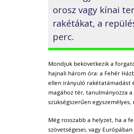
orosz vagy kínai ten
rakétákat, a repül
perc.
Mondjuk bekövetkezik a forgató
hajnali három óra: a Fehér Házb
ellen irányuló rakétatámadást és
magához tér, tanulmányozza a j
szükségszerűen egyszemélyes, m
Még rosszabb a helyzet, ha a f
szövetségesei, vagy Európában 