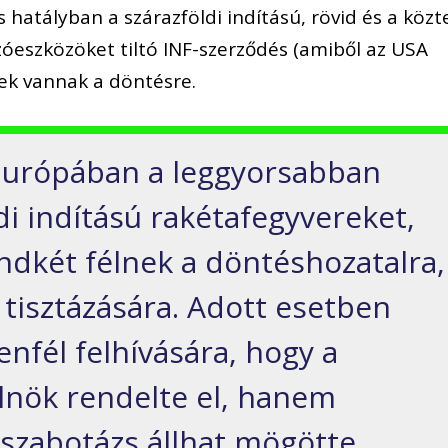
cs hatályban a szárazföldi indítású, rövid és a közt
óeszközöket tiltó INF-szerződés (amiből az USA
cek vannak a döntésre.
z Európában a leggyorsabban
di indítású rakétafegyvereket,
ndkét félnek a döntéshozatalra,
 tisztázására. Adott esetben
enfél felhívására, hogy a
lnök rendelte el, hanem
 szabotázs állhat mögötte.