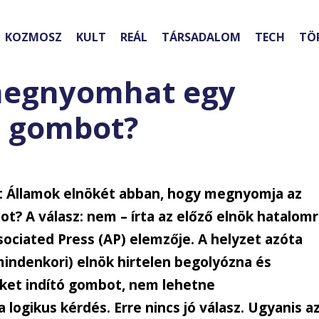
KOZMOSZ
KULT
REÁL
TÁRSADALOM
TECH
TÖ
i megnyomhat egy
ó gombot?
lt Államok elnökét abban, hogy megnyomja az
? A válasz: nem – írta az előző elnök hatalom
sociated Press (AP) elemzője. A helyzet azóta
mindenkori) elnök hirtelen begolyózna és
et indító gombot, nem lehetne
 logikus kérdés. Erre nincs jó válasz. Ugyanis a