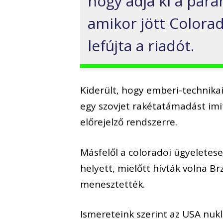
hogy adja ki a para
amikor jött Colora
lefújta a riadót.
Kiderült, hogy emberi-technik
egy szovjet rakétatámadást imi
előrejelző rendszerre.
Másfelől a coloradoi ügyeletese
helyett, mielőtt hívták volna Br
menesztették.
Ismereteink szerint a
z USA
nukl