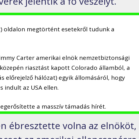
erek jelentik a fő veszélyt.
t) oldalon
meg
történt esetekről tudunk a
Jimmy Carter amerikai elnök nemzetbiztonsági
 közepén riasztást kapott Colorado államból, a
előrejelző hálózat) egyik állomásáról, hogy
 indult az USA ellen.
egerősítette a masszív támadás
hírét
.
n ébresztette volna az elnököt,