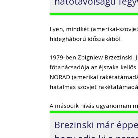
hatótávolságú fegyv
Ilyen, mindkét (amerikai-szovje
hidegháború időszakából.
1979-ben Zbigniew Brzezinski, 
főtanácsadója az éjszaka kellős
NORAD (amerikai rakétatámadás 
hatalmas szovjet rakétatámadás
A második hívás ugyanonnan m
Brezinski már éppe