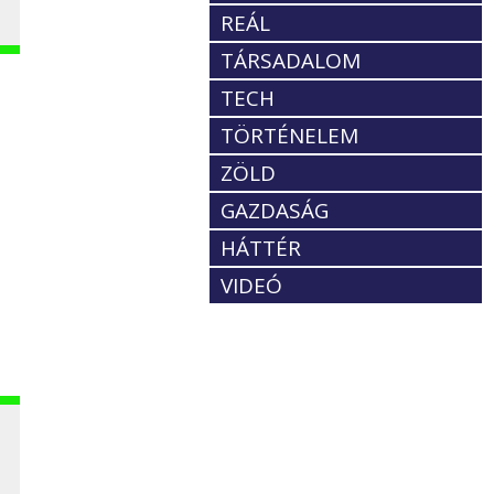
REÁL
TÁRSADALOM
TECH
TÖRTÉNELEM
ZÖLD
GAZDASÁG
HÁTTÉR
VIDEÓ