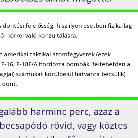
döntési felelősség, hisz ilyen esetben fizikailag
ói körrel való konzultálásra.
 amerikai taktikai atomfegyverek (ezek
F-16, F-18F/A hordozta bombák, feltehetően a
gjai) számukat körülbelül hatvanra becsülik)
k dönt.
egalább harminc perc, azaz a
t becsapódó rövid, vagy köztes