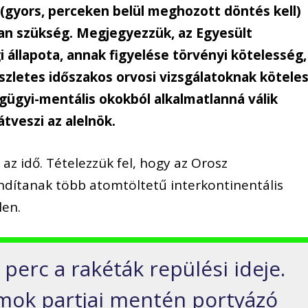
(gyors, perceken belül meghozott döntés kell)
an szükség. Megjegyezzük, az Egyesült
 állapota, annak figyelése törvényi kötelesség,
szletes időszakos orvosi vizsgálatoknak kötele
gügyi-mentális okokból alkalmatlanná válik
átveszi az alelnök.
az idő. Tételezzük fel, hogy az Orosz
ndítanak több atomtöltetű interkontinentális
len.
perc a rakéták repülési ideje.
amok partjai mentén portyázó