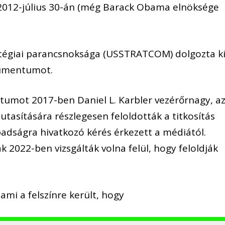
 2012-július 30-án (még Barack Obama elnöksége
ratégiai parancsnoksága (USSTRATCOM)
dolgozta k
kumentum
ot
.
tumot 2017-ben Daniel L. Karbler vezérőrnagy, a
asítására részlegesen feloldották a titkosítás
adságra hivatkozó kérés érkezett a médiától
.
k 2022-ben vizsgálták volna felül, hogy feloldják
 ami a felszínre került, hogy