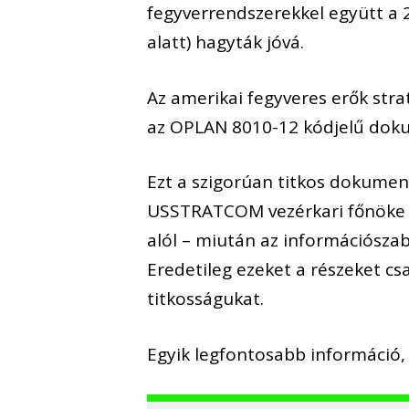
fegyverrendszerekkel együtt a
alatt)
hagyták jóvá.
A
z amerikai fegyveres erők st
az OPLAN 8010-12 kódjelű do
Ezt a szigorúan titkos dokumen
USSTRATCOM vezérkari főnöke ut
alól –
miután az információszab
Eredetileg ezeket a részeket csa
titkosságukat.
Egyik legfontosabb
információ
,