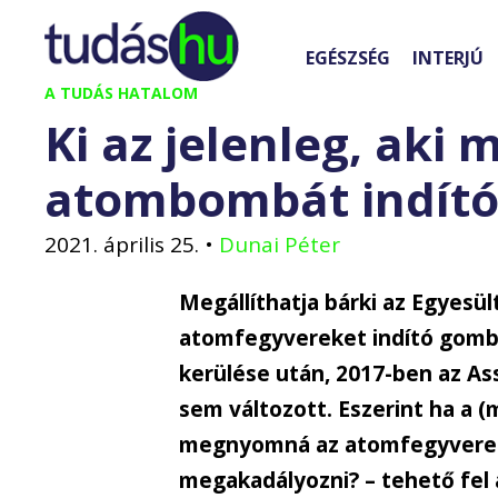
Kilépés
a
EGÉSZSÉG
INTERJÚ
tartalomba
A TUDÁS HATALOM
Ki az jelenleg, ak
atombombát indít
2021. április 25.
•
Dunai Péter
Megállíthatja bárki az Egyesü
atomfegyvereket indító gombot
kerülése után, 2017-ben az As
sem változott. Eszerint ha a (
megnyomná az atomfegyverek
megakadályozni? – tehető fel a