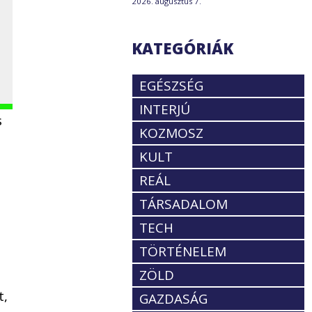
2026. augusztus 7.
KATEGÓRIÁK
EGÉSZSÉG
INTERJÚ
s
KOZMOSZ
KULT
REÁL
TÁRSADALOM
TECH
TÖRTÉNELEM
ZÖLD
t,
GAZDASÁG