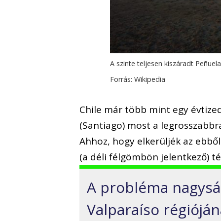
A szinte teljesen kiszáradt Peñuel
Forrás: Wikipedia
Chile már több mint egy évtize
(Santiago) most a legrosszabbra
Ahhoz, hogy elkerüljék az ebbő
(a déli félgömbön jelentkező) t
A probléma nagyság
Valparaíso régióján