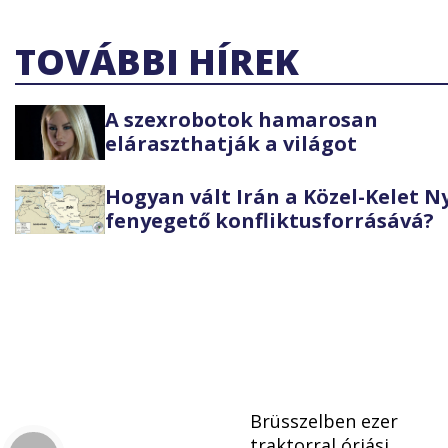
TOVÁBBI HÍREK
A szexrobotok hamarosan
eláraszthatják a világot
Hogyan vált Irán a Közel-Kelet 
fenyegető konfliktusforrásává?
Brüsszelben ezer
traktorral óriási