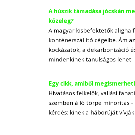
A húszik támadása jócskán me
közeleg?
A magyar kisbefektetők aligha 
konténerszállító cégeibe. Ám az
kockázatok, a dekarbonizáció é
mindenkinek tanulságos lehet.
Egy cikk, amiből megismerhet
Hivatásos felkelők, vallási fana
szemben álló törpe minoritás - 
kérdés: kinek a háborúját vívjá