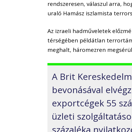
rendszeresen, válaszul arra, ho
uraló Hamász iszlamista terrors
Az izraeli hadműveletek előzmé
térségében példátlan terrortá
meghalt, háromezren megsérül
A Brit Kereskedelmi
bevonásával elvégz
exportcégek 55 száz
üzleti szolgáltatáso
százaléka nyilatko