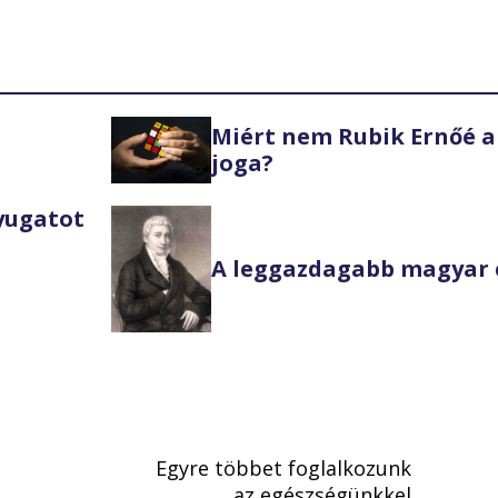
Miért nem Rubik Ernőé a
joga?
Nyugatot
A leggazdagabb magyar 
Egyre többet foglalkozunk
az egészségünkkel