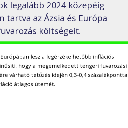
ok legalább 2024 közepéig
n tartva az Ázsia és Európa
fuvarozás költségeit.
 Európában lesz a legérzékelhetőbb inflációs
színűsíti, hogy a megemelkedett tengeri fuvarozási
lére várható tetőzés idején 0,3-0,4 százalékpontta
láció átlagos ütemét.