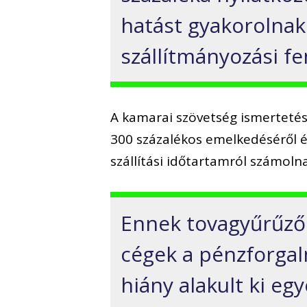
hatást gyakorolnak
szállítmányozási f
A kamarai szövetség ismertetése
300 százalékos emelkedéséről 
szállítási időtartamról számoln
Ennek tovagyűrűző 
cégek a pénzforgal
hiány alakult ki eg