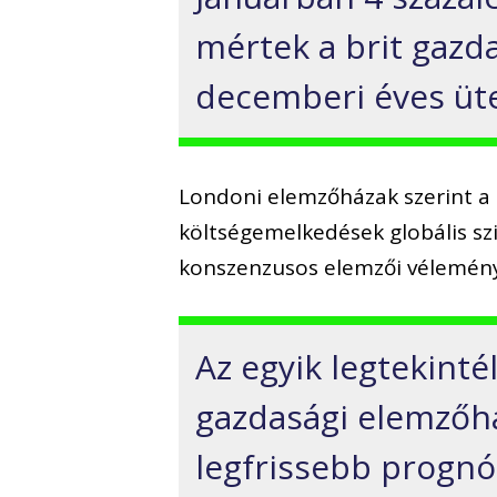
mértek a brit gazd
decemberi éves ü
Londoni elemzőházak szerint a 
költségemelkedések globális szi
konszenzusos elemzői vélemény
Az egyik legtekint
gazdasági elemzőh
legfrissebb prognóz