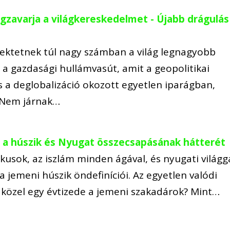
gzavarja a világkereskedelmet - Újabb drágulás
fektetnek túl nagy számban a világ legnagyobb
 a gazdasági hullámvasút, amit a geopolitikai
s a deglobalizáció okozott egyetlen iparágban,
 Nem járnak…
i a húszik és Nyugat összecsapásának hátterét
tikusok, az iszlám minden ágával, és nyugati világg
a jemeni húszik öndefiníciói. Az egyetlen valódi
k közel egy évtizede a jemeni szakadárok? Mint…