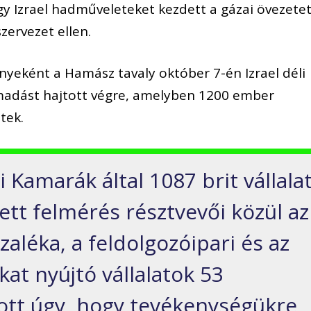
gy Izrael hadműveleteket kezdett a gázai övezete
zervezet ellen.
nyeként a Hamász tavaly október 7-én Izrael déli
madást hajtott végre, amelyben 1200 ember
tek.
 Kamarák által 1087 brit vállala
ett felmérés résztvevői közül az
aléka, a feldolgozóipari és az
kat nyújtó vállalatok 53
zott úgy, hogy tevékenységükre