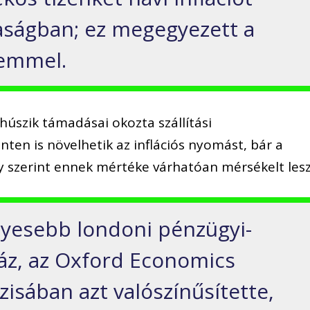
aságban; ez megegyezett a
temmel.
húszik támadásai okozta szállítási
nten is növelhetik az inflációs nyomást, bár a
 szerint ennek mértéke várhatóan mérsékelt lesz
élyesebb londoni pénzügyi-
áz, az Oxford Economics
isában azt valószínűsítette,