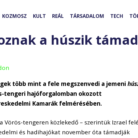
KOZMOSZ
KULT
REÁL
TÁRSADALOM
TECH
TÖ
oznak a húszik támad
ndon
égek több mint a fele megszenvedi a jemeni
hús
ös-tengeri hajóforgalomban okozott
Kereskedelmi Kamarák felmérésében.
a Vörös-tengeren közlekedő – szerintük Izrael fel
skedelmi és hadihajókat november óta támadják