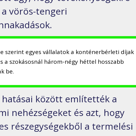
 a vörös-tengeri
ennakadások.
 szerint egyes vállalatok a konténerbérleti díjak
és a szokásosnál három-négy héttel hosszabb
ak be.
hatásai között említették a
mi nehézségeket és azt, hogy
yes részegységekből a termelési