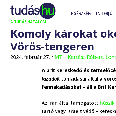
Kilépés
a
EGÉSZSÉG
INTERJÚ
tartalomba
A TUDÁS HATALOM
Komoly károkat ok
Vörös-tengeren
2024. február 27.
•
MTI - Kertész Róbert, Lo
A brit kereskedő és termelőc
lázadók
támadásai által a vör
fennakadásokat – áll a Brit 
Az Irán által támogatott
húszik
tartó vagy Izraelt védő – kere