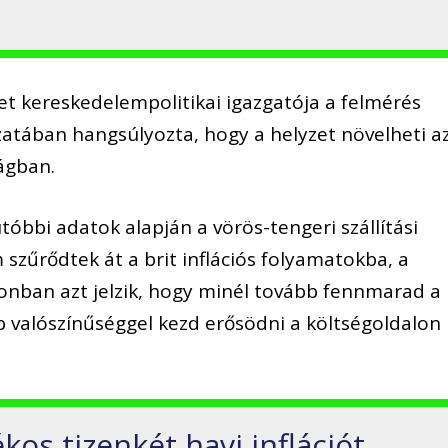
et kereskedelempolitikai igazgatója a felmérés
zatában hangsúlyozta, hogy a helyzet növelheti a
ágban.
gutóbbi adatok alapján a vörös-tengeri szállítási
zűrődtek át a brit inflációs folyamatokba, a
onban azt jelzik, hogy minél tovább fennmarad a
b valószínűséggel kezd erősödni a költségoldalon
kos tizenkét havi inflációt