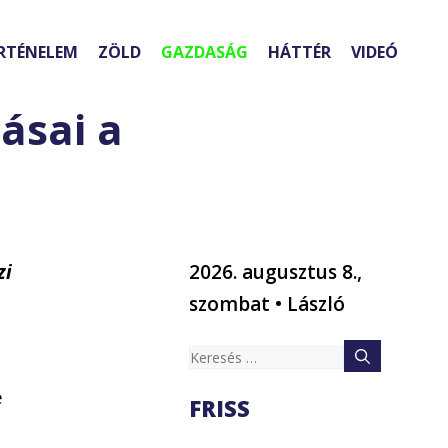
RTÉNELEM
ZÖLD
GAZDASÁG
HÁTTÉR
VIDEÓ
ásai a
zi
2026. augusztus 8.,
szombat • László
Keresés:
é
FRISS