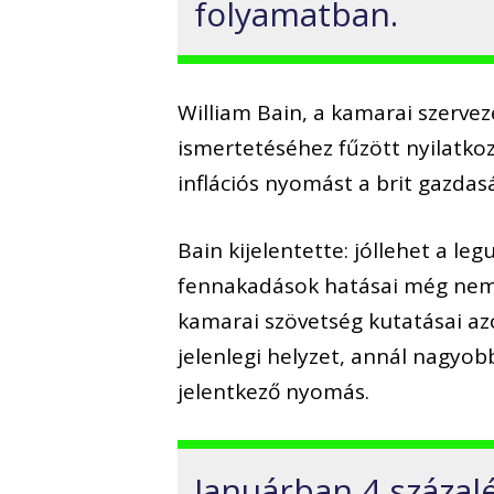
folyamatban.
William Bain, a kamarai szervez
ismertetéséhez fűzött nyilatko
inflációs nyomást a brit gazdas
Bain kijelentette: jóllehet a le
fennakadások hatásai még nem s
kamarai szövetség kutatásai az
jelenlegi helyzet, annál nagyob
jelentkező nyomás.
Januárban 4 százalé