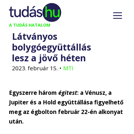
Kilépés
M
a
tartalomba
A TUDÁS HATALOM
Látványos
bolygóegyüttállás
lesz a jövő héten
2023. február 15.
•
MTI
Egyszerre három
égitest
: a Vénusz, a
Jupiter és a Hold együttállása figyelhető
meg az égbolton február 22-én alkonyat
után.