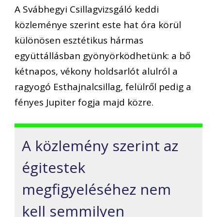
A Svábhegyi Csillagvizsgáló keddi
közleménye szerint este hat óra körül
különösen esztétikus hármas
együttállásban gyönyörködhetünk: a bő
kétnapos, vékony holdsarlót alulról a
ragyogó Esthajnalcsillag, felülről pedig a
fényes Jupiter fogja majd közre.
A közlemény szerint az
égitestek
megfigyeléséhez nem
kell semmilyen