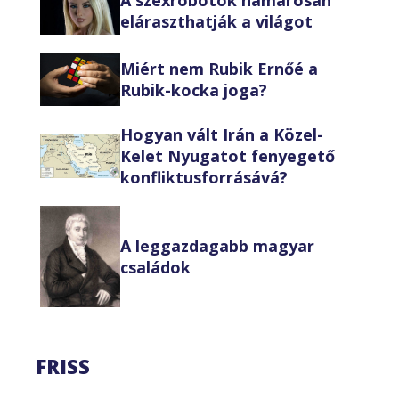
eláraszthatják a világot
Miért nem Rubik Ernőé a
Rubik-kocka joga?
Hogyan vált Irán a Közel-
Kelet Nyugatot fenyegető
konfliktusforrásává?
A leggazdagabb magyar
családok
FRISS