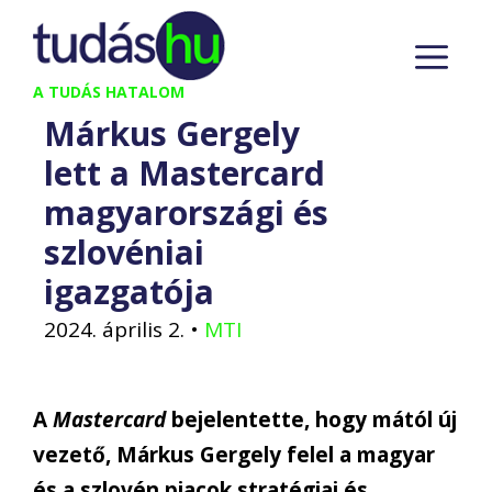
Kilépés
M
a
tartalomba
A TUDÁS HATALOM
Márkus Gergely
lett a Mastercard
magyarországi és
szlovéniai
igazgatója
2024. április 2.
•
MTI
A
Mastercard
bejelentette, hogy mától új
vezető, Márkus Gergely felel a magyar
és a szlovén piacok stratégiai és