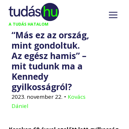
Kilépés
M
a
tartalomba
A TUDÁS HATALOM
“Más ez az ország,
mint gondoltuk.
Az egész hamis” –
mit tudunk ma a
Kennedy
gyilkosságról?
2023. november 22.
•
Kovács
Dániel