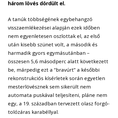
három lövés dördült el.
A tanúk többségének egybehangzó
visszaemlékezései alapján ezek időben
nem egyenletesen oszlottak el, az első
után kisebb szünet volt, a második és
harmadik gyors egymásutánban –
összesen 5,6 másodperc alatt következett
be, márpedig ezt a “bravúrt” a későbbi
rekonstrukciós kísérletek során egyetlen
mesterlövésznek sem sikerült nem
automata puskával teljesíteni, pláne nem
egy, a 19. században tervezett
olasz
forgó-
tolózáras
karabélly
al.