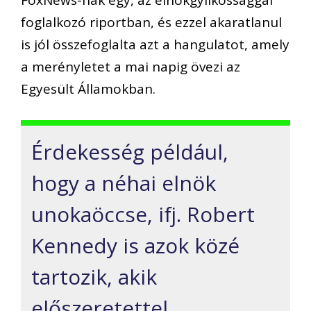
FoxNews-nak egy, az elnökgyilkossággal
foglalkozó riportban
, és ezzel akaratlanul
is jól összefoglalta azt a hangulatot, amely
a merényletet a mai napig övezi az
Egyesült Államokban.
Érdekesség például,
hogy a néhai elnök
unokaöccse, ifj. Robert
Kennedy is azok közé
tartozik, akik
előszeretettel