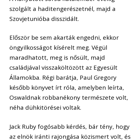
szolgált a haditengerészetnél, majd a
Szovjetunióba disszidált.
Először be sem akarták engedni, ekkor
öngyilkosságot kísérelt meg. Végül
maradhatott, meg is nősült, majd
családjával visszaköltözött az Egyesült
Államokba. Régi barátja, Paul Gregory
később könyvet írt róla, amelyben leírta,
Oswaldnak robbanékony természete volt,
néha dühkitörései voltak.
Jack Ruby fogósabb kérdés, bár tény, hogy
az elnök iránti rajongása közismert volt, és