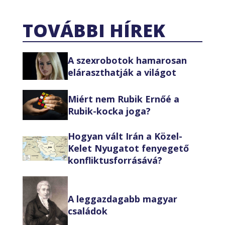
TOVÁBBI HÍREK
A szexrobotok hamarosan
eláraszthatják a világot
Miért nem Rubik Ernőé a
Rubik-kocka joga?
Hogyan vált Irán a Közel-
Kelet Nyugatot fenyegető
konfliktusforrásává?
A leggazdagabb magyar
családok