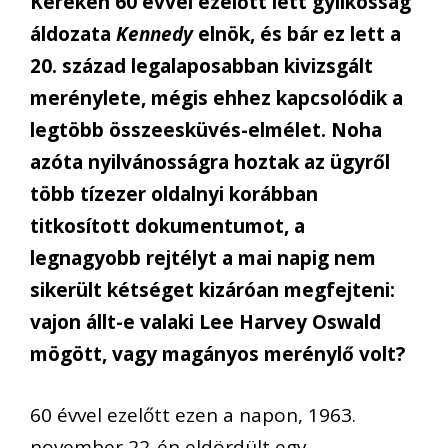
Kereken 60 évvel ezelőtt lett gyilkosság
áldozata
Kennedy
elnök, és bár ez lett a
20. század legalaposabban kivizsgált
merénylete, mégis ehhez kapcsolódik a
legtöbb összeesküvés-elmélet. Noha
azóta nyilvánosságra hoztak az ügyről
több tízezer oldalnyi korábban
titkosított dokumentumot, a
legnagyobb rejtélyt a mai napig nem
sikerült kétséget kizáróan megfejteni:
vajon állt-e valaki Lee Harvey Oswald
mögött, vagy magányos merénylő volt?
60 évvel ezelőtt ezen a napon, 1963.
november 22-én eldördült egy