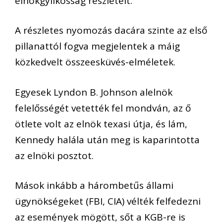
elnökgyilkosság részleteit.
A részletes nyomozás dacára szinte az első
pillanattól fogva megjelentek a máig
közkedvelt összeesküvés-elméletek.
Egyesek Lyndon B. Johnson alelnök
felelősségét vetették fel mondván, az ő
ötlete volt az elnök texasi útja, és lám,
Kennedy halála után meg is kaparintotta
az elnöki posztot.
Mások inkább a hárombetűs állami
ügynökségeket (FBI, CIA) vélték felfedezni
az események mögött, sőt a KGB-re is