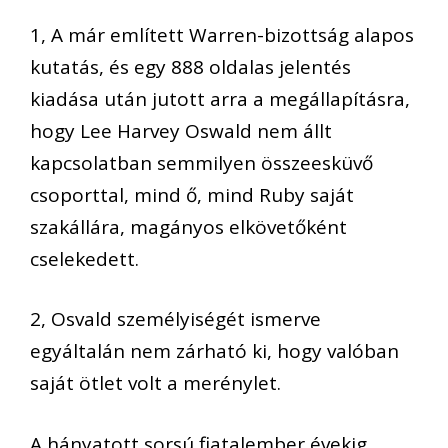
1, A már említett Warren-bizottság alapos
kutatás, és egy 888 oldalas jelentés
kiadása után jutott arra a megállapításra,
hogy Lee Harvey Oswald nem állt
kapcsolatban semmilyen összeesküvő
csoporttal, mind ő, mind Ruby saját
szakállára, magányos elkövetőként
cselekedett.
2, Osvald személyiségét ismerve
egyáltalán nem zárható ki, hogy valóban
saját ötlet volt a merénylet.
A hányatott sorsú fiatalember évekig