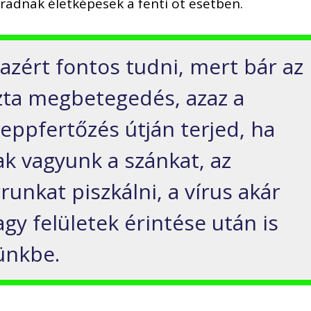
radnak életképesek a fenti öt esetben.
azért fontos tudni, mert bár az
zta megbetegedés, azaz a
eppfertőzés útján terjed, ha
k vagyunk a szánkat, az
runkat piszkálni, a vírus akár
agy felületek érintése után is
ünkbe.