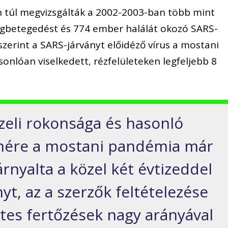
n túl megvizsgálták a 2002-2003-ban több mint
egbetegedést és 774 ember halálát okozó SARS-
Eszerint a SARS-járványt előidéző vírus a mostani
sonlóan viselkedett, rézfelületeken legfeljebb 8
özeli rokonsága és hasonló
enére a mostani pandémia már
rnyalta a közel két évtizeddel
nyt, az a szerzők feltételezése
tes fertőzések nagy arányával