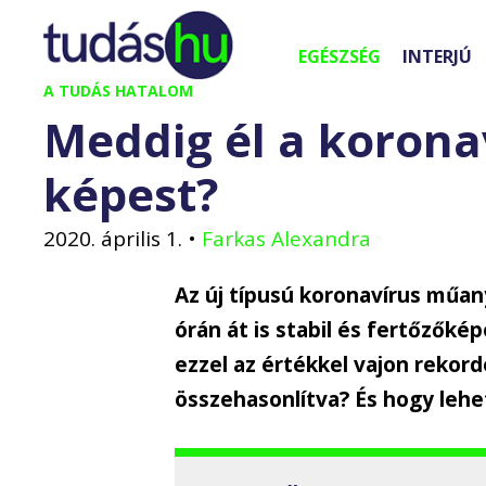
Kilépés
a
EGÉSZSÉG
INTERJÚ
tartalomba
A TUDÁS HATALOM
Meddig él a koronav
képest?
2020. április 1.
•
Farkas Alexandra
Az új típusú koronavírus műan
órán át is stabil és fertőzőké
ezzel az értékkel vajon rekord
összehasonlítva? És hogy lehe