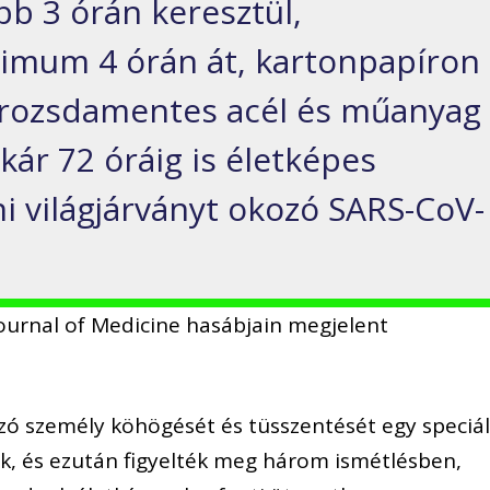
bb 3 órán keresztül,
ximum 4 órán át, kartonpapíron
, rozsdamentes acél és műanyag
kár 72 óráig is életképes
 világjárványt okozó SARS-CoV-
Journal of Medicine hasábjain megjelent
zó személy köhögését és tüsszentését egy speciál
ák, és ezután figyelték meg három ismétlésben,