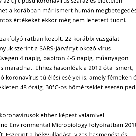
 az új típusú koronavírus száraz és élettelen
edhet a korábban már ismert humán megbetegedé
ntos értékeket ekkor még nem lehetett tudni.
szakfolyóiratban közölt, 22 korábbi vizsgálat
yuk szerint a SARS-járványt okozó vírus
 üvegen 4 napig, papíron 4-5 napig, műanyagon
pes maradhat. Ehhez hasonlóak a 2012 óta ismert,
ó koronavírus túlélési esélyei is, amely fémeken 
eten 48 óráig, 30°C-os hőmérséklet esetén ped
koronavírusok ehhez képest valamivel
 and Environmental Microbiology folyóiratban 201
t. Eszerint a bélgyulladást, vizes hasmenést és