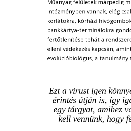
Műanyag felületek márpedig m
intézményben vannak, elég csak 
korlátokra, kórházi hívógombok
bankkártya-terminálokra gondoln
fertőtlenítése tehát a rendsze
elleni védekezés kapcsán, amin
evolúcióbiológus, a tanulmány t
Ezt a vírust igen könny
érintés útján is, így 
egy tárgyat, amihez v
kell vennünk, hogy fe