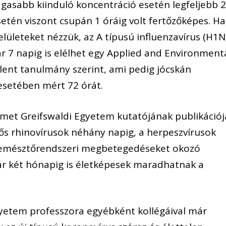
agasabb kiinduló koncentráció esetén legfeljebb 
etén viszont csupán 1 óráig volt fertőzőképes. Ha
lületeket nézzük, az A típusú influenzavírus (H1N
r 7 napig is elélhet egy Applied and Environment
ent tanulmány szerint, ami pedig jócskán
 esetében mért 72 órát.
met Greifswaldi Egyetem kutatójának publikációj
lős rhinovírusok néhány napig, a herpeszvírusok
z emésztőrendszeri megbetegedéseket okozó
kár két hónapig is életképesek maradhatnak a
yetem professzora egyébként kollégáival már