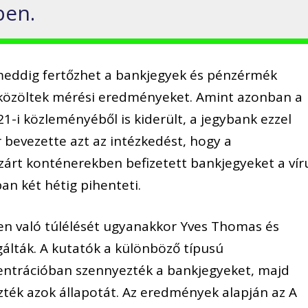
ben.
 meddig fertőzhet a bankjegyek és pénzérmék
 közöltek mérési eredményeket. Amint azonban a
-i közleményéből is kiderült, a jegybank ezzel
bevezette azt az intézkedést, hogy a
árt konténerekben befizetett bankjegyeket a vír
an két hétig pihenteti.
en való túlélését ugyanakkor Yves Thomas és
álták. A kutatók a különböző típusú
centrációban szennyezték a bankjegyeket, majd
zték azok állapotát. Az eredmények alapján az A