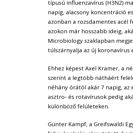
típusú influenzavírus (H3N2) m
napig, alacsony koncentráció es
azonban a rozsdamentes acél fe
azokon már hosszabb ideig, aká
Microbiology szaklapban megjel
túlszárnyalja az új koronavírus
Ehhez képest Axel Kramer, a né
szerint a legtöbb nátháért fele
néhány órától akár 7 napig, a
asztro- és rotavírusok pedig a
különböző felületeken.
Günter Kampf, a Greifswaldi Eg