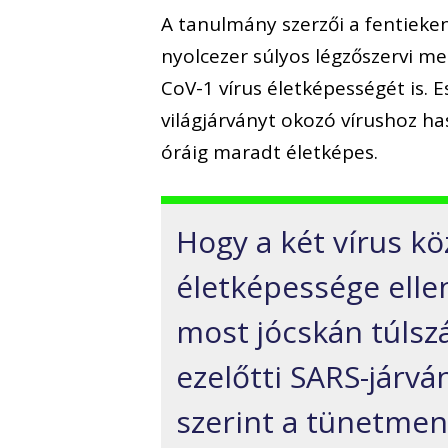
A tanulmány szerzői a fentieke
nyolcezer súlyos légzőszervi m
CoV-1 vírus életképességét is. 
világjárványt okozó vírushoz ha
óráig maradt életképes.
Hogy a két vírus k
életképessége ell
most jócskán túlszá
ezelőtti SARS-járvá
szerint a tünetmen