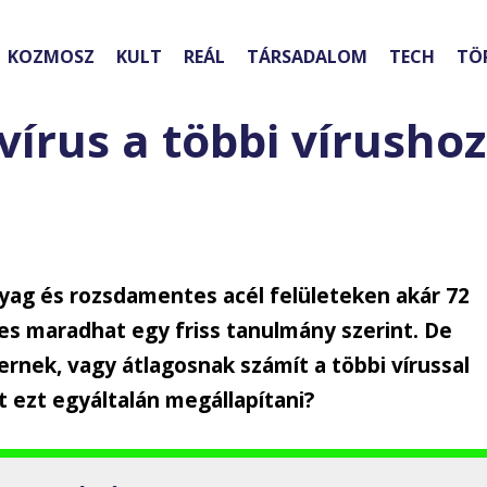
KOZMOSZ
KULT
REÁL
TÁRSADALOM
TECH
TÖ
írus a többi vírushoz
yag és rozsdamentes acél felületeken akár 72
pes maradhat egy friss tanulmány szerint. De
ernek, vagy átlagosnak számít a többi vírussal
t ezt egyáltalán megállapítani?