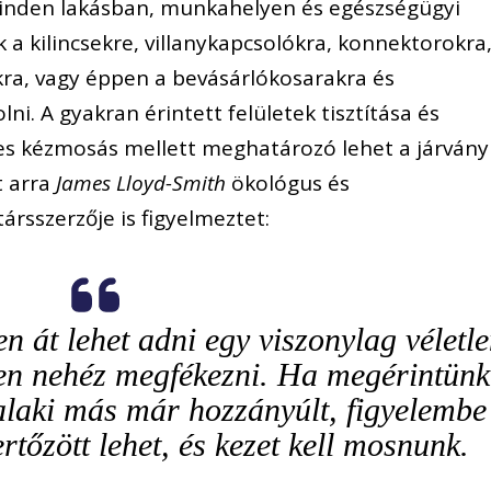
inden lakásban, munkahelyen és egészségügyi
a kilincsekre, villanykapcsolókra, konnektorokra
ra, vagy éppen a bevásárlókosarakra és
i. A gyakran érintett felületek tisztítása és
res kézmosás mellett meghatározó lehet a járvány
t arra
James Lloyd-Smith
ökológus és
ársszerzője is figyelmeztet:
en át lehet adni egy viszonylag véletl
igen nehéz megfékezni. Ha megérintünk
alaki más már hozzányúlt, figyelembe
rtőzött lehet, és kezet kell mosnunk.