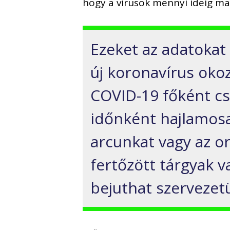
hogy a vírusok mennyi ideig ma
Ezeket az adatokat 
új koronavírus oko
COVID-19 főként cs
időnként hajlamosa
arcunkat vagy az or
fertőzött tárgyak v
bejuthat szervezet