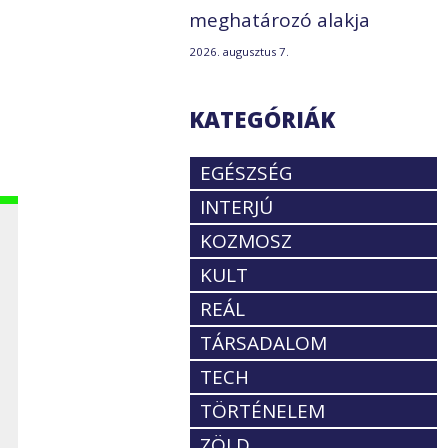
meghatározó alakja
2026. augusztus 7.
KATEGÓRIÁK
EGÉSZSÉG
INTERJÚ
KOZMOSZ
KULT
REÁL
TÁRSADALOM
TECH
TÖRTÉNELEM
ZÖLD