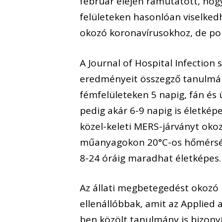
február elején rámutatott, hogy
felületeken hasonlóan viselk
okozó koronavírusokhoz, de po
A Journal of Hospital Infection 
eredményeit összegző tanulmán
fémfelületeken 5 napig, fán és
pedig akár 6-9 napig is életké
közel-keleti MERS-járványt okoz
műanyagokon 20°C-os hőmérsékl
8-24 óráig maradhat életképes.
Az állati megbetegedést okozó 
ellenállóbbak, amit az Applied
ben közölt tanulmány is bizonyí