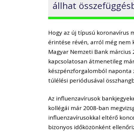
állhat összefüggés
Hogy az új típusú koronavírus
érintése révén, arról még nem
Magyar Nemzeti Bank március 21
kapcsolatosan átmenetileg már 
készpénzforgalomból naponta z
túlélési periódusával összhangb
Az influenzavírusok bankjegyek
kollégái már 2008-ban megvizsg
influenzavírusokkal eltérő kon
bizonyos időközönként ellenőri