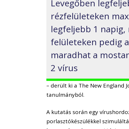
Levegőben legfelje
rézfelületeken ma
legfeljebb 1 napig
felületeken pedig a
maradhat a mostani
2 vírus
– derült ki a The New England 
tanulmányból.
A kutatás során egy vírushordo
porlasztókészülékkel szimulált