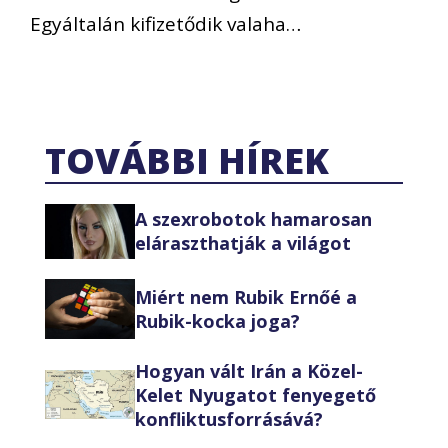
Egyáltalán kifizetődik valaha…
TOVÁBBI HÍREK
A szexrobotok hamarosan
eláraszthatják a világot
Miért nem Rubik Ernőé a
Rubik-kocka joga?
Hogyan vált Irán a Közel-
Kelet Nyugatot fenyegető
konfliktusforrásává?