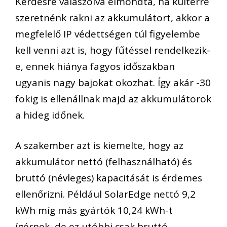
Kérdésre válaszolva elmondta, ha kültérre
szeretnénk rakni az akkumulátort, akkor a
megfelelő IP védettségen túl figyelembe
kell venni azt is, hogy fűtéssel rendelkezik-
e, ennek hiánya fagyos időszakban
ugyanis nagy bajokat okozhat. Így akár -30
fokig is ellenállnak majd az akkumulátorok
a hideg időnek.
A szakember azt is kiemelte, hogy az
akkumulátor nettó (felhasználható) és
bruttó (névleges) kapacitását is érdemes
ellenőrizni. Például SolarEdge nettó 9,2
kWh míg más gyártók 10,24 kWh-t
ígérnek, de ez utóbbi csak bruttó