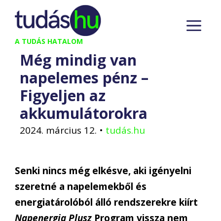
Kilépés
M
a
tartalomba
A TUDÁS HATALOM
Még mindig van
napelemes pénz –
Figyeljen az
akkumulátorokra
2024. március 12.
•
tudás.hu
Senki nincs még elkésve, aki igényelni
szeretné a napelemekből és
energiatárolóból álló rendszerekre kiírt
Napenergia Plusz
Program vissza nem