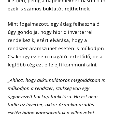
illetően, pedig a napelemekhez hasonlóan
ezek is számos buktatót rejthetnek.
Mint fogalmazott, egy átlag felhasználó
úgy gondolja, hogy hibrid inverterrel
rendelkezik, ezért elvárása, hogy a
rendszer áramszünet esetén is működjön.
Csakhogy ez nem magától értetődő, de a
legtöbb cég ezt elfelejti kommunikálni.
„Ahhoz, hogy akkumulátoros megoldásban is
működjön a rendszer, szükség van egy
úgynevezett backup funkcióra. Ha ezt nem
tudja az inverter, akkor áramkimaradás
esetén hiába kapcsolgatjuk a villanyokat.