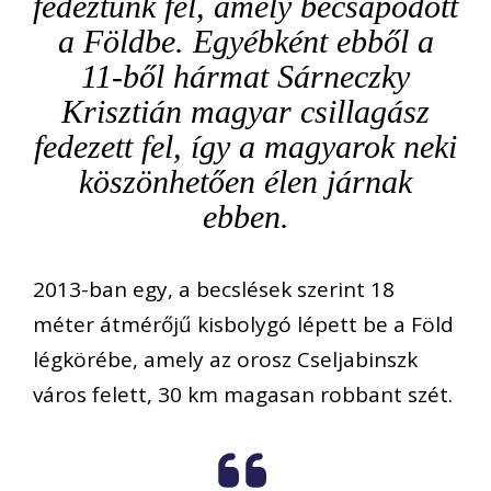
fedeztünk fel, amely becsapódott
a Földbe. Egyébként ebből a
11-ből hármat Sárneczky
Krisztián magyar csillagász
fedezett fel, így a magyarok neki
köszönhetően élen járnak
ebben.
2013-ban egy, a becslések szerint 18
méter átmérőjű kisbolygó lépett be a Föld
légkörébe, amely az orosz Cseljabinszk
város felett, 30 km magasan robbant szét.