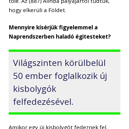
tőle. Az (887) Alinda pályájártól tudtuk,
hogy elkerüli a Földet.
Mennyire kísérjük figyelemmel a
Naprendszerben haladó égitesteket?
Világszinten körülbelül
50 ember foglalkozik új
kisbolygók
felfedezésével.
Amikor egy új kisbolygót fedeznek fel,