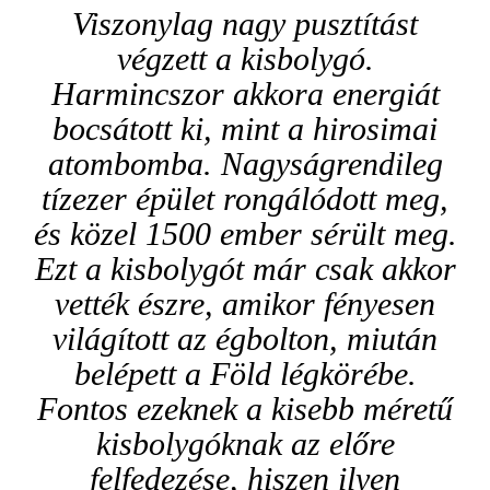
Viszonylag nagy pusztítást
végzett a kisbolygó.
Harmincszor akkora energiát
bocsátott ki, mint a hirosimai
atombomba. Nagyságrendileg
tízezer épület rongálódott meg,
és közel 1500 ember sérült meg.
Ezt a kisbolygót már csak akkor
vették észre, amikor fényesen
világított az égbolton, miután
belépett a Föld légkörébe.
Fontos ezeknek a kisebb méretű
kisbolygóknak az előre
felfedezése, hiszen ilyen