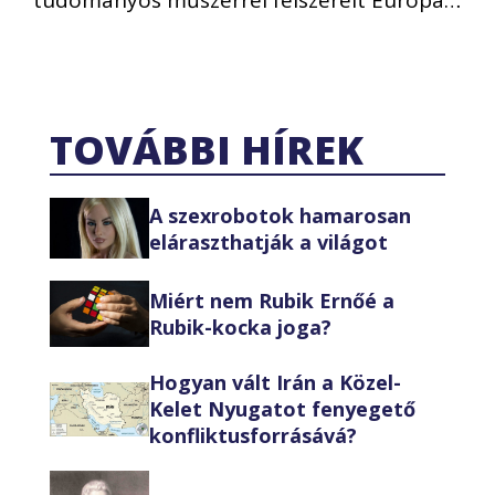
TOVÁBBI HÍREK
A szexrobotok hamarosan
eláraszthatják a világot
Miért nem Rubik Ernőé a
Rubik-kocka joga?
Hogyan vált Irán a Közel-
Kelet Nyugatot fenyegető
konfliktusforrásává?