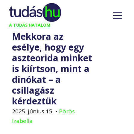
Kilépés
M
a
tartalomba
A TUDÁS HATALOM
Mekkora az
esélye, hogy egy
aszteorida minket
is kiírtson, mint a
dinókat – a
csillagász
kérdeztük
2025. június 15.
•
Pörös
Izabella