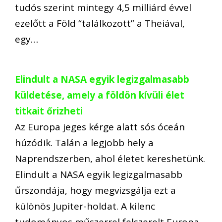
tudós szerint mintegy 4,5 milliárd évvel
ezelőtt a Föld “találkozott” a Theiával,
egy…
Elindult a NASA egyik legizgalmasabb
küldetése, amely a földön kívüli élet
titkait őrizheti
Az Europa jeges kérge alatt sós óceán
húzódik. Talán a legjobb hely a
Naprendszerben, ahol életet kereshetünk.
Elindult a NASA egyik legizgalmasabb
űrszondája, hogy megvizsgálja ezt a
különös Jupiter-holdat. A kilenc
tudományos műszerrel felszerelt Europa…