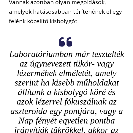
Vannak azonban olyan megoldások,
amelyek hatásosabban térítenének el egy
felénk közelítő kisbolygót.
Laboratóriumban már tesztelték
az úgynevezett tükör- vagy
lézerméhek elméletét, amely
szerint ha kisebb műholdakat
állítunk a kisbolygó köré és
azok lézerrel fókuszálnak az
aszteroida egy pontjára, vagy a
Nap fényét egyetlen pontba
irányítják tükrökkel, akkor az