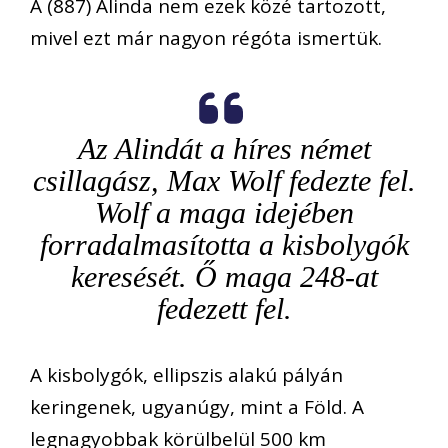
A (887) Alinda nem ezek közé tartozott,
mivel ezt már nagyon régóta ismertük.
Az Alindát a híres német
csillagász, Max Wolf fedezte fel.
Wolf a maga idejében
forradalmasította a kisbolygók
keresését. Ő maga 248-at
fedezett fel.
A kisbolygók, ellipszis alakú pályán
keringenek, ugyanúgy, mint a Föld. A
legnagyobbak körülbelül 500 km