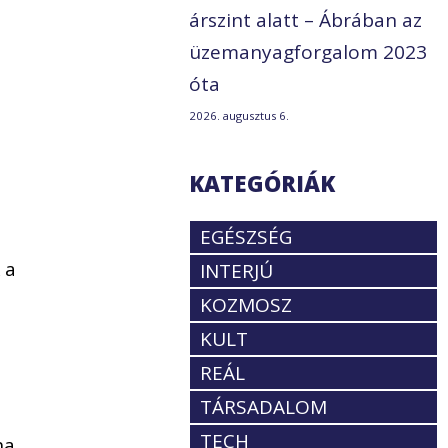
árszint alatt – Ábrában az
üzemanyagforgalom 2023
óta
2026. augusztus 6.
KATEGÓRIÁK
EGÉSZSÉG
 a
INTERJÚ
KOZMOSZ
KULT
REÁL
TÁRSADALOM
TECH
ha