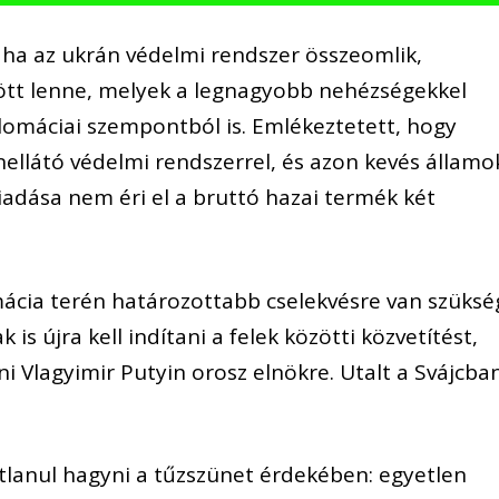
 ha az ukrán védelmi rendszer összeomlik,
ött lenne, melyek a legnagyobb nehézségekkel
lomáciai szempontból is. Emlékeztetett, hogy
ellátó védelmi rendszerrel, és azon kevés államo
iadása nem éri el a bruttó hazai termék két
mácia terén határozottabb cselekvésre van szüksé
 is újra kell indítani a felek közötti közvetítést,
i Vlagyimir Putyin orosz elnökre. Utalt a Svájcba
lanul hagyni a tűzszünet érdekében: egyetlen