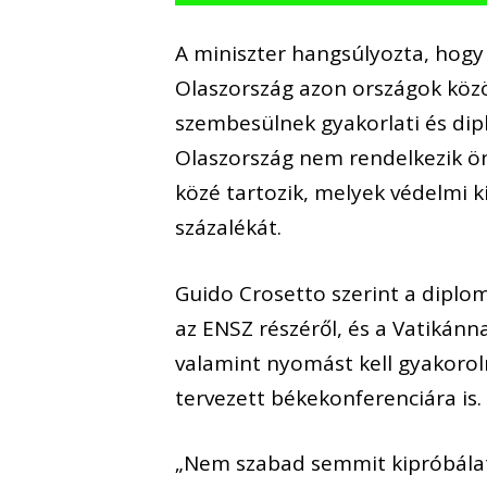
A miniszter hangsúlyozta, hogy
Olaszország azon országok köz
szembesülnek gyakorlati és dip
Olaszország nem rendelkezik ön
közé tartozik, melyek védelmi k
százalékát.
Guido Crosetto szerint a diplo
az ENSZ részéről, és a Vatikánnak
valamint nyomást kell gyakoroln
tervezett békekonferenciára is.
„Nem szabad semmit kipróbálat