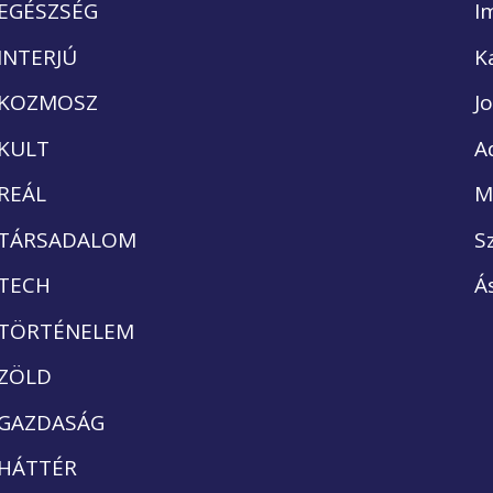
EGÉSZSÉG
I
INTERJÚ
K
KOZMOSZ
J
KULT
A
REÁL
M
TÁRSADALOM
S
TECH
Á
TÖRTÉNELEM
ZÖLD
GAZDASÁG
HÁTTÉR