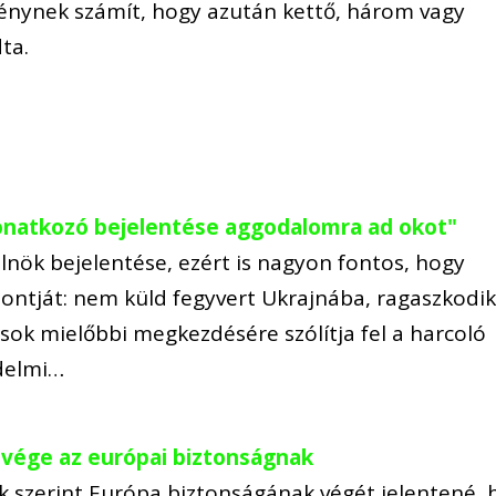
énynek számít, hogy azután kettő, három vagy
ta.
onatkozó bejelentése aggodalomra ad okot"
ök bejelentése, ezért is nagyon fontos, hogy
ontját: nem küld fegyvert Ukrajnába, ragaszkodik
sok mielőbbi megkezdésére szólítja fel a harcoló
édelmi…
 vége az európai biztonságnak
 szerint Európa biztonságának végét jelentené, 