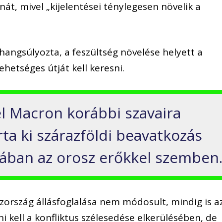
nát, mivel „kijelentései ténylegesen növelik a
 hangsúlyozta, a feszültség növelése helyett a
hetséges útját kell keresni.
 Macron korábbi szavaira
rta ki szárazföldi beavatkozás
ában az orosz erőkkel szemben
szország állásfoglalása nem módosult, mindig is a
 kell a konfliktus szélesedése elkerülésében, de