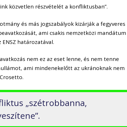
ink közvetlen részvételét a konfliktusban”.
kotmány és más jogszabályok kizárják a fegyveres
n beavatkozását, ami csakis nemzetközi mandátum
z ENSZ határozatával.
eavatkozás nem ez az eset lenne, és nem tenne
hullámot, ami mindenekelőtt az ukránoknak nem
 Crosetto.
fliktus „szétrobbanna,
eszítene”.