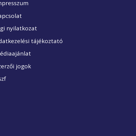
mpresszum
apcsolat
ogi nyilatkozat
datkezelési tájékoztató
édiaajánlat
zerzői jogok
szf