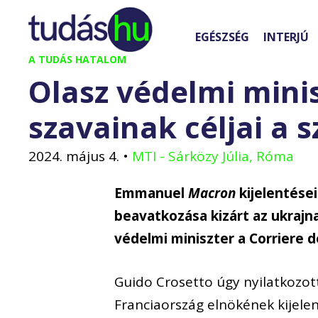
Kilépés
a
EGÉSZSÉG
INTERJÚ
tartalomba
A TUDÁS HATALOM
Olasz védelmi mini
szavainak céljai a 
2024. május 4.
•
MTI - Sárközy Júlia, Róma
Emmanuel
Macron
kijelentései
beavatkozása kizárt az ukrajn
védelmi miniszter a Corriere d
Guido Crosetto úgy nyilatkozott
Franciaország elnökének kijele