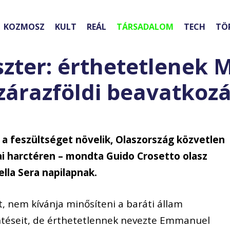
KOZMOSZ
KULT
REÁL
TÁRSADALOM
TECH
TÖ
szter: érthetetlenek 
szárazföldi beavatkozá
 a feszültséget növelik, Olaszország közvetlen
ai harctéren – mondta Guido Crosetto olasz
ella Sera napilapnak.
, nem kívánja minősíteni a baráti állam
ntéseit, de érthetetlennek nevezte Emmanuel