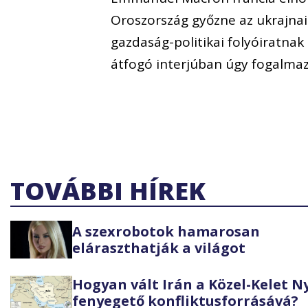
Oroszország győzne az ukrajna
gazdaság-politikai folyóiratnak
átfogó interjúban úgy fogalmaz
TOVÁBBI HÍREK
A szexrobotok hamarosan
eláraszthatják a világot
Hogyan vált Irán a Közel-Kelet 
fenyegető konfliktusforrásává?