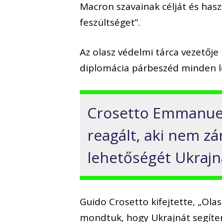
Macron szavainak célját és hasz
feszültséget”.
Az olasz védelmi tárca vezetője
diplomácia párbeszéd minden le
Crosetto Emmanuel
reagált, aki nem zá
lehetőségét Ukrajn
Guido Crosetto kifejtette, „Ola
mondtuk, hogy Ukrajnát segíteni