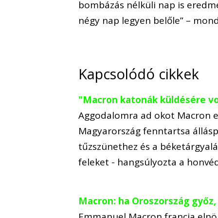
bombázás nélküli nap is eredm
négy nap legyen belőle” – mond
Kapcsolódó cikkek
"Macron katonák küldésére v
Aggodalomra ad okot Macron eln
Magyarország fenntartsa állásp
tűzszünethez és a béketárgyalá
feleket - hangsúlyozta a honv
Macron: ha Oroszország győz,
Emmanuel Macron francia elnök