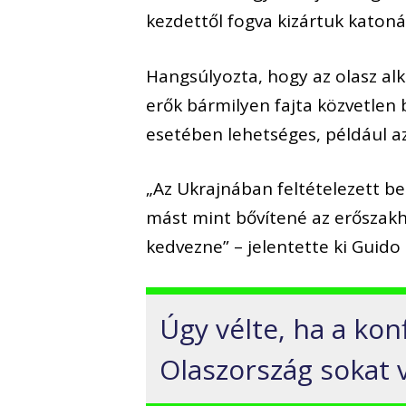
kezdettől fogva kizártuk katoná
Hangsúlyozta, hogy az olasz al
erők bármilyen fajta közvetle
esetében lehetséges, például a
„Az Ukrajnában feltételezett b
mást mint bővítené az erőszak
kedvezne” – jelentette ki Guido
Úgy vélte, ha a kon
Olaszország sokat v