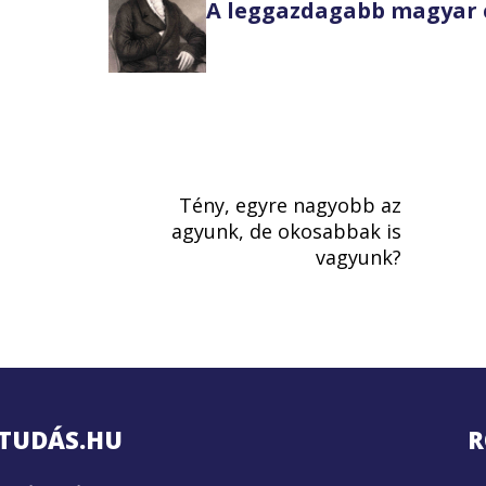
A leggazdagabb magyar 
Tény, egyre nagyobb az
agyunk, de okosabbak is
vagyunk?
TUDÁS.HU
R