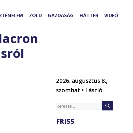
RTÉNELEM
ZÖLD
GAZDASÁG
HÁTTÉR
VIDEÓ
Macron
sról
2026. augusztus 8.,
szombat • László
Keresés:
FRISS