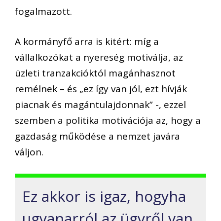
fogalmazott.
A kormányfő arra is kitért: míg a
vállalkozókat a nyereség motiválja, az
üzleti tranzakcióktól magánhasznot
remélnek – és „ez így van jól, ezt hívják
piacnak és magántulajdonnak” -, ezzel
szemben a politika motivációja az, hogy a
gazdaság működése a nemzet javára
váljon.
Ez akkor is igaz, hogyha
ugyanarról az ügyről van