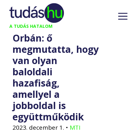
Kilépés
M
a
tartalomba
A TUDÁS HATALOM
Orbán: ő
megmutatta, hogy
van olyan
baloldali
hazafiság,
amellyel a
jobboldal is
együttműködik
2023. december 1.
•
MTI