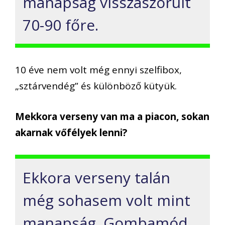
manapság visszaszorult
70-90 főre.
10 éve nem volt még ennyi szelfibox,
„sztárvendég” és különböző kütyük.
Mekkora verseny van ma a piacon, sokan
akarnak vőfélyek lenni?
Ekkora verseny talán
még sohasem volt mint
manapság.
Gombamód