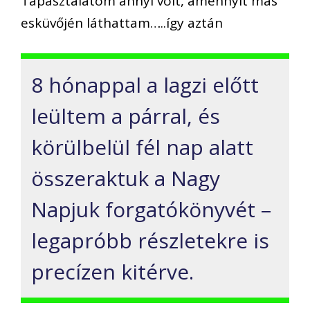
Tapasztalatom annyi volt, amennyit más
esküvőjén láthattam…..így aztán
8 hónappal a lagzi előtt
leültem a párral, és
körülbelül fél nap alatt
összeraktuk a Nagy
Napjuk forgatókönyvét –
legapróbb részletekre is
precízen kitérve.