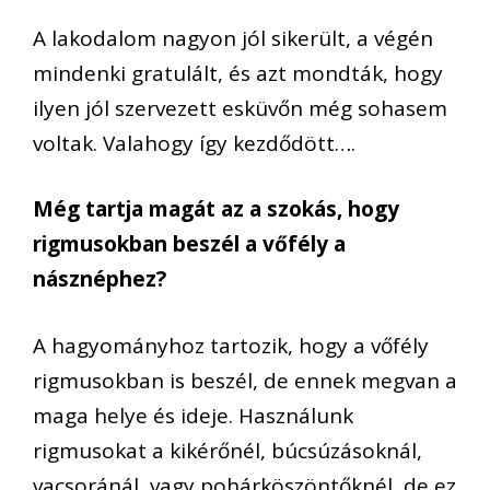
A lakodalom nagyon jól sikerült, a végén
mindenki gratulált, és azt mondták, hogy
ilyen jól szervezett esküvőn még sohasem
voltak. Valahogy így kezdődött….
Még tartja magát az a szokás, hogy
rigmusokban beszél a vőfély a
násznéphez?
A hagyományhoz tartozik, hogy a vőfély
rigmusokban is beszél, de ennek megvan a
maga helye és ideje. Használunk
rigmusokat a kikérőnél, búcsúzásoknál,
vacsoránál, vagy pohárköszöntőknél, de ez