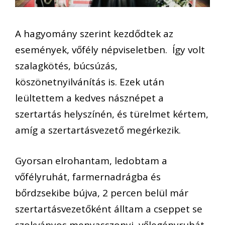
A hagyomány szerint kezdődtek az
események, vőfély népviseletben. Így volt
szalagkötés, búcsúzás,
köszönetnyilvánítás is. Ezek után
leültettem a kedves násznépet a
szertartás helyszínén, és türelmet kértem,
amíg a szertartásvezető megérkezik.
Gyorsan elrohantam, ledobtam a
vőfélyruhát, farmernadrágba és
bőrdzsekibe bújva, 2 percen belül már
szertartásvezetőként álltam a cseppet se
szokványos menyasszonyi, vőlegényruhát