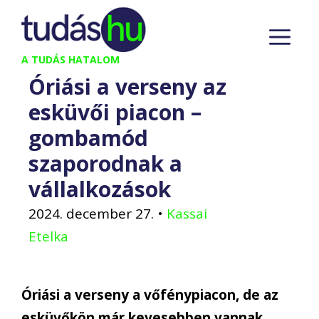
Kilépés
M
a
tartalomba
A TUDÁS HATALOM
Óriási a verseny az
esküvői piacon –
gombamód
szaporodnak a
vállalkozások
2024. december 27.
•
Kassai
Etelka
Óriási a verseny a vőfénypiacon, de az
esküvőkön már kevesebben vannak,