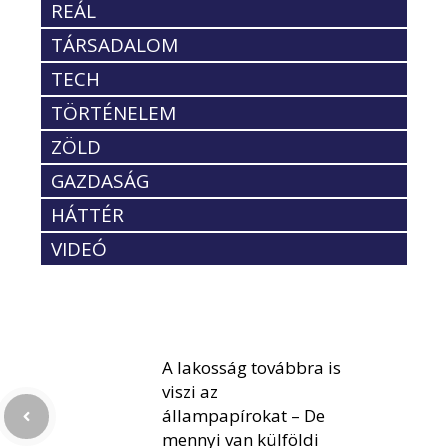
REÁL
TÁRSADALOM
TECH
TÖRTÉNELEM
ZÖLD
GAZDASÁG
HÁTTÉR
VIDEÓ
A lakosság továbbra is
viszi az
állampapírokat – De
mennyi van külföldi