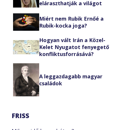
eláraszthatják a világot
Miért nem Rubik Ernőé a
Rubik-kocka joga?
Hogyan vált Irán a Közel-
Kelet Nyugatot fenyegető
konfliktusforrásává?
A leggazdagabb magyar
családok
FRISS