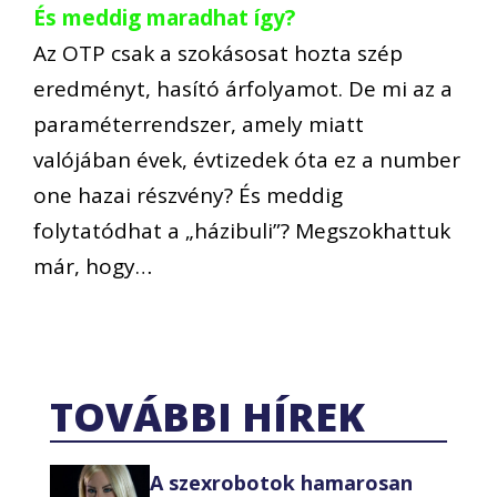
És meddig maradhat így?
Az OTP csak a szokásosat hozta szép
eredményt, hasító árfolyamot. De mi az a
paraméterrendszer, amely miatt
valójában évek, évtizedek óta ez a number
one hazai részvény? És meddig
folytatódhat a „házibuli”? Megszokhattuk
már, hogy…
TOVÁBBI HÍREK
A szexrobotok hamarosan