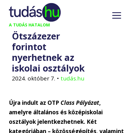
Kilépés
M
a
tartalomba
A TUDÁS HATALOM
Ötszázezer
forintot
nyerhetnek az
iskolai osztályok
2024. október 7.
•
tudás.hu
Újra indult az OTP
Class Pályázat
,
amelyre általános és középiskolai
osztályok jelentkezhetnek. Két
kategóriában – közösségépítés, valamint