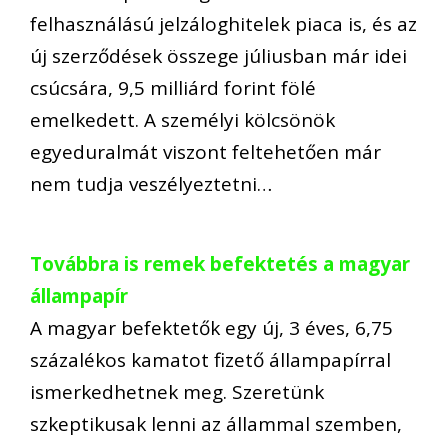
felhasználású jelzáloghitelek piaca is, és az
új szerződések összege júliusban már idei
csúcsára, 9,5 milliárd forint fölé
emelkedett. A személyi kölcsönök
egyeduralmát viszont feltehetően már
nem tudja veszélyeztetni…
Továbbra is remek befektetés a magyar
állampapír
A magyar befektetők egy új, 3 éves, 6,75
százalékos kamatot fizető állampapírral
ismerkedhetnek meg. Szeretünk
szkeptikusak lenni az állammal szemben,