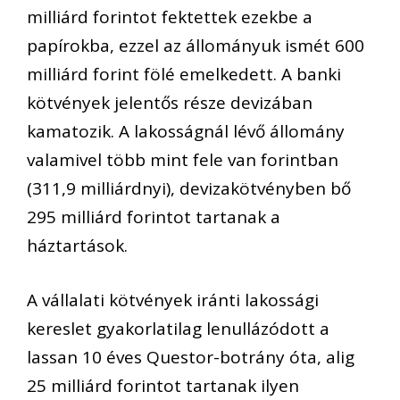
milliárd forintot fektettek ezekbe a
papírokba, ezzel az állományuk ismét 600
milliárd forint fölé emelkedett. A banki
kötvények jelentős része devizában
kamatozik. A lakosságnál lévő állomány
valamivel több mint fele van forintban
(311,9 milliárdnyi), devizakötvényben bő
295 milliárd forintot tartanak a
háztartások.
A vállalati kötvények iránti lakossági
kereslet gyakorlatilag lenullázódott a
lassan 10 éves Questor-botrány óta, alig
25 milliárd forintot tartanak ilyen