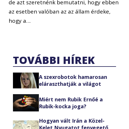
de azt szeretnénk bemutatni, hogy ebben
az esetben valóban az az állam érdeke,
hogy a…
TOVÁBBI HÍREK
A szexrobotok hamarosan
eláraszthatják a világot
Miért nem Rubik Ernőé a
Rubik-kocka joga?
Hogyan vált Irán a Közel-
Kelet Nyugatot fenyegető