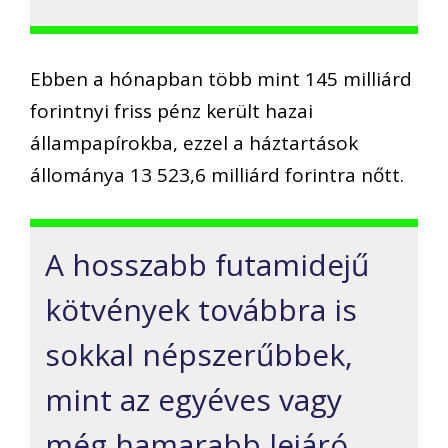
Ebben a hónapban több mint 145 milliárd
forintnyi friss pénz került hazai
állampapírokba, ezzel a háztartások
állománya 13 523,6 milliárd forintra nőtt.
A hosszabb futamidejű
kötvények továbbra is
sokkal népszerűbbek,
mint az egyéves vagy
még hamarabb lejáró