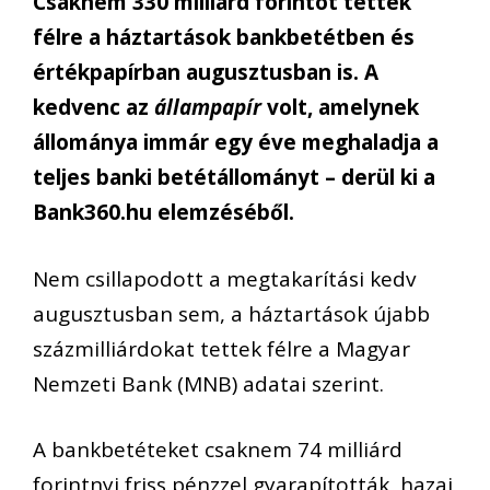
Csaknem 330 milliárd forintot tettek
félre a háztartások bankbetétben és
értékpapírban augusztusban is. A
kedvenc az
állampapír
volt, amelynek
állománya immár egy éve meghaladja a
teljes banki betétállományt – derül ki a
Bank360.hu elemzéséből.
Nem csillapodott a megtakarítási kedv
augusztusban sem, a háztartások újabb
százmilliárdokat tettek félre a Magyar
Nemzeti Bank (MNB) adatai szerint.
A bankbetéteket csaknem 74 milliárd
forintnyi friss pénzzel gyarapították, hazai