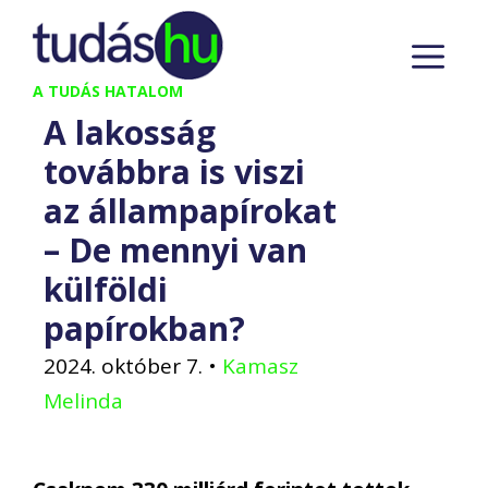
Kilépés
M
a
tartalomba
A TUDÁS HATALOM
A lakosság
továbbra is viszi
az állampapírokat
– De mennyi van
külföldi
papírokban?
2024. október 7.
•
Kamasz
Melinda