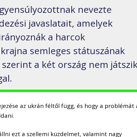
egyensúlyozottnak nevezte
ndezési javaslatait, amelyek
irányoznák a harcok
Ukrajna semleges státuszának
n szerint a két ország nem játszi
al.
jezése az ukrán féltől függ, és hogy a problémát 
ldani.
llni ezt a szellemi küzdelmet, valamint nagy