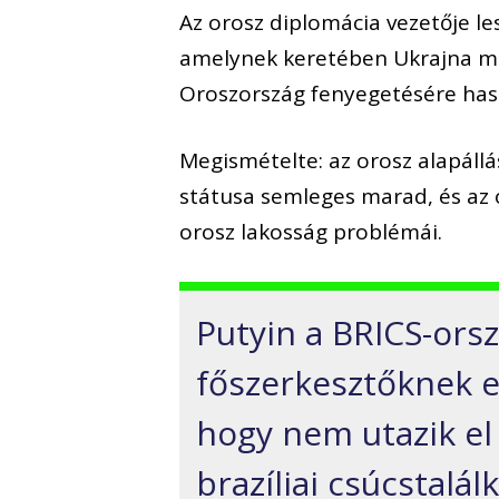
Az orosz diplomácia vezetője l
amelynek keretében Ukrajna me
Oroszország fenyegetésére hasz
Megismételte: az orosz alapáll
státusa semleges marad, és az
orosz lakosság problémái.
Putyin a BRICS-ors
főszerkesztőknek e
hogy nem utazik e
brazíliai csúcstalá