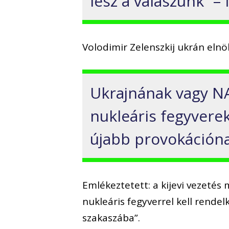
lesz a válaszunk” –
Volodimir Zelenszkij ukrán elnök
Ukrajnának vagy NA
nukleáris fegyverek
újabb provokációna
Emlékeztetett: a kijevi vezeté
nukleáris fegyverrel kell rendel
szakaszába”.