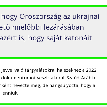
 hogy Oroszország az ukrajnai
hető mielőbbi lezárásában
azért is, hogy saját katonáit
ijevvel való tárgyalásokra, ha ezekhez a 2022
t dokumentumot veszik alapul. Szaúd-Arábiát
nként nevezte meg, de hangsúlyozta, hogy a
 lenniük.