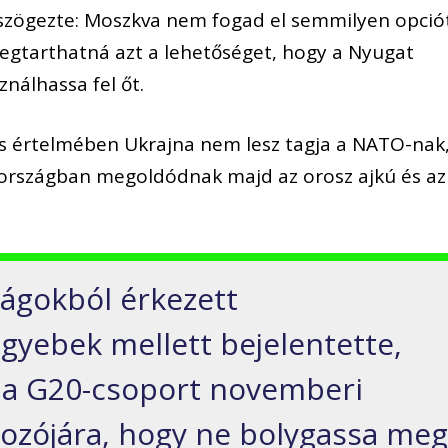
eszögezte: Moszkva nem fogad el semmilyen opció
gtarthatná azt a lehetőséget, hogy a Nyugat
nálhassa fel őt.
ás értelmében Ukrajna nem lesz tagja a NATO-nak
 országban megoldódnak majd az orosz ajkú és az
zágokból érkezett
gyebek mellett bejelentette,
l a G20-csoport novemberi
lkozójára, hogy ne bolygassa me