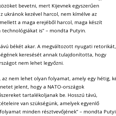
zöket bevetni, mert Kijevnek egyszerűen
az ukránok kezével harcol, nem kímélve az
ellett a maga erejéből harcol, maga készít
 a technológiákat is” – mondta Putyin.
vú békét akar. A megváltozott nyugati retorikát,
ségének keresését annak tulajdonította, hogy
szágot nem lehet legyőzni.
 az nem lehet olyan folyamat, amely egy hétig, k
zünetet jelent, hogy a NATO-országok
őszereket tartalékoljanak be. Hosszú távú,
ltételeire van szükségünk, amelyek egyenlő
 folyamat minden résztvevőjének” – mondta Puty