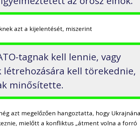
 figyelmeztetett az orosz elnök.
nek azt a kijelentését, miszerint
TO-tagnak kell lennie, vagy
 létrehozására kell törekednie,
k minősítette.
s még azt megelőzően hangoztatta, hogy Ukrajnán
keznie, mielőtt a konfliktus „átment volna a forró