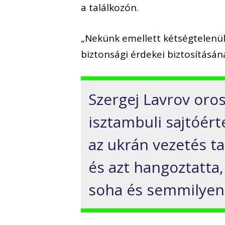
a találkozón.
„Nekünk emellett kétségtelenü
biztonsági érdekei biztosításán
Szergej Lavrov oro
isztambuli sajtóér
az ukrán vezetés ta
és azt hangoztatta
soha és semmilyen