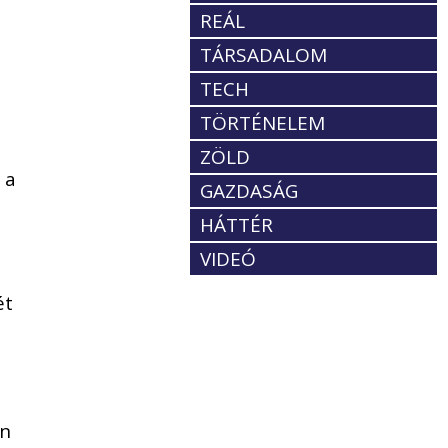
REÁL
TÁRSADALOM
TECH
TÖRTÉNELEM
ZÖLD
 a
GAZDASÁG
HÁTTÉR
VIDEÓ
ét
in