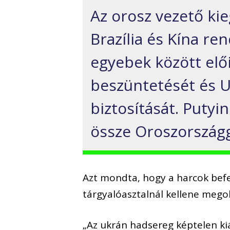
Az orosz vezető ki
Brazília és Kína re
egyebek között elő
beszüntetését és 
biztosítását. Putyi
össze Oroszországg
Azt mondta, hogy a harcok befe
tárgyalóasztalnál kellene mego
„Az ukrán hadsereg képtelen kiá