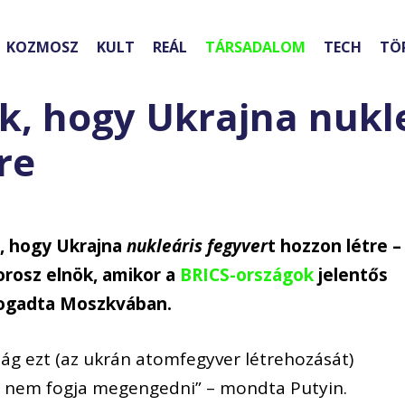
KOZMOSZ
KULT
REÁL
TÁRSADALOM
TECH
TÖ
k, hogy Ukrajna nukl
re
, hogy Ukrajna
nukleáris fegyver
t hozzon létre –
 orosz elnök, amikor a
BRICS-országok
jelentős
fogadta Moszkvában.
ág ezt (az ukrán atomfegyver létrehozását)
 nem fogja megengedni” – mondta Putyin.