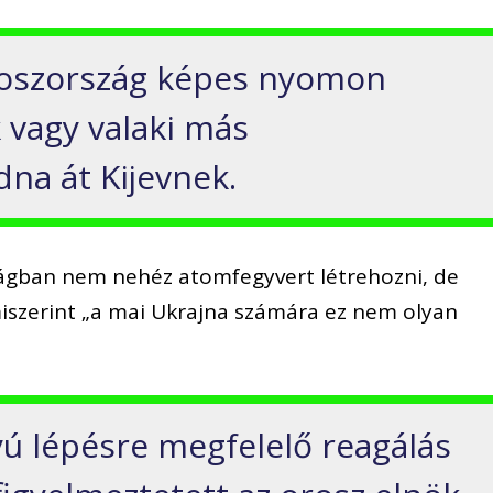
oszország képes nyomon
k vagy valaki más
na át Kijevnek.
ágban nem nehéz atomfegyvert létrehozni, de
iszerint „a mai Ukrajna számára ez nem olyan
yú lépésre megfelelő reagálás