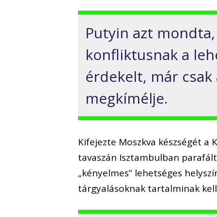
Putyin azt mondta,
konfliktusnak a le
érdekelt, már csak 
megkímélje.
Kifejezte Moszkva készségét a K
tavaszán Isztambulban parafál
„kényelmes” lehetséges helyszí
tárgyalásoknak tartalminak kell