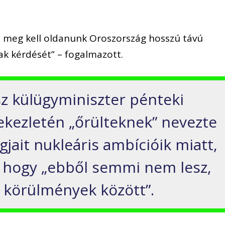
l meg kell oldanunk Oroszország hosszú távú
ak kérdését” – fogalmazott.
sz külügyminiszter pénteki
tekezletén „őrülteknek” nevezte
gjait nukleáris ambícióik miatt,
, hogy „ebből semmi nem lesz,
 körülmények között”.