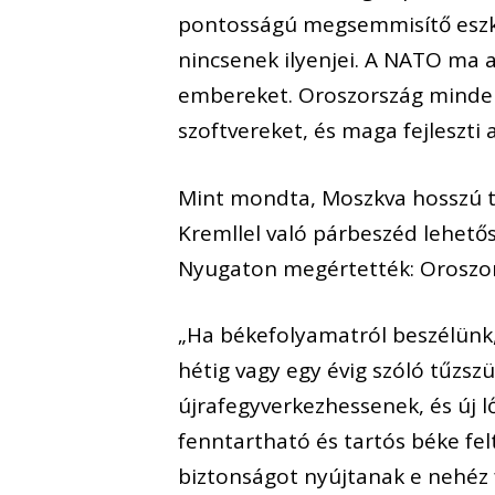
pontosságú megsemmisítő eszkö
nincsenek ilyenjei. A NATO ma 
embereket. Oroszország mindem
szoftvereket, és maga fejleszti
Mint mondta, Moszkva hosszú tá
Kremllel való párbeszéd lehető
Nyugaton megértették: Oroszor
„Ha békefolyamatról beszélünk,
hétig vagy egy évig szóló tűzs
újrafegyverkezhessenek, és új l
fenntartható és tartós béke fe
biztonságot nyújtanak e nehéz