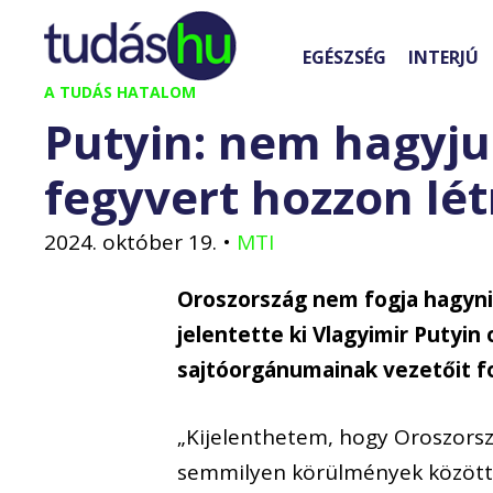
Kilépés
a
EGÉSZSÉG
INTERJÚ
tartalomba
A TUDÁS HATALOM
Putyin: nem hagyju
fegyvert hozzon lét
2024. október 19.
•
MTI
Oroszország nem fogja hagyni
jelentette ki Vlagyimir Putyin
sajtóorgánumainak vezetőit 
„Kijelenthetem, hogy Oroszorsz
semmilyen körülmények között