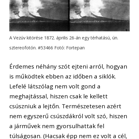
A Vezúv kitörése 1872. április 26-án egy térhatású, ún.
sztereofotón. #53466 Fotó: Fortepan
Érdemes néhány szót ejteni arról, hogyan
is működtek ebben az időben a siklók.
Lefelé látszólag nem volt gond a
meghajtással, hiszen csak le kellett
csúszniuk a lejtőn. Természetesen azért
nem egyszerű csúszdákról volt szó, hiszen
a járművek nem gyorsulhattak fel
túlságosan. (Hacsak épp nem ez volt a cél,