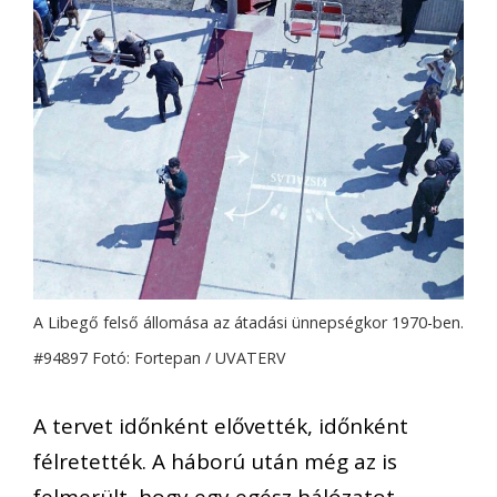
A Libegő felső állomása az átadási ünnepségkor 1970-ben.
#94897 Fotó: Fortepan / UVATERV
A tervet időnként elővették, időnként
félretették. A háború után még az is
felmerült, hogy egy egész hálózatot