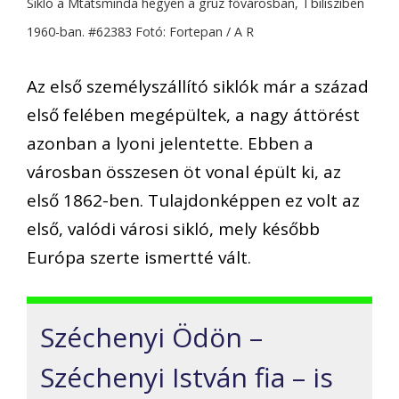
Sikló a Mtatsminda hegyen a grúz fővárosban, Tbilisziben
1960-ban. #62383 Fotó: Fortepan / A R
Az első személyszállító siklók már a század
első felében megépültek, a nagy áttörést
azonban a lyoni jelentette. Ebben a
városban összesen öt vonal épült ki, az
első 1862-ben. Tulajdonképpen ez volt az
első, valódi városi sikló, mely később
Európa szerte ismertté vált.
Széchenyi Ödön –
Széchenyi István fia – is