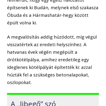
építsenek ki Budán, melynek első szakasza
Óbuda és a Hármashatár-hegy között
épült volna ki.
A megvalósítás addig húzódott, míg végül
visszatértek az eredeti helyszínhez. A
hatvanas évek végén megépült a
drótkötélpálya, amihez eredetileg egy
ideglenes kötélpályát építették ki: azzal
húzták fel a szükséges betonalapokat,
oszlopokat.
A „libegő” szó