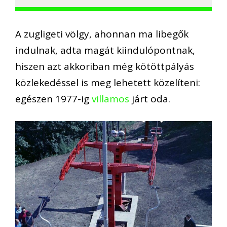
A zugligeti völgy, ahonnan ma libegők
indulnak, adta magát kiindulópontnak,
hiszen azt akkoriban még kötöttpályás
közlekedéssel is meg lehetett közelíteni:
egészen 1977-ig
villamos
járt oda.