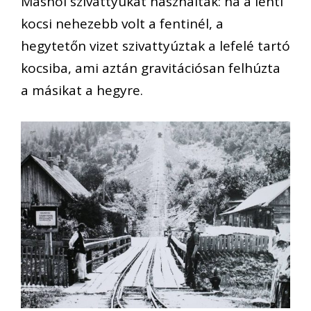
Máshol szivattyúkat használtak: ha a lenti
kocsi nehezebb volt a fentinél, a
hegytetőn vizet szivattyúztak a lefelé tartó
kocsiba, ami aztán gravitációsan felhúzta
a másikat a hegyre.