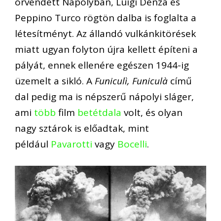
örvendett Nápolyban, Luigi Denza és
Peppino Turco rögtön dalba is foglalta a
létesítményt. Az állandó vulkánkitörések
miatt ugyan folyton újra kellett építeni a
pályát, ennek ellenére egészen 1944-ig
üzemelt a sikló. A
Funiculì, Funiculà
című
dal pedig ma is népszerű nápolyi sláger,
ami
több
film
betétdala
volt, és olyan
nagy sztárok is előadtak, mint
például
Pavarotti
vagy
Bocelli
.