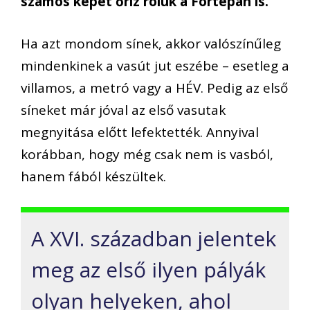
számos képet őriz róluk a Fortepan is.
Ha azt mondom sínek, akkor valószínűleg
mindenkinek a vasút jut eszébe – esetleg a
villamos, a metró vagy a HÉV. Pedig az első
síneket már jóval az első vasutak
megnyitása előtt lefektették. Annyival
korábban, hogy még csak nem is vasból,
hanem fából készültek.
A XVI. században jelentek
meg az első ilyen pályák
olyan helyeken, ahol