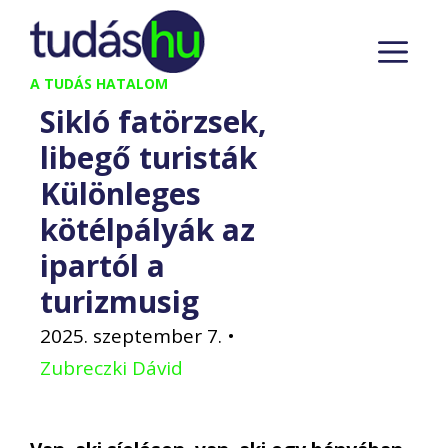
Kilépés
M
a
tartalomba
A TUDÁS HATALOM
Sikló fatörzsek,
libegő turisták
Különleges
kötélpályák az
ipartól a
turizmusig
2025. szeptember 7.
•
Zubreczki Dávid