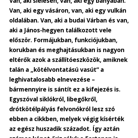
Van, aki síelésen, van, aki egy bányában.
Van, aki egy vásáron, van, aki egy vulkán
oldalában. Van, aki a budai Várban és van,
aki a János-hegyen találkozott vele
először. Formájukban, funkciójukban,
korukban és meghajtásukban is nagyon
eltérők azok a szállítóeszközök, amiknek
talán a „kötélvontatású vasút” a
leghivatalosabb elnevezése –
bármennyire is sántít ez a kifejezés is.
Egyszóval siklókról, libegőkről,
drótkötélpályás felvonókról lesz szó
ebben a cikkben, melyek végig kísérték
az egész huszadik századot. Így aztán