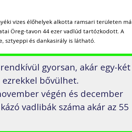
yéki vizes élőhelyek alkotta ramsari területen má
atai Öreg-tavon 44 ezer vadlúd tartózkodott. A
 sztyeppi és dankasirály is látható.
rendkívül gyorsan, akár egy-két
i ezrekkel bővülhet.
 november végén és december
akázó vadlibák száma akár az 55