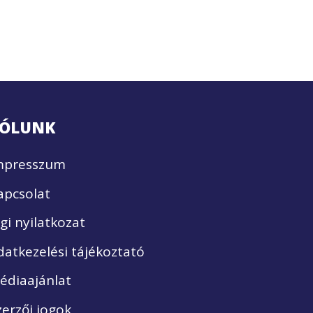
ÓLUNK
mpresszum
apcsolat
ogi nyilatkozat
datkezelési tájékoztató
édiaajánlat
zerzői jogok