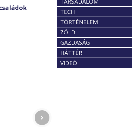
TÁRSADALOM
családok
TECH
TÖRTÉNELEM
ZÖLD
GAZDASÁG
HÁTTÉR
VIDEÓ