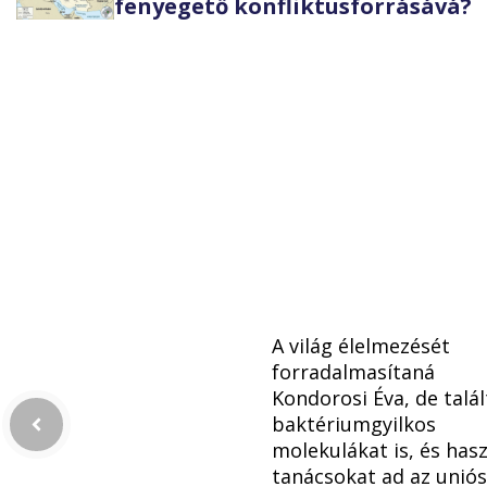
fenyegető konfliktusforrásává?
A világ élelmezését
forradalmasítaná
Kondorosi Éva, de talál
baktériumgyilkos
molekulákat is, és has
tanácsokat ad az uniós