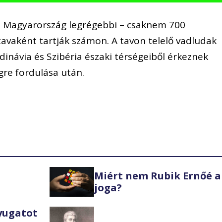
at Magyarország legrégebbi – csaknem 700
avaként tartják számon. A tavon telelő vadludak
dinávia és Szibéria északi térségeiből érkeznek
gre fordulása után.
Miért nem Rubik Ernőé a
joga?
Nyugatot