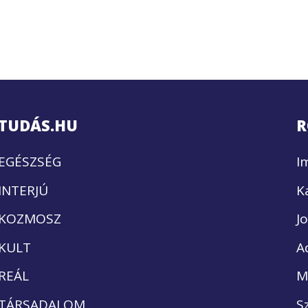
TUDÁS.HU
R
EGÉSZSÉG
I
INTERJÚ
K
KOZMOSZ
J
KULT
A
REÁL
M
TÁRSADALOM
S