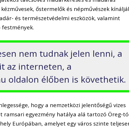
n kézművesek, őstermelők és népművészek kínáljá
adár- és természetvédelmi eszközök, valamint
 festmények.
esen nem tudnak jelen lenni, a
t az interneten, a
 oldalon élőben is követhetik.
legessége, hogy a nemzetközi jelentőségű vizes
t ramsari egyezmény hatálya alá tartozó Öreg-tó
ely Európában, amelyet egy város szinte teljese