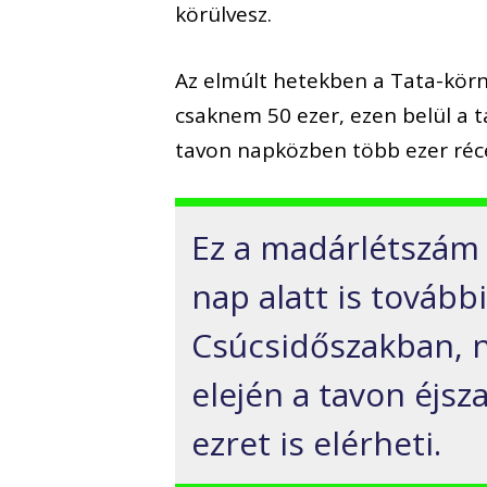
körülvesz.
Az elmúlt hetekben a Tata-körn
csaknem 50 ezer, ezen belül a t
tavon napközben több ezer réce,
Ez a madárlétszám 
nap alatt is tovább
Csúcsidőszakban,
elején a tavon éjsz
ezret is elérheti.