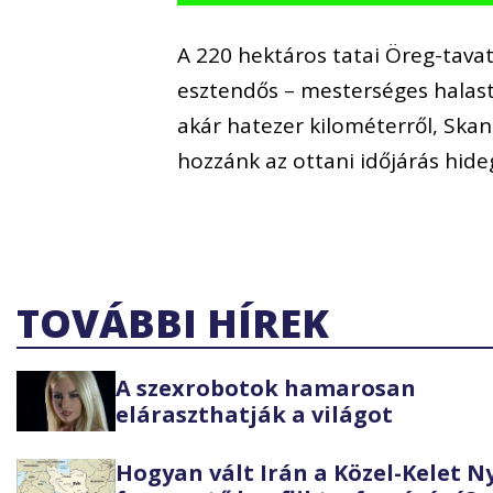
A 220 hektáros tatai Öreg-tav
esztendős – mesterséges halast
akár hatezer kilométerről, Skan
hozzánk az ottani időjárás hide
TOVÁBBI HÍREK
A szexrobotok hamarosan
eláraszthatják a világot
Hogyan vált Irán a Közel-Kelet 