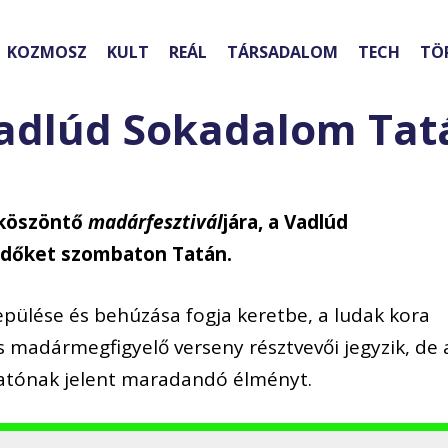
KOZMOSZ
KULT
REÁL
TÁRSADALOM
TECH
TÖ
Vadlúd Sokadalom Tat
lköszöntő
madárfesztivál
jára, a Vadlúd
ődőket szombaton Tatán.
epülése és behúzása fogja keretbe, a ludak kora
s madármegfigyelő verseny résztvevői jegyzik, de 
gatónak jelent maradandó élményt.