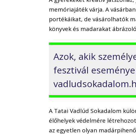
memóriajáték várja. A vásárba
portékáikat, de vásárolhatók m
könyvek és madarakat ábrázoló
Azok, akik személy
fesztivál eseményei
vadludsokadalom.hu
A Tatai Vadlúd Sokadalom külön
élőhelyek védelmére létrehozot
az egyetlen olyan madárpihenőh