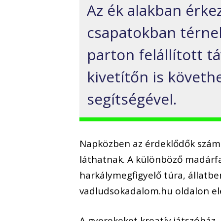
Az ék alakban érke
csapatokban térnek
parton felállított
kivetítőn is követ
segítségével.
Napközben az érdeklődők szám
láthatnak. A különböző madárfa
harkálymegfigyelő túra, állatb
vadludsokadalom.hu oldalon e
A gyerekeket kreatív játszóház