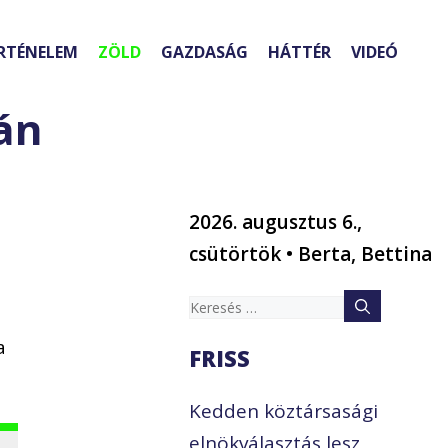
RTÉNELEM
ZÖLD
GAZDASÁG
HÁTTÉR
VIDEÓ
án
2026. augusztus 6.,
csütörtök • Berta, Bettina
Keresés:
a
FRISS
Kedden köztársasági
elnökválasztás lesz