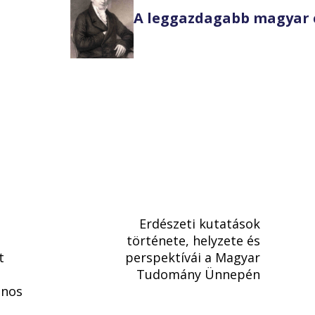
A leggazdagabb magyar 
Erdészeti kutatások
története, helyzete és
t
perspektívái a Magyar
Tudomány Ünnepén
znos