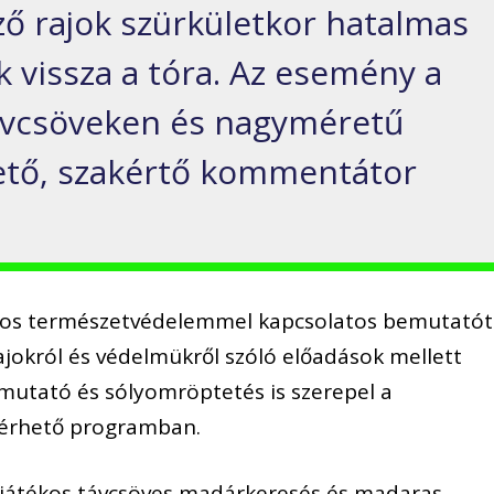
ző rajok szürkületkor hatalmas
 vissza a tóra. Az esemény a
 távcsöveken és nagyméretű
hető, szakértő kommentátor
os természetvédelemmel kapcsolatos bemutatót
jokról és védelmükről szóló előadások mellett
emutató és sólyomröptetés is szerepel a
lérhető programban.
, játékos távcsöves madárkeresés és madaras