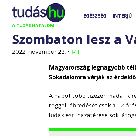
Kilépés
a
EGÉSZSÉG
INTERJÚ
tartalomba
A TUDÁS HATALOM
Szombaton lesz a 
2022. november 22.
•
MTI
Magyarország legnagyobb té
Sokadalomra várják az érdekl
A napot több tízezer madár kir
reggeli ébredését csak a 12 órá
ludak esti hazatérése sok láto