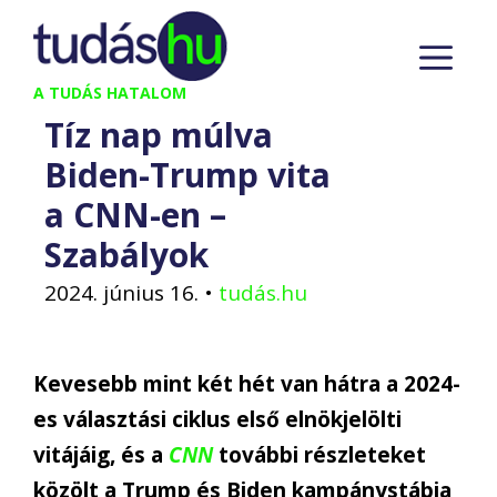
Kilépés
M
a
tartalomba
A TUDÁS HATALOM
Tíz nap múlva
Biden-Trump vita
a CNN-en –
Szabályok
2024. június 16.
•
tudás.hu
Kevesebb mint két hét van hátra a 2024-
es választási ciklus első elnökjelölti
vitájáig, és a
CNN
további részleteket
közölt a Trump és Biden kampánystábja