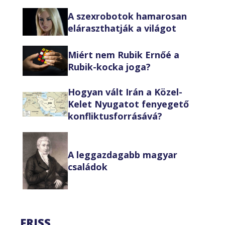
A szexrobotok hamarosan
eláraszthatják a világot
Miért nem Rubik Ernőé a
Rubik-kocka joga?
Hogyan vált Irán a Közel-
Kelet Nyugatot fenyegető
konfliktusforrásává?
A leggazdagabb magyar
családok
FRISS