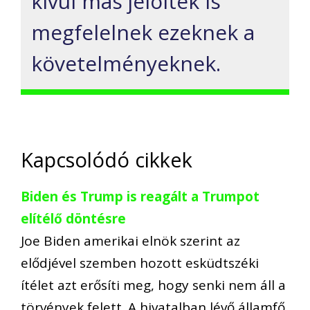
kívül más jelöltek is
megfelelnek ezeknek a
követelményeknek.
Kapcsolódó cikkek
Biden és Trump is reagált a Trumpot
elítélő döntésre
Joe Biden amerikai elnök szerint az
elődjével szemben hozott esküdtszéki
ítélet azt erősíti meg, hogy senki nem áll a
törvények felett. A hivatalban lévő államfő