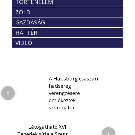
TÖRTÉNELEM
ZÖLD
GAZDASÁG
HÁTTÉR
VIDEÓ
A Habsburg császári
hadsereg
vérengzésére
emlékeztek
szombaton
Látogatható XVI.
Benedek sírja a Szent