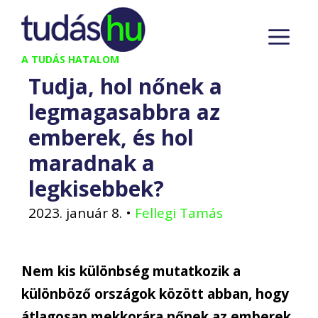
Kilépés
M
a
tartalomba
A TUDÁS HATALOM
Tudja, hol nőnek a
legmagasabbra az
emberek, és hol
maradnak a
legkisebbek?
2023. január 8.
•
Fellegi Tamás
Nem kis különbség mutatkozik a
különböző országok között abban, hogy
átlagosan mekkorára nőnek az emberek.