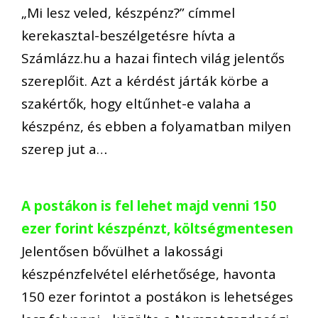
„Mi lesz veled, készpénz?” címmel
kerekasztal-beszélgetésre hívta a
Számlázz.hu a hazai fintech világ jelentős
szereplőit. Azt a kérdést járták körbe a
szakértők, hogy eltűnhet-e valaha a
készpénz, és ebben a folyamatban milyen
szerep jut a…
A postákon is fel lehet majd venni 150
ezer forint készpénzt, költségmentesen
Jelentősen bővülhet a lakossági
készpénzfelvétel elérhetősége, havonta
150 ezer forintot a postákon is lehetséges