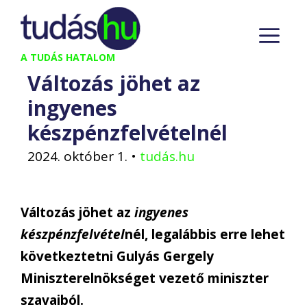
Kilépés
M
a
tartalomba
A TUDÁS HATALOM
Változás jöhet az
ingyenes
készpénzfelvételnél
2024. október 1.
•
tudás.hu
Változás jöhet az
ingyenes
készpénzfelvétel
nél, legalábbis erre lehet
következtetni Gulyás Gergely
Miniszterelnökséget vezető miniszter
szavaiból.