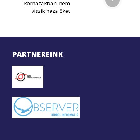
kórházakban, nem
viszik haza őket
PARTNEREINK