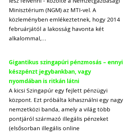
lesz felvenni - közölte a Nemzetgazdasági
Minisztérium (NGM) az MTI-vel. A
közleményben emlékeztetnek, hogy 2014
februárjától a lakosság havonta két
alkalommal,…
Gigantikus szingapúri pénzmosás – ennyi
készpénzt jegybankban, vagy
nyomdában is ritkán látni
A kicsi Szingapúr egy fejlett pénzügyi
központ. Ezt próbálta kihasználni egy nagy
nemzetközi banda, amely a világ több
pontjáról származó illegális pénzeket
(elsősorban illegális online