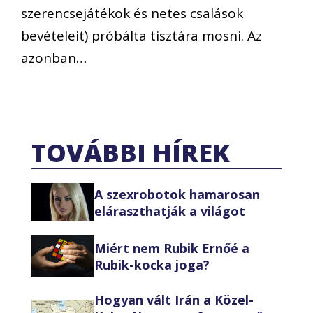
szerencsejátékok és netes csalások
bevételeit) próbálta tisztára mosni. Az
azonban…
TOVÁBBI HÍREK
A szexrobotok hamarosan
eláraszthatják a világot
Miért nem Rubik Ernőé a
Rubik-kocka joga?
Hogyan vált Irán a Közel-