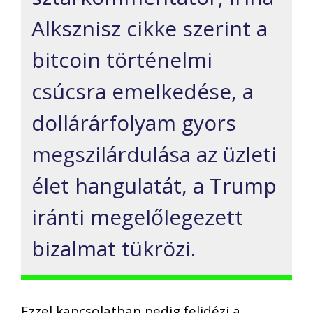
Alksznisz cikke szerint a
bitcoin történelmi
csúcsra emelkedése, a
dollárárfolyam gyors
megszilárdulása az üzleti
élet hangulatát, a Trump
iránti megelőlegezett
bizalmat tükrözi.
Ezzel kapcsolatban pedig felidézi a