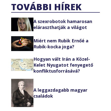
TOVÁBBI HÍREK
A szexrobotok hamarosan
eláraszthatják a világot
Miért nem Rubik Ernőé a
Rubik-kocka joga?
Hogyan vált Irán a Közel-
Kelet Nyugatot fenyegető
konfliktusforrásává?
A leggazdagabb magyar
családok