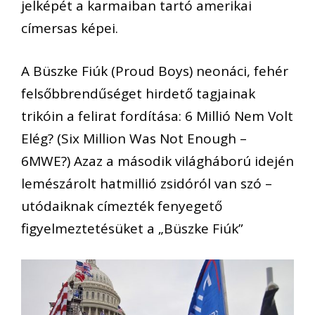
jelképét a karmaiban tartó amerikai
címersas képei.
A Büszke Fiúk (Proud Boys) neonáci, fehér
felsőbbrendűséget hirdető tagjainak
trikóin a felirat fordítása: 6 Millió Nem Volt
Elég? (Six Million Was Not Enough –
6MWE?) Azaz a második világháború idején
lemészárolt hatmillió zsidóról van szó –
utódaiknak címezték fenyegető
figyelmeztetésüket a „Büszke Fiúk”