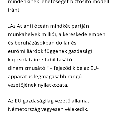
mindenkinek lehetőséget biztosító modell
iránt.
„Az Atlanti óceán mindkét partján
munkahelyek milliói, a kereskedelemben
és beruházásokban dollár és
eurómilliárdok függenek gazdasági
kapcsolataink stabilitásától,
dinamizmusától” – fejeződik be az EU-
apparátus legmagasabb rangú
vezetőjének nyilatkozata.
Az EU gazdaságilag vezető állama,
Németország vegyesen vélekedik.