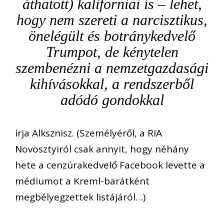
áthatott) kaliforniai is – lehet,
hogy nem szereti a narcisztikus,
önelégült és botránykedvelő
Trumpot, de kénytelen
szembenézni a nemzetgazdasági
kihívásokkal, a rendszerből
adódó gondokkal
írja Alksznisz. (Személyéről, a RIA
Novosztyiról csak annyit, hogy néhány
hete a cenzúrakedvelő Facebook levette a
médiumot a Kreml-barátként
megbélyegzettek listájáról…)