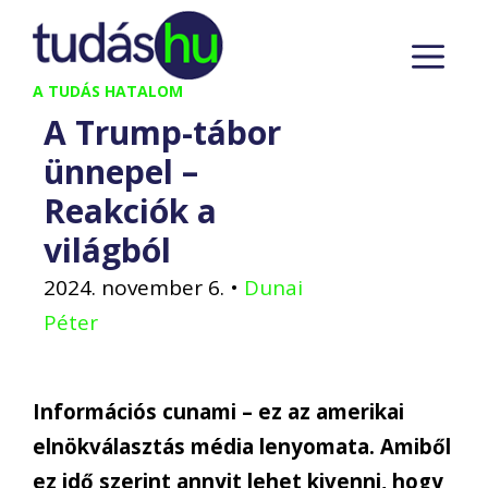
Kilépés
M
a
tartalomba
A TUDÁS HATALOM
A Trump-tábor
ünnepel –
Reakciók a
világból
2024. november 6.
•
Dunai
Péter
Információs cunami – ez az amerikai
elnökválasztás média lenyomata. Amiből
ez idő szerint annyit lehet kivenni, hogy