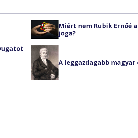
Miért nem Rubik Ernőé a
joga?
Nyugatot
A leggazdagabb magyar 