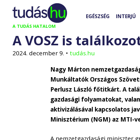
Kilépés
a
EGÉSZSÉG
INTERJÚ
tartalomba
A TUDÁS HATALOM
A VOSZ is találkozot
2024. december 9.
•
tudás.hu
Nagy Márton nemzetgazdasági 
Munkáltatók Országos Szövets
Perlusz László főtitkárt. A ta
gazdasági folyamatokat, valam
aktivizálásával kapcsolatos j
Minisztérium (NGM) az MTI-ve
A nemzetgazdasági miniszter gra