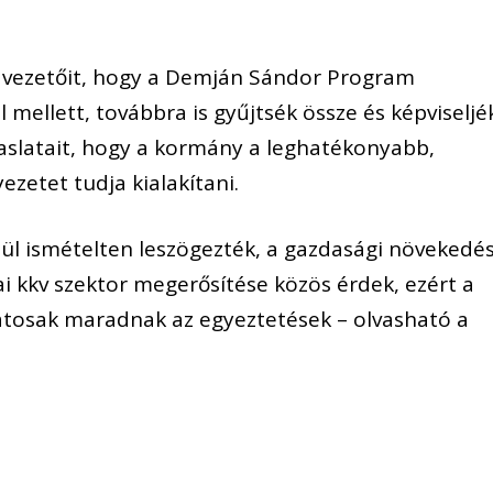
 vezetőit, hogy a Demján Sándor Program
 mellett, továbbra is gyűjtsék össze és képviseljé
vaslatait, hogy a kormány a leghatékonyabb,
zetet tudja kialakítani.
tül ismételten leszögezték, a gazdasági növekedé
ai kkv szektor megerősítése közös érdek, ezért a
tosak maradnak az egyeztetések – olvasható a