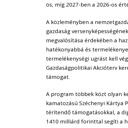
ös, míg 2027-ben a 2026-os érté
A közleményben a nemzetgazdasá
gazdaság versenyképességének 
megvalósítása érdekében a haza
hatékonyabbá és termelékenyeb
termelékenységi ugrást kell vé
Gazdaságpolitikai Akcióterv k
támogat.
A program többek közt olyan ke
kamatozású Széchenyi Kártya P
térítendő támogatásokkal, a di
1410 milliárd forinttal segíti a 