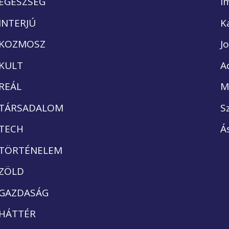
EGÉSZSÉG
I
INTERJÚ
K
KOZMOSZ
J
KULT
A
REÁL
M
TÁRSADALOM
S
TECH
Á
TÖRTÉNELEM
ZÖLD
GAZDASÁG
HÁTTÉR