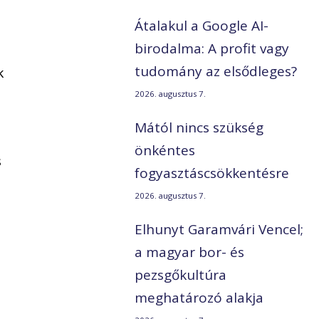
Átalakul a Google AI-
birodalma: A profit vagy
tudomány az elsődleges?
k
2026. augusztus 7.
Mától nincs szükség
önkéntes
s
fogyasztáscsökkentésre
2026. augusztus 7.
Elhunyt Garamvári Vencel;
a magyar bor- és
pezsgőkultúra
meghatározó alakja