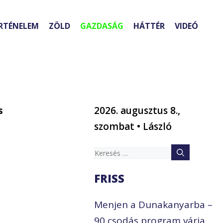
RTÉNELEM
ZÖLD
GAZDASÁG
HÁTTÉR
VIDEÓ
s
2026. augusztus 8.,
szombat • László
Keresés:
FRISS
Menjen a Dunakanyarba –
90 csodás program várja