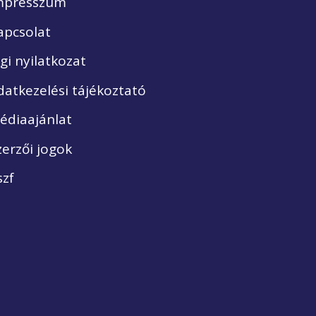
mpresszum
apcsolat
ogi nyilatkozat
datkezelési tájékoztató
édiaajánlat
zerzői jogok
szf