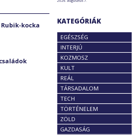
2026. augusztus 7.
KATEGÓRIÁK
 Rubik-kocka
EGÉSZSÉG
INTERJÚ
KOZMOSZ
családok
KULT
REÁL
TÁRSADALOM
TECH
TÖRTÉNELEM
ZÖLD
GAZDASÁG