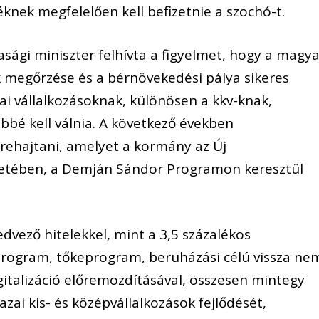
knek megfelelően kell befizetnie a szochó-t.
gi miniszter felhívta a figyelmet, hogy a magya
megőrzése és a bérnövekedési pálya sikeres
i vállalkozásoknak, különösen a kkv-knak,
bé kell válnia. A következő években
grehajtani, amelyet a kormány az Új
eretében, a Demján Sándor Programon keresztül
dvező hitelekkel, mint a 3,5 százalékos
rogram, tőkeprogram, beruházási célú vissza ne
gitalizáció előremozdításával, összesen mintegy
hazai kis- és középvállalkozások fejlődését,