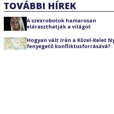
TOVÁBBI HÍREK
A szexrobotok hamarosan
eláraszthatják a világot
Hogyan vált Irán a Közel-Kelet 
fenyegető konfliktusforrásává?