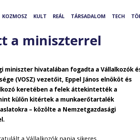
KOZMOSZ
KULT
REÁL
TÁRSADALOM
TECH
TÖ
t a miniszterrel
miniszter hivatalában fogadta a Vállalkozók é
ége (VOSZ) vezetőit, Eppel János elnököt és
lálkozó keretében a felek áttekintették a
int külön kitértek a munkaerőtartalék
avaslatokra – közölte a Nemzetgazdasági
l.
tulált a Vállalkozók napja sikeres