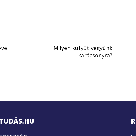
vvel
Milyen kütyüt vegyünk
karácsonyra?
TUDÁS.HU
R