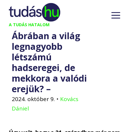
Kilépés
M
a
tartalomba
A TUDÁS HATALOM
Ábrában a világ
legnagyobb
létszámú
hadseregei, de
mekkora a valódi
erejük? –
2024. október 9.
•
Kovács
Dániel