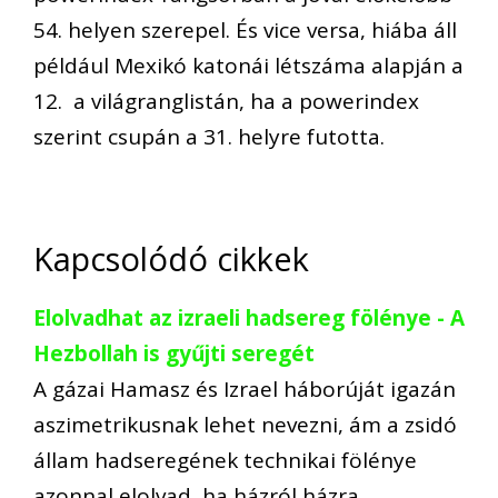
54. helyen szerepel​. És vice versa, hiába áll
például Mexikó katonái létszáma alapján a
12. a világranglistán, ha a powerindex
szerint csupán a 31. helyre futotta.
Kapcsolódó cikkek
Elolvadhat az izraeli hadsereg fölénye - A
Hezbollah is gyűjti seregét
A gázai Hamasz és Izrael háborúját igazán
aszimetrikusnak lehet nevezni, ám a zsidó
állam hadseregének technikai fölénye
azonnal elolvad, ha házról házra,