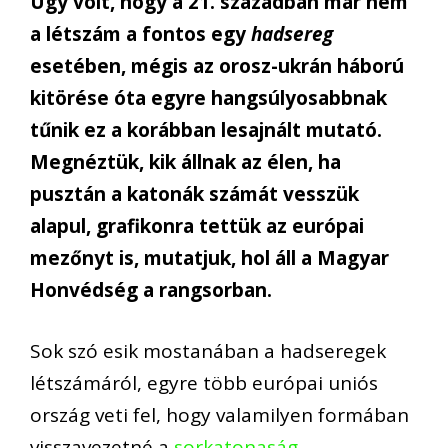
Úgy volt, hogy a 21. században már nem
a létszám a fontos egy
hadsereg
esetében, mégis az orosz-ukrán háború
kitörése óta egyre hangsúlyosabbnak
tűnik ez a korábban lesajnált mutató.
Megnéztük, kik állnak az élen, ha
pusztán a katonák számát vesszük
alapul, grafikonra tettük az európai
mezőnyt is, mutatjuk, hol áll a Magyar
Honvédség a rangsorban.
Sok szó esik mostanában a hadseregek
létszámáról, egyre több európai uniós
ország veti fel, hogy valamilyen formában
visszavezetné a
sorkatonaság