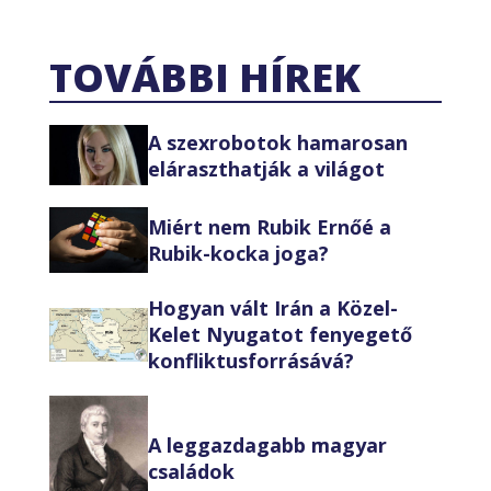
TOVÁBBI HÍREK
A szexrobotok hamarosan
eláraszthatják a világot
Miért nem Rubik Ernőé a
Rubik-kocka joga?
Hogyan vált Irán a Közel-
Kelet Nyugatot fenyegető
konfliktusforrásává?
A leggazdagabb magyar
családok