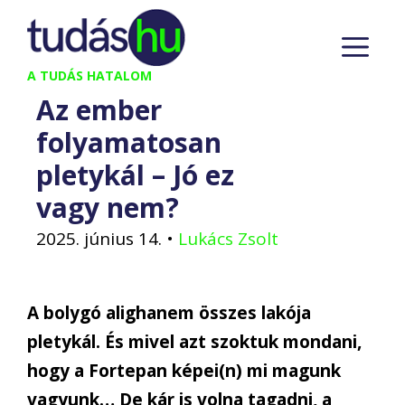
Kilépés
M
a
tartalomba
A TUDÁS HATALOM
Az ember
folyamatosan
pletykál – Jó ez
vagy nem?
2025. június 14.
•
Lukács Zsolt
A bolygó alighanem összes lakója
pletykál. És mivel azt szoktuk mondani,
hogy a Fortepan képei(n) mi magunk
vagyunk… De kár is volna tagadni, a