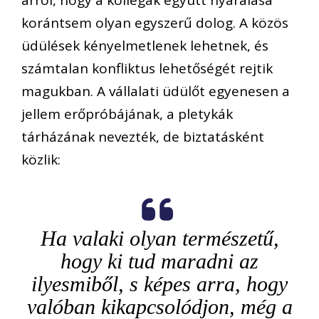
arról, hogy a kollégák együtt nyaralása
korántsem olyan egyszerű dolog. A közös
üdülések kényelmetlenek lehetnek, és
számtalan konfliktus lehetőségét rejtik
magukban. A vállalati üdülőt egyenesen a
jellem erőpróbájának, a pletykák
tárházának nevezték, de biztatásként
közlik:
Ha valaki olyan természetű,
hogy ki tud maradni az
ilyesmiből, s képes arra, hogy
valóban kikapcsolódjon, még a