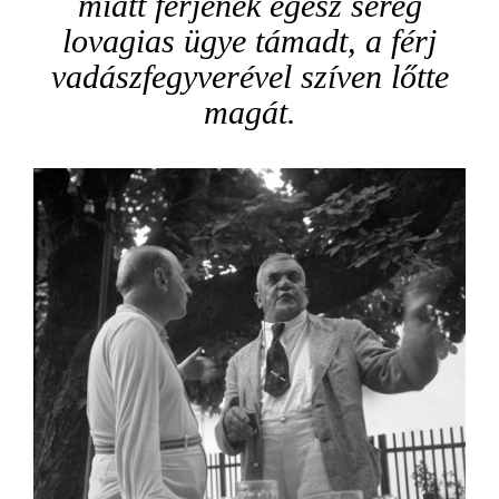
miatt férjének egész sereg
lovagias ügye támadt, a férj
vadászfegyverével szíven lőtte
magát
.