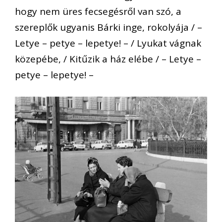
hogy nem üres fecsegésről van szó, a
szereplők ugyanis Bárki inge, rokolyája / –
Letye – petye – lepetye! – / Lyukat vágnak
közepébe, / Kitűzik a ház elébe / – Letye –
petye – lepetye! –