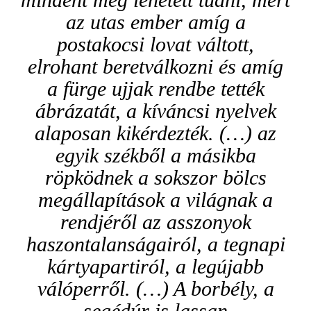
az utas ember amíg a
postakocsi lovat váltott,
elrohant beretválkozni és amíg
a fürge ujjak rendbe tették
ábrázatát, a kíváncsi nyelvek
alaposan kikérdezték. (…) az
egyik székből a másikba
röpködnek a sokszor bölcs
megállapítások a világnak a
rendjéről az asszonyok
haszontalanságairól, a tegnapi
kártyapartiról, a legújabb
válóperről. (…) A borbély, a
segédúr is lassan