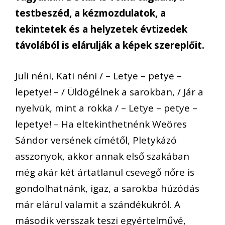
testbeszéd, a kézmozdulatok, a
tekintetek és a helyzetek évtizedek
távolából is elárulják a képek szereplőit.
Juli néni, Kati néni / – Letye – petye –
lepetye! – / Üldögélnek a sarokban, / Jár a
nyelvük, mint a rokka / – Letye – petye –
lepetye! – Ha eltekinthetnénk Weöres
Sándor versének címétől, Pletykázó
asszonyok, akkor annak első szakában
még akár két ártatlanul csevegő nőre is
gondolhatnánk, igaz, a sarokba húzódás
már elárul valamit a szándékukról. A
második versszak teszi egyértelművé,