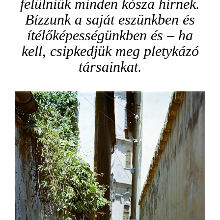
felülniük minden kósza hírnek.
Bízzunk a saját eszünkben és
ítélőképességünkben és – ha
kell, csipkedjük meg pletykázó
társainkat.