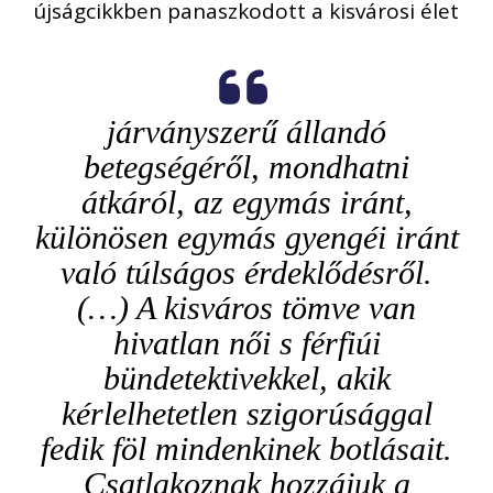
újságcikkben panaszkodott a kisvárosi élet
járványszerű állandó
betegségéről, mondhatni
átkáról, az egymás iránt,
különösen egymás gyengéi iránt
való túlságos érdeklődésről.
(…) A kisváros tömve van
hivatlan női s férfiúi
bündetektivekkel, akik
kérlelhetetlen szigorúsággal
fedik föl mindenkinek botlásait.
Csatlakoznak hozzájuk a