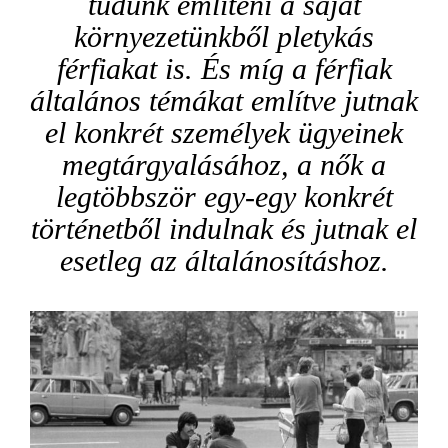
tudunk említeni a saját
környezetünkből pletykás
férfiakat is. És míg a férfiak
általános témákat említve jutnak
el konkrét személyek ügyeinek
megtárgyalásához, a nők a
legtöbbször egy-egy konkrét
történetből indulnak és jutnak el
esetleg az általánosításhoz.