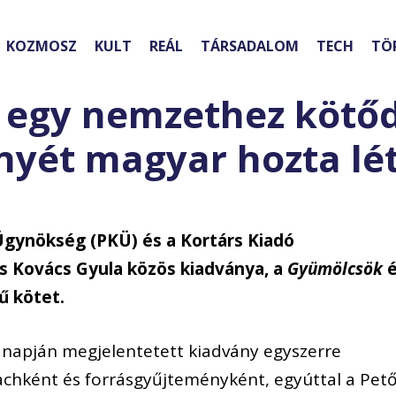
KOZMOSZ
KULT
REÁL
TÁRSADALOM
TECH
TÖ
 egy nemzethez kötő
yét magyar hozta lé
 Ügynökség (PKÜ) és a Kortárs Kiadó
 Kovács Gyula közös kiadványa, a
Gyümölcsök
é
ű kötet.
napján megjelentetett kiadvány egyszerre
chként és forrásgyűjteményként, egyúttal a Pető