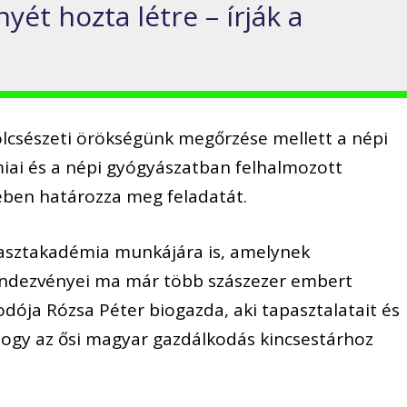
ét hozta létre – írják a
csészeti örökségünk megőrzése mellett a népi
miai és a népi gyógyászatban felhalmozott
ében határozza meg feladatát.
asztakadémia munkájára is, amelynek
rendezvényei ma már több szászezer embert
ója Rózsa Péter biogazda, aki tapasztalatait és
hogy az ősi magyar gazdálkodás kincsestárhoz