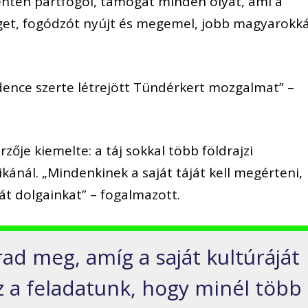
ntén pártfogol, támogat minden olyat, ami a
get, fogódzót nyújt és megemel, jobb magyarokk
ence szerte létrejött Tündérkert mozgalmat” –
zője kiemelte: a táj sokkal több földrajzi
kánál. „Mindenkinek a saját táját kell megérteni,
át dolgainkat” – fogalmazott.
ad meg, amíg a saját kultúráját
z a feladatunk, hogy minél több