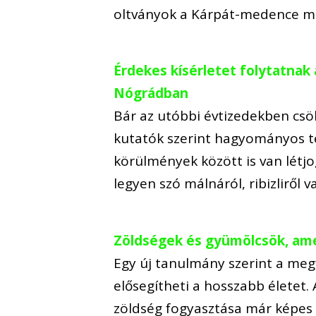
oltványok a Kárpát-medence m
Érdekes kísérletet folytatna
Nógrádban
Bár az utóbbi évtizedekben cs
kutatók szerint hagyományos t
körülmények között is van létj
legyen szó málnáról, ribizliről 
Zöldségek és gyümölcsök, ame
Egy új tanulmány szerint a meg
elősegítheti a hosszabb életet.
zöldség fogyasztása már képes 