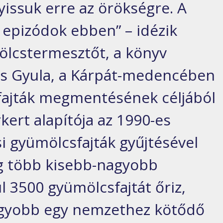
issuk erre az örökségre. A
epizódok ebben” – idézik
ölcstermesztőt, a könyv
cs Gyula, a Kárpát-medencében
ajták megmentésének céljából
ert alapítója az 1990-es
i gyümölcsfajták gyűjtésével
leg több kisebb-nagyobb
l 3500 gyümölcsfajtát őriz,
agyobb egy nemzethez kötődő