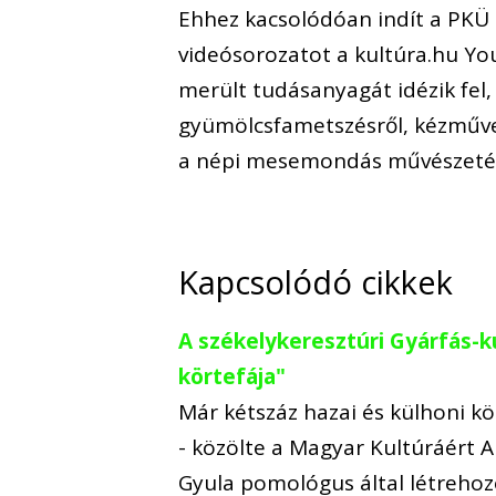
Ehhez kacsolódóan indít a PKÜ 
videósorozatot a kultúra.hu Yo
merült tudásanyagát idézik fel,
gyümölcsfametszésről, kézműve
a népi mesemondás művészetéh
Kapcsolódó cikkek
A székelykeresztúri Gyárfás-kú
körtefája"
Már kétszáz hazai és külhoni k
- közölte a Magyar Kultúráért A
Gyula pomológus által létrehoz