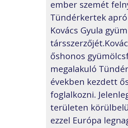
ember szemét felny
Tündérkertek apró 
Kovács Gyula gyüm
társszerzőjét.Ková
őshonos gyümölcsf
megalakuló Tündérk
években kezdett ős
foglalkozni. Jelen
területen körülbelü
ezzel Európa legn