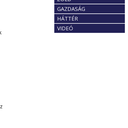
l
GAZDASÁG
HÁTTÉR
VIDEÓ
k
z