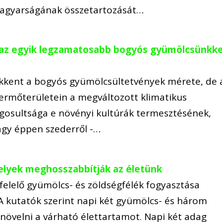
agyarságának összetartozását…
k az egyik legzamatosabb bogyós gyümölcsünkke
ökkent a bogyós gyümölcsültetvények mérete, de 
ermőterületein a megváltozott klimatikus
ogosultsága e növényi kultúrák termesztésének,
vagy éppen szederről -…
lyek meghosszabbítják az életünk
felelő gyümölcs- és zöldségfélék fogyasztása
 A kutatók szerint napi két gyümölcs- és három
növelni a várható élettartamot. Napi két adag