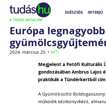
Kilépés
a
EGÉSZSÉG
INTERJÚ
tartalomba
A TUDÁS HATALOM
Európa legnagyobb
gyümölcsgyűjtemén
2024. március 25.
•
MTI
Megjelent a Petőfi Kulturális
gondozásában Ambrus Lajos és
praktikák a Tündérkertből cím
A Gyümölcsoltó Boldogasszony 
működik kézikönyvként, almana