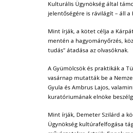
Kulturális Ügynökség által t
jelentőségére is rávilágít – ál
Mint írják, a kötet célja a Ká
mentén a hagyományőrzés, közö
tudás” átadása az olvasóknak.
A Gyümölcsök és praktikák a Tü
vasárnap mutatták be a Nemzeti
Gyula és Ambrus Lajos, valamin
kuratóriumának elnöke beszélg
Mint írják, Demeter Szilárd a k
Ügynökség kultúrafelfogása tág