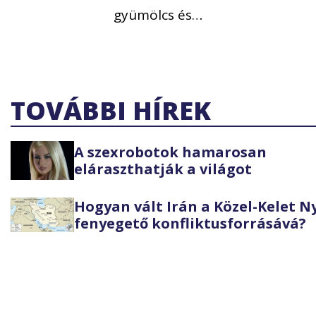
gyümölcs és…
TOVÁBBI HÍREK
A szexrobotok hamarosan
eláraszthatják a világot
Hogyan vált Irán a Közel-Kelet 
fenyegető konfliktusforrásává?