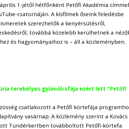
április 1-jétől hétfőnként Petőfi Akadémia címme
uTube-csatornáján. A kisfilmek őseink feledésbe
 ismeretek szerezhetők a kenyérsütésről,
skedésről, továbbá közelebb kerülhetnek a néző
ez és hagyományaihoz is – áll a közleményben.
ria terebélyes gyümölcsfája ezért lett "Petőfi
özösség csatlakozott a Petőfi körtefája programho
lapítvány vasárnap. A közlemény szerint a Kovács
ott Tündérkertben továbboltott Petőfi-körtefa