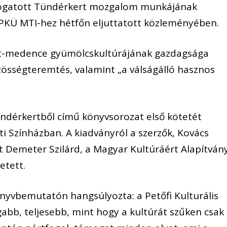
ámogatott Tündérkert mozgalom munkájának
l a PKÜ MTI-hez hétfőn eljuttatott közleményében.
rpát-medence gyümölcskultúrájának gazdagsága
sségteremtés, valamint „a válságálló hasznos
ndérkertből című könyvsorozat első kötetét
 Színházban. A kiadványról a szerzők, Kovács
t Demeter Szilárd, a Magyar Kultúráért Alapítván
etett.
önyvbemutatón hangsúlyozta: a Petőfi Kulturális
abb, teljesebb, mint hogy a kultúrát szűken csak