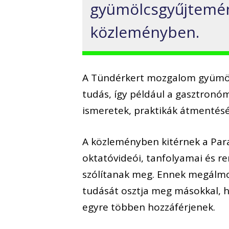
gyümölcsgyűjtemény
közleményben.
A Tündérkert mozgalom gyümöl
tudás, így például a gasztronó
ismeretek, praktikák átmentés
A közleményben kitérnek a Par
oktatóvideói, tanfolyamai és 
szólítanak meg. Ennek megálmod
tudását osztja meg másokkal, 
egyre többen hozzáférjenek.