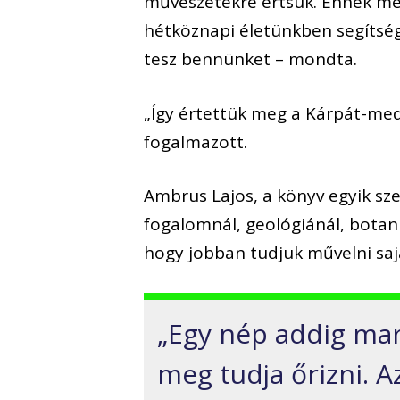
művészetekre értsük. Ennek me
hétköznapi életünkben segítsé
tesz bennünket – mondta.
„Így értettük meg a Kárpát-med
fogalmazott.
Ambrus Lajos, a könyv egyik szer
fogalomnál, geológiánál, botani
hogy jobban tudjuk művelni saj
„Egy nép addig mar
meg tudja őrizni. A