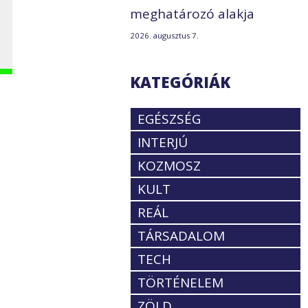
meghatározó alakja
2026. augusztus 7.
KATEGÓRIÁK
EGÉSZSÉG
INTERJÚ
KOZMOSZ
KULT
REÁL
TÁRSADALOM
TECH
TÖRTÉNELEM
ZÖLD