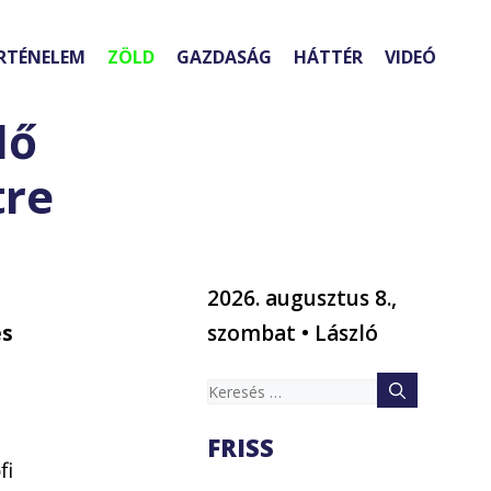
RTÉNELEM
ZÖLD
GAZDASÁG
HÁTTÉR
VIDEÓ
dő
tre
2026. augusztus 8.,
s
szombat • László
Keresés:
FRISS
fi