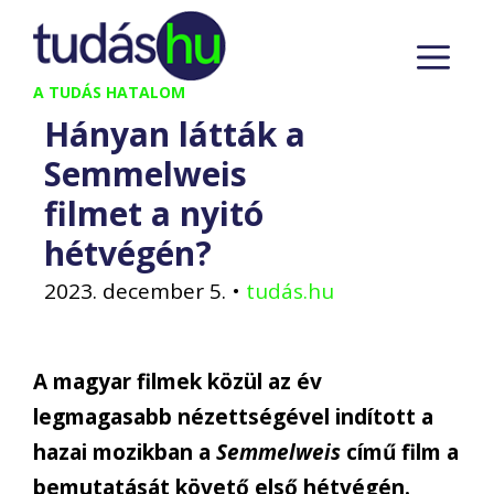
Kilépés
M
a
tartalomba
A TUDÁS HATALOM
Hányan látták a
Semmelweis
filmet a nyitó
hétvégén?
2023. december 5.
•
tudás.hu
A magyar filmek közül az év
legmagasabb nézettségével indított a
hazai mozikban a
Semmelweis
című film a
bemutatását követő első hétvégén.