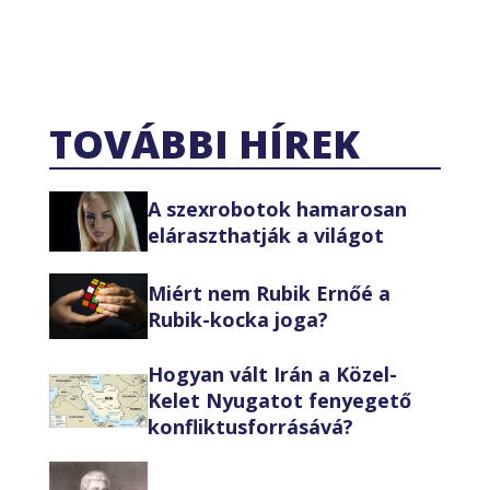
TOVÁBBI HÍREK
A szexrobotok hamarosan
eláraszthatják a világot
Miért nem Rubik Ernőé a
Rubik-kocka joga?
Hogyan vált Irán a Közel-
Kelet Nyugatot fenyegető
konfliktusforrásává?