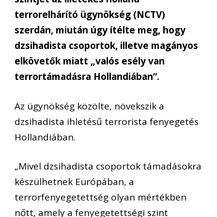
terrorelhárító ügynökség (NCTV)
szerdán, miután úgy ítélte meg, hogy
dzsihadista csoportok, illetve magányos
elkövetők miatt „valós esély van
terrortámadásra Hollandiában”.
Az ügynökség közölte, növekszik a
dzsihadista ihletésű terrorista fenyegetés
Hollandiában.
„Mivel dzsihadista csoportok támadásokra
készülhetnek Európában, a
terrorfenyegetettség olyan mértékben
nőtt, amely a fenyegetettségi szint