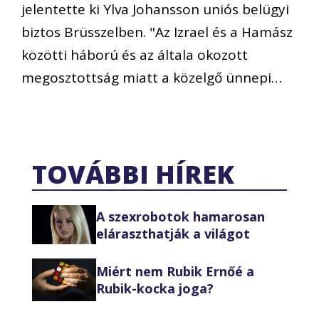
jelentette ki Ylva Johansson uniós belügyi
biztos Brüsszelben. "Az Izrael és a Hamász
közötti háború és az általa okozott
megosztottság miatt a közelgő ünnepi…
TOVÁBBI HÍREK
A szexrobotok hamarosan
eláraszthatják a világot
Miért nem Rubik Ernőé a
Rubik-kocka joga?