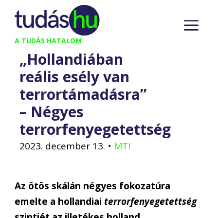
Kilépés
M
a
tartalomba
A TUDÁS HATALOM
„Hollandiában
reális esély van
terrortámadásra”
– Négyes
terrorfenyegetettség
2023. december 13.
•
MTI
Az ötös skálán négyes fokozatúra
emelte a hollandiai
terrorfenyegetettség
szintjét az illetékes holland