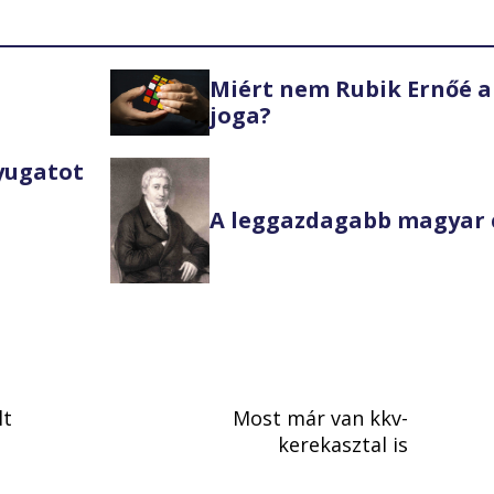
Miért nem Rubik Ernőé a
joga?
Nyugatot
A leggazdagabb magyar 
lt
Most már van kkv-
kerekasztal is