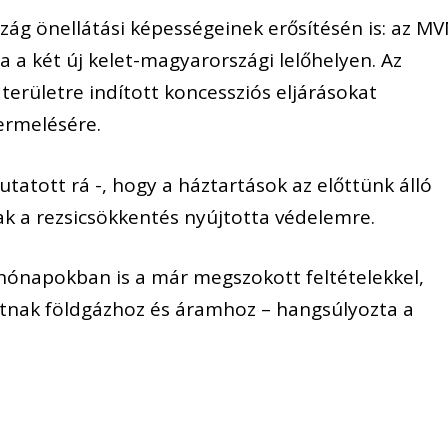
ág önellátási képességeinek erősítésén is: az M
a a két új kelet-magyarországi lelőhelyen. Az
területre indított koncessziós eljárásokat
ermelésére.
atott rá -, hogy a háztartások az előttünk álló
ak a rezsicsökkentés nyújtotta védelemre.
hónapokban is a már megszokott feltételekkel,
utnak földgázhoz és áramhoz – hangsúlyozta a