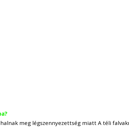
ba?
alnak meg légszennyezettség miatt A téli falvak