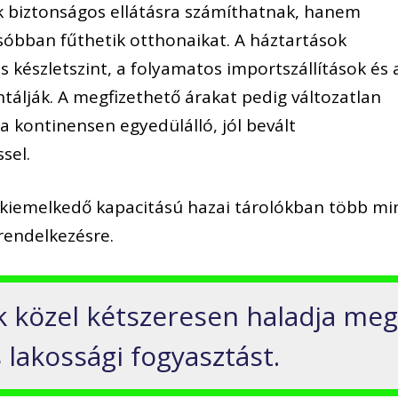
k biztonságos ellátásra számíthatnak, hanem
sóbban fűthetik otthonaikat. A háztartások
s készletszint, a folyamatos importszállítások és 
ntálják. A megfizethető árakat pedig változatlan
a kontinensen egyedülálló, jól bevált
sel.
a kiemelkedő kapacitású hazai tárolókban több mi
 rendelkezésre.
ék közel kétszeresen haladja me
s lakossági fogyasztást.