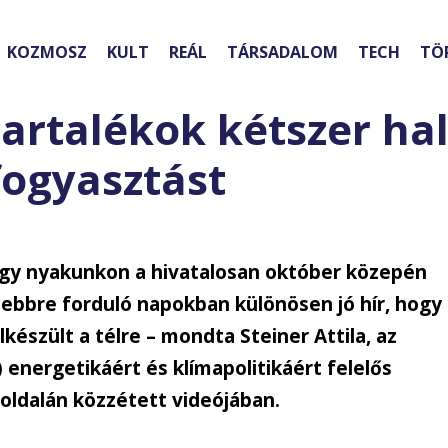
KOZMOSZ
KULT
REÁL
TÁRSADALOM
TECH
TÖ
ztartalékok kétszer ha
fogyasztást
hogy nyakunkon a hivatalosan október közepén
sebbre forduló napokban különösen jó hír, hogy
észült a télre – mondta Steiner Attila, az
 energetikáért és klímapolitikáért felelős
-oldalán közzétett videójában.