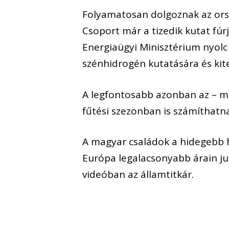
Folyamatosan dolgoznak az orsz
Csoport már a tizedik kutat fúrj
Energiaügyi Minisztérium nyolc 
szénhidrogén kutatására és kit
A legfontosabb azonban az – mut
fűtési szezonban is számíthatn
A magyar családok a hidegebb 
Európa legalacsonyabb árain j
videóban az államtitkár.