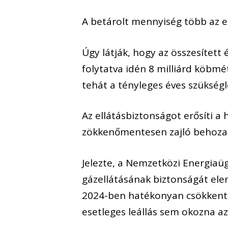
A betárolt mennyiség több az el
Úgy látják, hogy az összesített
folytatva idén 8 milliárd köbm
tehát a tényleges éves szükség
Az ellátásbiztonságot erősíti 
zökkenőmentesen zajló behozata
Jelezte, a Nemzetközi Energiaü
gázellátásának biztonságát ele
2024-ben hatékonyan csökkentet
esetleges leállás sem okozna az