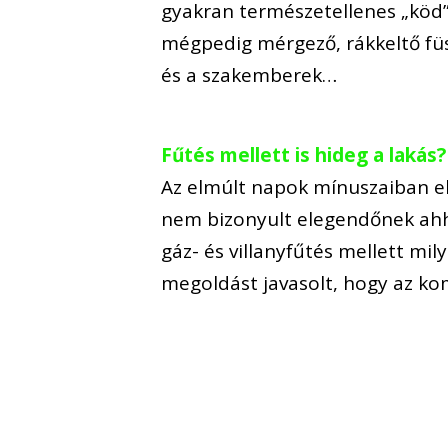
gyakran természetellenes „köd” 
mégpedig mérgező, rákkeltő füst
és a szakemberek…
Fűtés mellett is hideg a lakás?
Az elmúlt napok mínuszaiban el
nem bizonyult elegendőnek ahh
gáz- és villanyfűtés mellett mil
megoldást javasolt, hogy az k