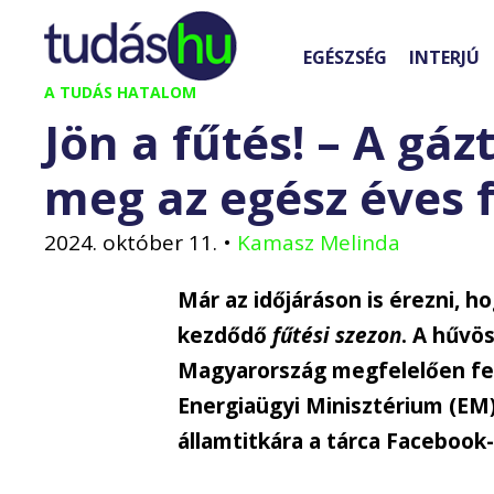
Kilépés
a
EGÉSZSÉG
INTERJÚ
tartalomba
A TUDÁS HATALOM
Jön a fűtés! – A gá
meg az egész éves 
2024. október 11.
•
Kamasz Melinda
Már az időjáráson is érezni, 
kezdődő
fűtési szezon
. A hűvö
Magyarország megfelelően felk
Energiaügyi Minisztérium (EM)
államtitkára a tárca Facebook