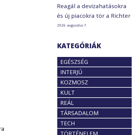
Reagál a devizahatásokra
és új piacokra tör a Richter
2026. augusztus 7.
KATEGÓRIÁK
EGÉSZSÉG
INTERJÚ
KOZMOSZ
KULT
REÁL
TÁRSADALOM
TECH
ra
TÖRTÉNELEM