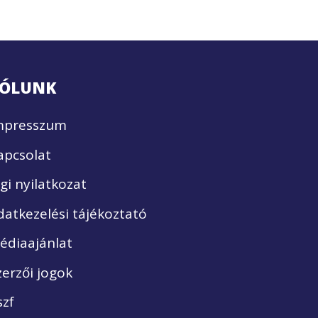
ÓLUNK
mpresszum
apcsolat
ogi nyilatkozat
datkezelési tájékoztató
édiaajánlat
zerzői jogok
szf