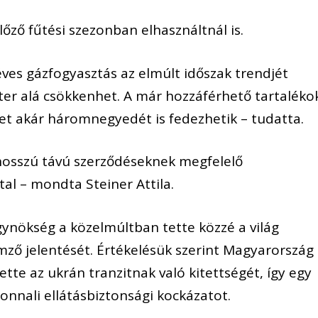
őző fűtési szezonban elhasználtnál is.
 éves gázfogyasztás az elmúlt időszak trendjét
éter alá csökkenhet. A már hozzáférhető tartaléko
let akár háromnegyedét is fedezhetik – tudatta.
a hosszú távú szerződéseknek megfelelő
l – mondta Steiner Attila.
gynökség a közelmúltban tette közzé a világ
mző jelentését. Értékelésük szerint Magyarország
te az ukrán tranzitnak való kitettségét, így egy
onnali ellátásbiztonsági kockázatot.