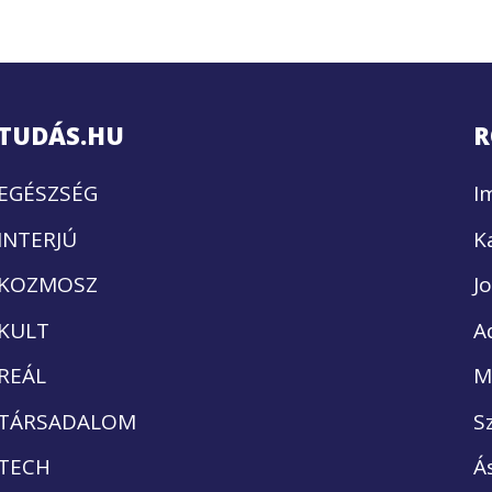
TUDÁS.HU
R
EGÉSZSÉG
I
INTERJÚ
K
KOZMOSZ
J
KULT
A
REÁL
M
TÁRSADALOM
S
TECH
Á