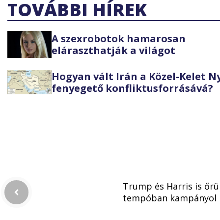
TOVÁBBI HÍREK
A szexrobotok hamarosan
eláraszthatják a világot
Hogyan vált Irán a Közel-Kelet 
fenyegető konfliktusforrásává?
Trump és Harris is őrü
tempóban kampányol