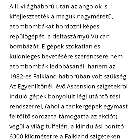
A II. világháború után az angolok is
kifejlesztették a maguk nagyméretű,
atombombákat hordozni képes
repülőgépét, a deltaszárnyú Vulcan
bombázót. E gépek szokatlan és
különleges bevetésére szerencsére nem
atombombák ledobásánál, hanem az
1982-es Falkland háborúban volt szükség.
Az Egyenlítőnél lévő Ascension szigetekről
induló gépek bonyolult légi utántöltési
rendszerrel, (ahol a tankergépek egymást
feltöltő sorozata támogatta az akciót)
végül a világ túlfelén, a kiindulási ponttól
6300 kilométerre a Falkland szigeteken