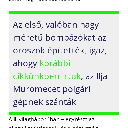
Az első, valóban nagy
méretű bombázókat az
oroszok építették, igaz,
ahogy
korábbi
cikkünkben írtuk
, az Ilja
Muromecet polgári
gépnek szánták.
A II. világháborúban – egyrészt az