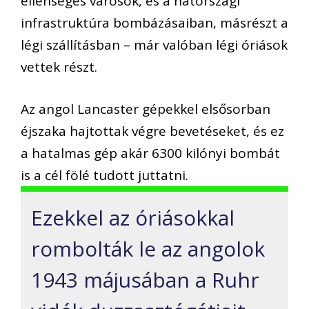
ellenséges városok, és a hátországi
infrastruktúra bombázásaiban, másrészt a
légi szállításban – már valóban légi óriások
vettek részt.
Az angol Lancaster gépekkel elsősorban
éjszaka hajtottak végre bevetéseket, és ez
a hatalmas gép akár 6300 kilónyi bombát
is a cél fölé tudott juttatni.
Ezekkel az óriásokkal
rombolták le az angolok
1943 májusában a Ruhr