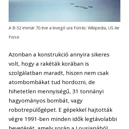
A B-52 immár 70 éve a levegő ura Forrás: Wikipedia, US Air
Force
Azonban a konstrukció annyira sikeres
volt, hogy a rakéták korában is
szolgálatban maradt, hiszen nem csak
atombombákat tud hordozni, de
hihetetlen mennyiségű, 31 tonnányi
hagyományos bombát, vagy
robotrepülőgépet. E gépekkel hajtották
végre 1991-ben minden idők legtávolabbi
bevetését, amely során a Lousianából