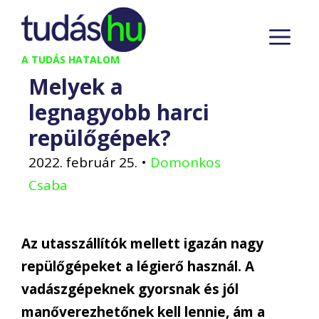
Kilépés
M
a
tartalomba
A TUDÁS HATALOM
Melyek a
legnagyobb harci
repülőgépek?
2022. február 25.
•
Domonkos
Csaba
Az utasszállítók mellett igazán nagy
repülőgépeket a légierő használ. A
vadászgépeknek gyorsnak és jól
manőverezhetőnek kell lennie, ám a