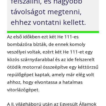
felszállni, és nagyobb
távolságot megtenni,
ehhez vontatni kellett.
Az első időkben ezt két He 111-es
bombázóra bízták, de ennek komoly
veszélyei voltak, ezért két He 111-et egy
közös szárnydarabbal és az ide felszerelt
ötödik motorral összeépítve egy kéttörzsű
repülőgépet kaptak, amely már elég volt
ahhoz, hogy elvontassa a hatalmas
vitorlázógépet.
A II. világháború után az Egyesült Államok