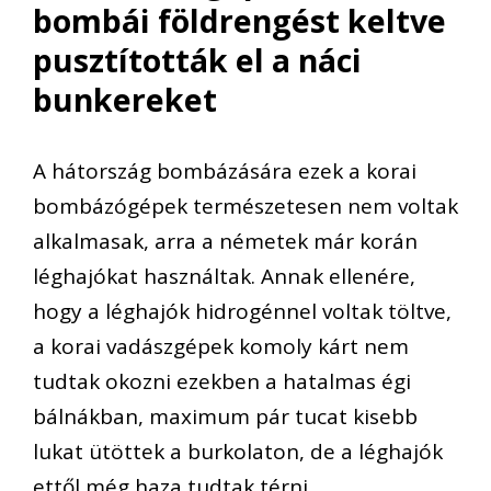
bombái földrengést keltve
pusztították el a náci
bunkereket
A hátország bombázására ezek a korai
bombázógépek természetesen nem voltak
alkalmasak, arra a németek már korán
léghajókat használtak. Annak ellenére,
hogy a léghajók hidrogénnel voltak töltve,
a korai vadászgépek komoly kárt nem
tudtak okozni ezekben a hatalmas égi
bálnákban, maximum pár tucat kisebb
lukat ütöttek a burkolaton, de a léghajók
ettől még haza tudtak térni.