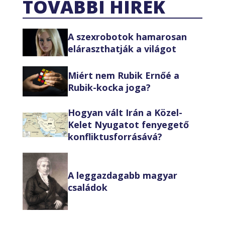
TOVÁBBI HÍREK
A szexrobotok hamarosan
eláraszthatják a világot
Miért nem Rubik Ernőé a
Rubik-kocka joga?
Hogyan vált Irán a Közel-
Kelet Nyugatot fenyegető
konfliktusforrásává?
A leggazdagabb magyar
családok