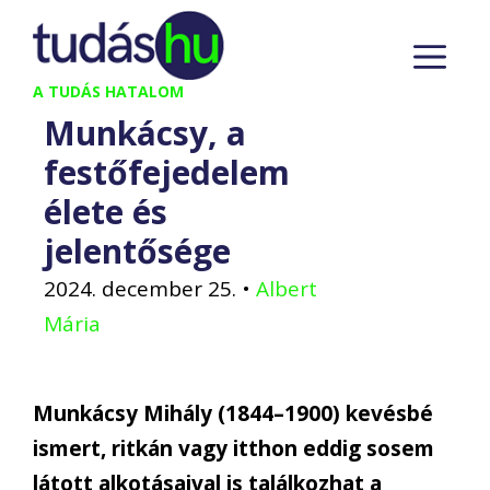
Kilépés
M
a
tartalomba
A TUDÁS HATALOM
Munkácsy, a
festőfejedelem
élete és
jelentősége
2024. december 25.
•
Albert
Mária
Munkácsy Mihály (1844–1900) kevésbé
ismert, ritkán vagy itthon eddig sosem
látott alkotásaival is találkozhat a