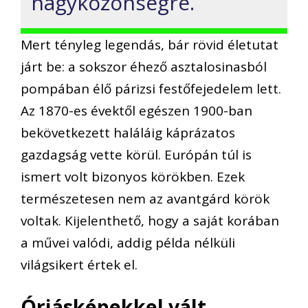
nagyközönségre.
Mert tényleg legendás, bár rövid életutat
járt be: a sokszor éhező asztalosinasból
pompában élő párizsi festőfejedelem lett.
Az 1870-es évektől egészen 1900-ban
bekövetkezett haláláig káprázatos
gazdagság vette körül. Európán túl is
ismert volt bizonyos körökben. Ezek
természetesen nem az avantgárd körök
voltak. Kijelenthető, hogy a saját korában
a művei valódi, addig példa nélküli
világsikert értek el.
Óriásképekkel vált