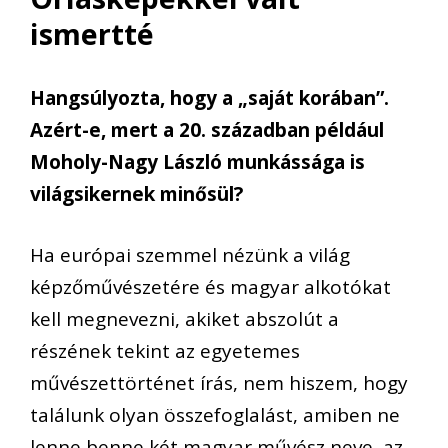
ismertté
Hangsúlyozta, hogy a „saját korában”.
Azért-e, mert a 20. században például
Moholy-Nagy László munkássága is
világsikernek minősül?
Ha európai szemmel nézünk a világ
képzőművészetére és magyar alkotókat
kell megnevezni, akiket abszolút a
részének tekint az egyetemes
művészettörténet írás, nem hiszem, hogy
találunk olyan összefoglalást, amiben ne
lenne benne két magyar művész neve, az