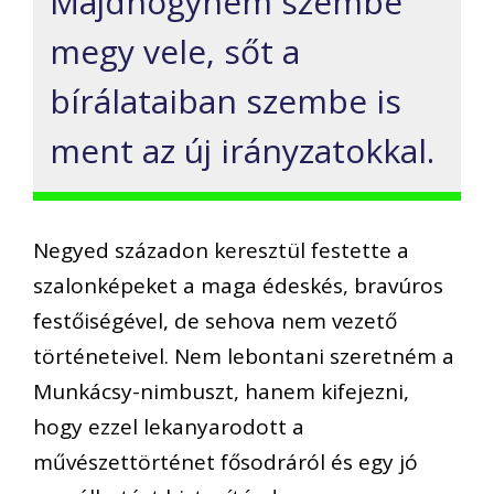
Majdhogynem szembe
megy vele, sőt a
bírálataiban szembe is
ment az új irányzatokkal.
Negyed századon keresztül festette a
szalonképeket a maga édeskés, bravúros
festőiségével, de sehova nem vezető
történeteivel. Nem lebontani szeretném a
Munkácsy-nimbuszt, hanem kifejezni,
hogy ezzel lekanyarodott a
művészettörténet fősodráról és egy jó