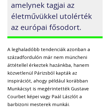
amelynek tagjai az
életművükkel utolérték
az európai fősodort.
A leghaladóbb tendenciák azonban a
századfordulón már nem müncheni
áttétellel érkeztek hazánkba, hanem
közvetlenül Párizsból kapták az
inspirációt, ahogy például korábban
Munkácsyt is megérintették Gustave
Courbet képei vagy Paál Lászlót a
barbizoni mesterek munkái.