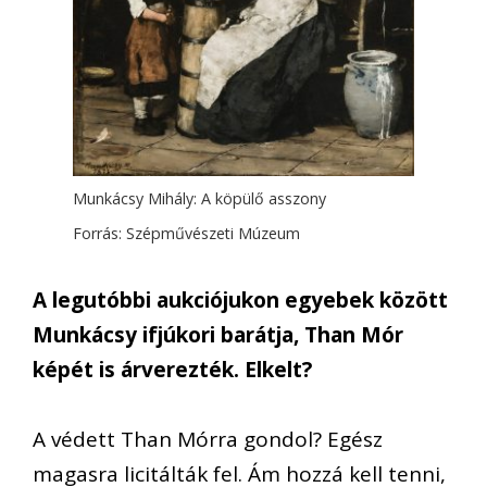
Munkácsy Mihály: A köpülő asszony
Forrás: Szépművészeti Múzeum
A legutóbbi aukciójukon egyebek között
Munkácsy ifjúkori barátja, Than Mór
képét is árverezték. Elkelt?
A védett Than Mórra gondol? Egész
magasra licitálták fel. Ám hozzá kell tenni,