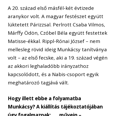
A 20. század első másfél-két évtizede
aranykor volt. A magyar festészet együtt
lüktetett Párizzsal. Perlrott Csaba Vilmos,
Márffy Ödön, Czóbel Béla együtt festettek
Matisse-ékkal. Rippl-Rónai József – nem
mellesleg rövid ideig Munkácsy tanítványa
volt – az első fecske, aki a 19. század végén
az akkori leghaladóbb irányzathoz
kapcsolódott, és a Nabis-csoport egyik
meghatározó tagjává vált.
Hogy illett ebbe a folyamatba
Munkácsy? A kiállítás tájékoztatójában
úgy fogalmaznak: „…művein –