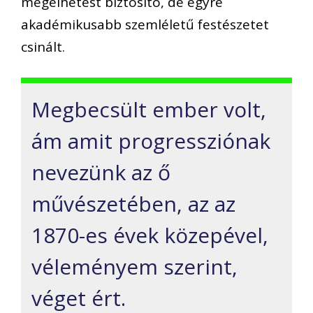
megélhetést biztosító, de egyre
akadémikusabb szemléletű festészetet
csinált.
Megbecsült ember volt,
ám amit progressziónak
nevezünk az ő
művészetében, az az
1870-es évek közepével,
véleményem szerint,
véget ért.