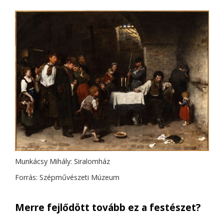
Munkácsy Mihály: Siralomház
Forrás: Szépművészeti Múzeum
Merre fejlődött tovább ez a festészet?