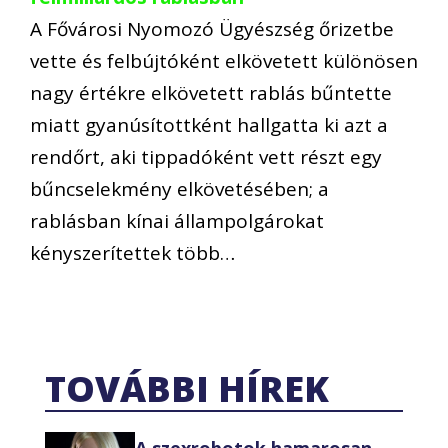
A Fővárosi Nyomozó Ügyészség őrizetbe
vette és felbújtóként elkövetett különösen
nagy értékre elkövetett rablás bűntette
miatt gyanúsítottként hallgatta ki azt a
rendőrt, aki tippadóként vett részt egy
bűncselekmény elkövetésében; a
rablásban kínai állampolgárokat
kényszerítettek több…
TOVÁBBI HÍREK
A szexrobotok hamarosan