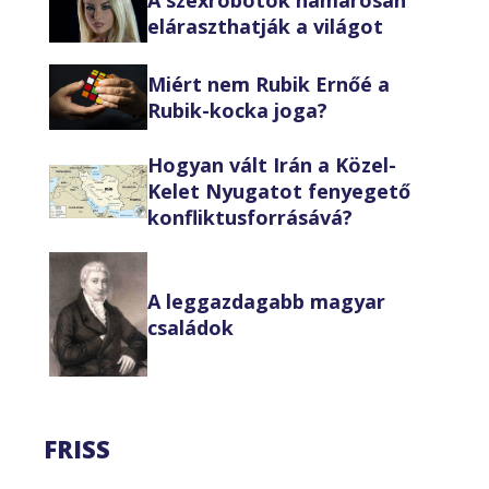
eláraszthatják a világot
Miért nem Rubik Ernőé a
Rubik-kocka joga?
Hogyan vált Irán a Közel-
Kelet Nyugatot fenyegető
konfliktusforrásává?
A leggazdagabb magyar
családok
FRISS