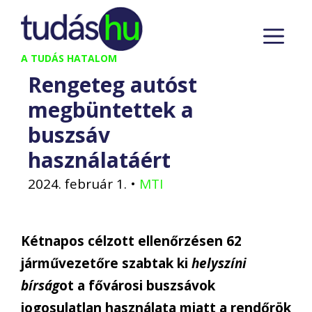
Kilépés
M
a
tartalomba
A TUDÁS HATALOM
Rengeteg autóst
megbüntettek a
buszsáv
használatáért
2024. február 1.
•
MTI
Kétnapos célzott ellenőrzésen 62
járművezetőre szabtak ki
helyszíni
bírság
ot a fővárosi buszsávok
jogosulatlan használata miatt a rendőrök