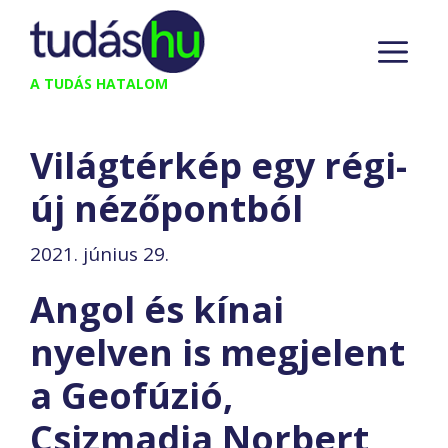
Kilépés
M
a
tartalomba
A TUDÁS HATALOM
Világtérkép egy régi-
új nézőpontból
2021. június 29.
Angol és kínai
nyelven is megjelent
a Geofúzió,
Csizmadia Norbert