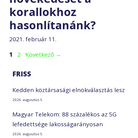
korallokhoz
hasonlítanánk?
2021. február 11.
Oldal
Oldal
1
2
Következő
→
FRISS
Kedden köztársasági elnökválasztás lesz
2026. augusztus 5.
Magyar Telekom: 88 százalékos az 5G
lefedettsége lakosságarányosan
2026. augusztus 5.