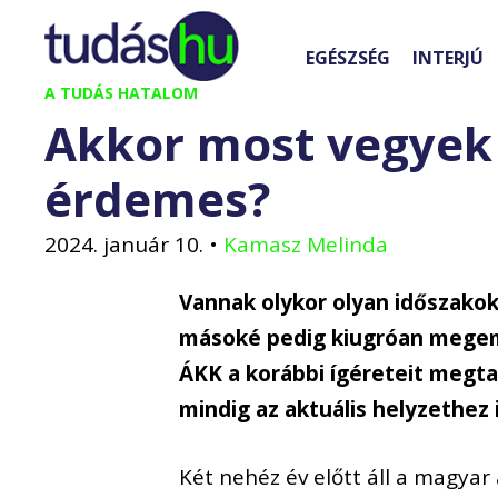
Kilépés
a
EGÉSZSÉG
INTERJÚ
tartalomba
A TUDÁS HATALOM
Akkor most vegyek
érdemes?
2024. január 10.
•
Kamasz Melinda
Vannak olykor olyan időszako
másoké pedig kiugróan megeme
ÁKK a korábbi ígéreteit megta
mindig az aktuális helyzethez 
Két nehéz év
előtt áll a magyar