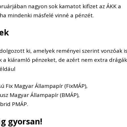
bruárjában nagyon sok kamatot kifizet az ÁKK a
 ha mindenki másfelé vinné
a pénzét.
kek
dolgozott ki, amelyek reményei szerint vonzóak i
k a kiáramló pénzeket, de azért nem extra drágá
éldául
ú Fix Magyar Állampapír (
FixMÁP
)
,
usz Magyar Állampapír (BMÁP)
,
ibrid PMÁP.
ig gyorsan!