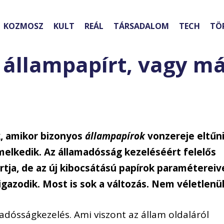
KOZMOSZ
KULT
REÁL
TÁRSADALOM
TECH
TÖ
 állampapírt, vagy m
k, amikor bizonyos
állampapírok
vonzereje eltűni
lkedik. Az államadósság kezeléséért felelős
rtja, de az új kibocsátású papírok paramétereiv
igazodik. Most is sok a változás. Nem véletlenül
 adósságkezelés. Ami
viszont az állam oldaláról