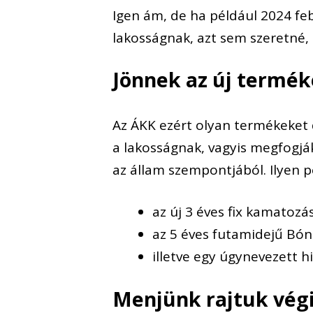
Igen ám, de ha például 2024 fe
lak
osságnak, azt sem szeretné,
Jönnek az új termé
Az ÁKK ezért olyan termékeket 
a lakosságnak, vagyis megfogjá
az állam szempontjából.
Ilyen
p
az
új 3 éves
fix kamatozás
az
5 éves
futa
midejű Bón
illetve
egy úgynevezett h
Menjünk rajtuk vég