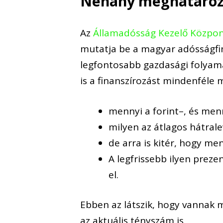
Néhány meghatároz
Az
Államadósság Kezelő Közpo
mutatja be a magyar
adósságfin
legfontosabb gazdasági folyamat
is a finanszírozást mindenféle 
mennyi a forint
–
, és men
milyen az átlagos hátral
de arra is kit
ér, hogy men
A legfrissebb ilyen preze
el.
Ebben az látszik, hogy vannak m
az aktuális tényszám is.