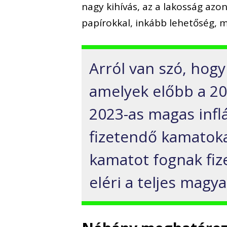
nagy kihívás
, az a lakosság azo
papírokkal
, inkább lehetőség, 
Arról van szó, hogy
amelyek előbb a 20
2023-as magas infl
fizetendő kamato
k
kamatot fognak fize
eléri
a teljes magy