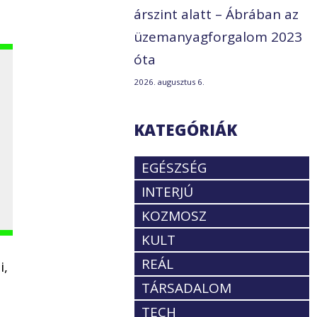
árszint alatt – Ábrában az
üzemanyagforgalom 2023
óta
2026. augusztus 6.
KATEGÓRIÁK
EGÉSZSÉG
INTERJÚ
KOZMOSZ
KULT
REÁL
i,
TÁRSADALOM
TECH