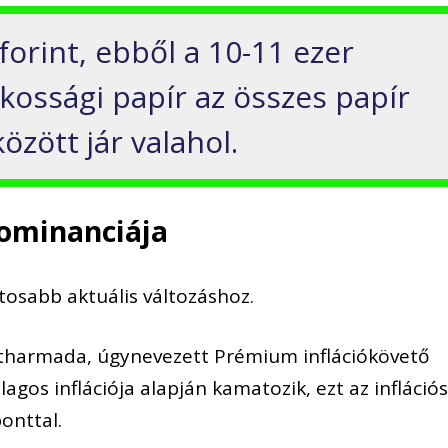
forint,
ebből a
10
-11
ezer
lakossági papír az összes papír
zött jár valahol.
dominanciája
ntosabb aktuális változáshoz.
étharmada, úgynevezett Prémium inflációkövető
agos inflációja alapján kamatozik, ezt az infláció
onttal.