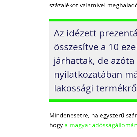
százalékot valamivel meghalad
Az idézett prezent
összesítve a 10
eze
járhattak, de azóta
nyilatkozatában m
lakossági
termék
rő
Mindenesetre, h
a egyszerű szá
hogy
a magyar adósságállomá