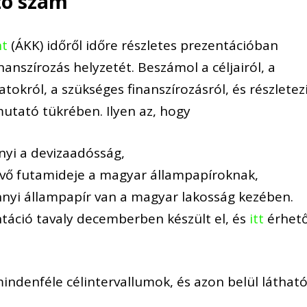
ó szám
nt
(ÁKK)
időről időre részletes prezentációban
anszírozás helyzetét. B
eszámol a
céljairól, a
okról, a szükséges finanszírozásról, és részletez
mutató tükrében. Ilyen az, hogy
nyi a devizaadósság,
evő futamideje a magyar állampapíroknak,
nyi állampapír van a magyar lakosság kezében.
ntáció tavaly decemberben készült el, és
itt
érhet
indenféle célintervallumok, és azon belül láthat