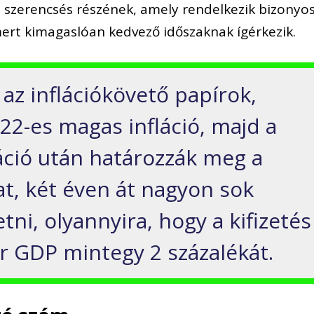
n szerencsés részének, amely rendelkezik bizonyo
mert kimagaslóan kedvező időszaknak ígérkezik
.
 az inflációkövető papírok,
22-es magas infláció, majd a
áció után határozzák meg a
a
t, két éven át
nagyon sok
tni, olyannyira, hogy a kifizetés
ar GDP mintegy 2 százalékát.