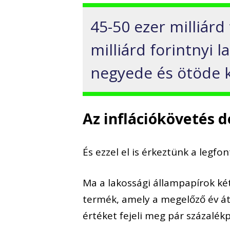
45-
50
ezer milliárd
milliárd forintnyi 
negyede és ötöde kö
Az inflációkövetés 
És ezzel el is érkeztünk a legfo
Ma a lakossági állampapírok k
termék, amely a megelőző év átl
értéket fejeli meg pár százalékp