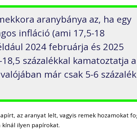
y mekkora aranybánya
az, ha egy
agos infláció (ami 17,5-18
ldául 2024 februárja és 2025
-18,5 százalékkal kamatoztatja
a
valójában már csak 5-6 százalék
papírt, az
aranyat lelt, vagyis
remek hozamokat fo
kínál ilyen papírokat.