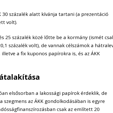
 30 sz
ázalék alatt kívánja tartani (a prezentáció
tt volt
).
és 25 százalék közé lőtte be a kormány (
ismét csa
20,1 százalék
volt
), de vannak célszámok a hátrale
illetve a fix kuponos papírokra is, és az ÁKK
 átalakítása
lóan
elsősorban a lakossági papírok érdeklik, de
 a szegmens az ÁKK gondolkodásában is egyre
 adósságfinanszírozásban csak
az említett
20