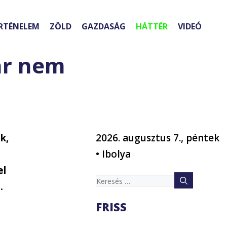
RTÉNELEM
ZÖLD
GAZDASÁG
HÁTTÉR
VIDEÓ
ár nem
k,
2026. augusztus 7., péntek
• Ibolya
el
Keresés:
.
FRISS