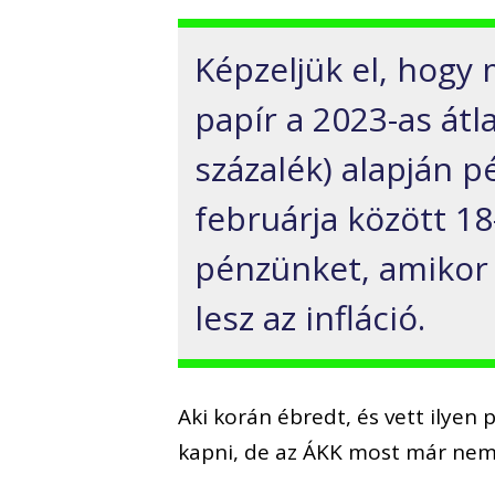
Képzeljük el, hog
papír
a 2023-as átl
százalék)
alapján
pé
februárja között
18
pénzünket, amikor 
lesz az infláció.
Aki korán ébredt, és vett ilyen 
kapni, de az ÁKK most már nem 