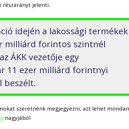
ó részarányt
jelent
i.
áció idején a lakossági termékek
r milliárd
forintos szintnél
 az ÁKK vezetője egy
ár 11 ezer
milliárd forintnyi
l beszélt
.
mokat szeretnénk megjegyezni, azt lehet mondan
ny
nagyjából