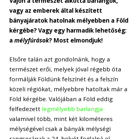
Vajon a természet alkotta barlangok,
vagy az emberek által készített
bányajáratok hatolnak mélyebben a Föld
kérgébe? Vagy egy harmadik lehetőség:
a
mélyfúrások
? Most elmondjuk!
Elsőre talán azt gondolnánk, hogy a
természet erői, melyek jóval régebb óta
formálják Földünk felszínét és a felszín
közeli régiókat, mélyebbre hatoltak már a
Föld kérgébe. Valójában a Föld eddig
felfedezett
legmélyebb barlangja
valamivel több, mint két kilométeres
mélységével csak a bányák mélységi
rangsorának a 24. helyét foglalná el.