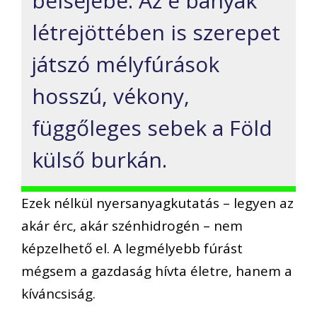
belsejébe. Az e bányák
létrejöttében is szerepet
játszó mélyfúrások
hosszú, vékony,
függőleges sebek a Föld
külső burkán.
Ezek nélkül nyersanyagkutatás – legyen az
akár érc, akár szénhidrogén – nem
képzelhető el. A legmélyebb fúrást
mégsem a gazdaság hívta életre, hanem a
kíváncsiság.