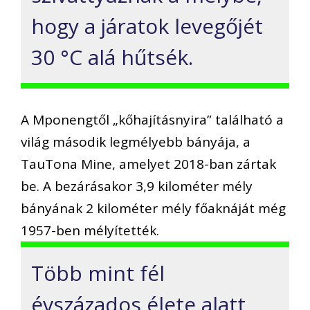
hogy a járatok levegőjét
30 °C alá hűtsék.
A Mponengtől „kőhajításnyira” található a
világ második legmélyebb bányája, a
TauTona Mine, amelyet 2018-ban zártak
be. A bezárásakor 3,9 kilométer mély
bányának 2 kilométer mély főaknáját még
1957-ben mélyítették.
Több mint fél
évszázados élete alatt