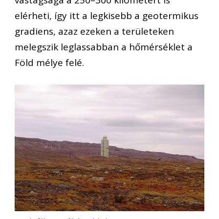
vastagsága a 250–300 kilométert is
elérheti, így itt a legkisebb a geotermikus
gradiens, azaz ezeken a területeken
melegszik leglassabban a hőmérséklet a
Föld mélye felé.