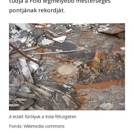
tudja a Föld legmélyebb mesterséges
pontjának rekordját.
A lezárt fúrólyuk a Kola félszigeten
Forrás: Wikimedia commons