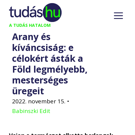
Kilépés
M
a
tartalomba
A TUDÁS HATALOM
Arany és
kíváncsiság: e
célokért ásták a
Föld legmélyebb,
mesterséges
üregeit
2022. november 15.
•
Babinszki Edit