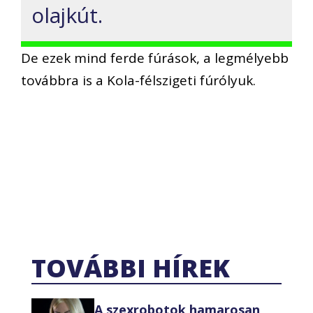
olajkút.
De ezek mind ferde fúrások, a legmélyebb
továbbra is a Kola-félszigeti fúrólyuk.
TOVÁBBI HÍREK
A szexrobotok hamarosan