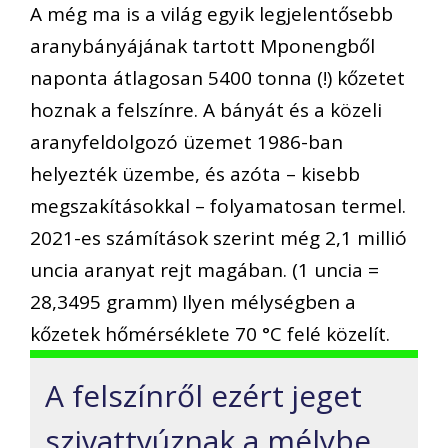
A még ma is a világ egyik legjelentősebb
aranybányájának tartott Mponengből
naponta átlagosan 5400 tonna (!) kőzetet
hoznak a felszínre. A bányát és a közeli
aranyfeldolgozó üzemet 1986-ban
helyezték üzembe, és azóta – kisebb
megszakításokkal – folyamatosan termel.
2021-es számítások szerint még 2,1 millió
uncia aranyat rejt magában. (1 uncia =
28,3495 gramm) Ilyen mélységben a
kőzetek hőmérséklete 70 °C felé közelít.
A felszínről ezért jeget
szivattyúznak a mélybe,