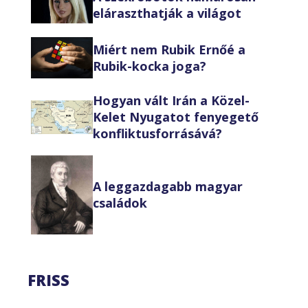
eláraszthatják a világot
Miért nem Rubik Ernőé a
Rubik-kocka joga?
Hogyan vált Irán a Közel-
Kelet Nyugatot fenyegető
konfliktusforrásává?
A leggazdagabb magyar
családok
FRISS