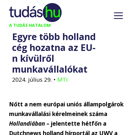
Kilépés
M
a
tartalomba
A TUDÁS HATALOM
Egyre több holland
cég hozatna az EU-
n kívülről
munkavállalókat
2024. július 29.
•
MTI
Nőtt a nem európai uniós állampolgárok
munkavállalási kérelmeinek száma
Hollandiában
– jelentette hétfőn a
Dutchnews holland hírportál az UWV a