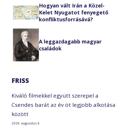
Hogyan vált Irán a Közel-
Kelet Nyugatot fenyegető
konfliktusforrásává?
A leggazdagabb magyar
családok
FRISS
Kiváló filmekkel együtt szerepel a
Csendes barát az év öt legjobb alkotása
között
2026. augusztus 6.