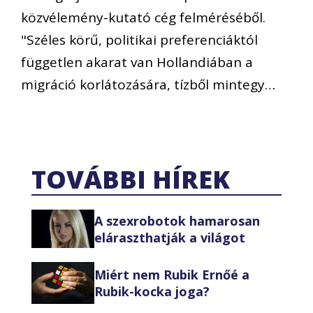
közvélemény-kutató cég felméréséből.
"Széles körű, politikai preferenciáktól
független akarat van Hollandiában a
migráció korlátozására, tízből mintegy…
TOVÁBBI HÍREK
A szexrobotok hamarosan
eláraszthatják a világot
Miért nem Rubik Ernőé a
Rubik-kocka joga?