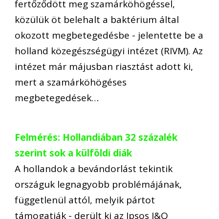
fertőződött meg szamárköhögéssel,
közülük öt belehalt a baktérium által
okozott megbetegedésbe - jelentette be a
holland közegészségügyi intézet (RIVM). Az
intézet már májusban riasztást adott ki,
mert a szamárköhögéses
megbetegedések…
Felmérés: Hollandiában 32 százalék
szerint sok a külföldi diák
A hollandok a bevándorlást tekintik
országuk legnagyobb problémájának,
függetlenül attól, melyik pártot
támogatják - derült ki az Ipsos I&O