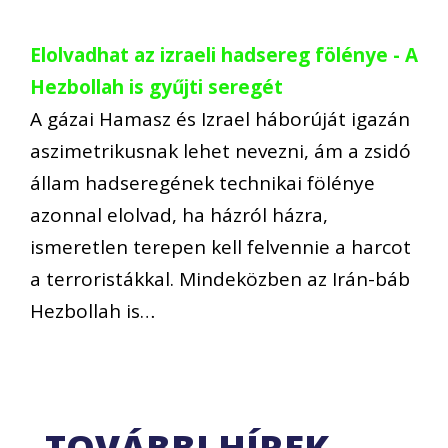
Elolvadhat az izraeli hadsereg fölénye - A
Hezbollah is gyűjti seregét
A gázai Hamasz és Izrael háborúját igazán
aszimetrikusnak lehet nevezni, ám a zsidó
állam hadseregének technikai fölénye
azonnal elolvad, ha házról házra,
ismeretlen terepen kell felvennie a harcot
a terroristákkal. Mindeközben az Irán-báb
Hezbollah is…
TOVÁBBI HÍREK