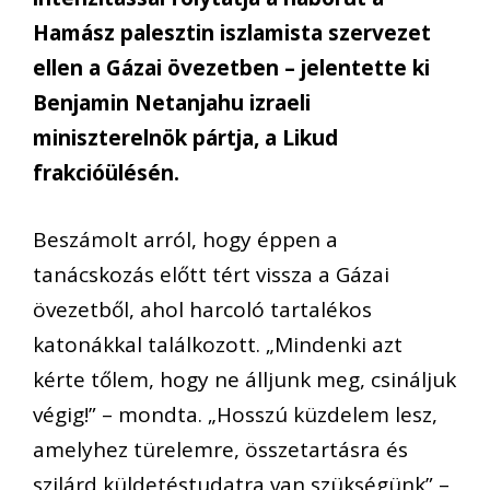
Hamász palesztin iszlamista szervezet
ellen a Gázai övezetben – jelentette ki
Benjamin Netanjahu izraeli
miniszterelnök pártja, a Likud
frakcióülésén.
Beszámolt arról, hogy éppen a
tanácskozás előtt tért vissza a Gázai
övezetből, ahol harcoló tartalékos
katonákkal találkozott. „Mindenki azt
kérte tőlem, hogy ne álljunk meg, csináljuk
végig!” – mondta. „Hosszú küzdelem lesz,
amelyhez türelemre, összetartásra és
szilárd küldetéstudatra van szükségünk” –