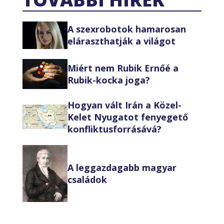
A szexrobotok hamarosan
eláraszthatják a világot
Miért nem Rubik Ernőé a
Rubik-kocka joga?
Hogyan vált Irán a Közel-
Kelet Nyugatot fenyegető
konfliktusforrásává?
A leggazdagabb magyar
családok