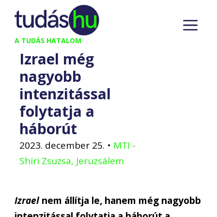
Kilépés
M
a
tartalomba
A TUDÁS HATALOM
Izrael még
nagyobb
intenzitással
folytatja a
háborút
2023. december 25.
•
MTI -
Shiri Zsuzsa, Jeruzsálem
Izrael
nem állítja le, hanem még nagyobb
intenzitással folytatja a háborút a