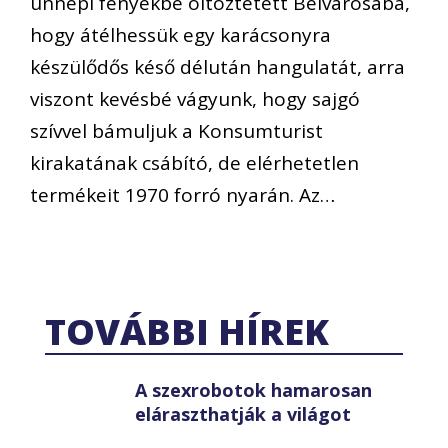
ünnepi fényekbe öltöztetett Belvárosába,
hogy átélhessük egy karácsonyra
készülődős késő délután hangulatát, arra
viszont kevésbé vágyunk, hogy sajgó
szívvel bámuljuk a Konsumturist
kirakatának csábító, de elérhetetlen
termékeit 1970 forró nyarán. Az…
TOVÁBBI HÍREK
A szexrobotok hamarosan
eláraszthatják a világot