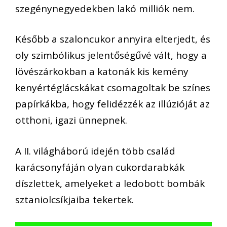
szegény
negyedekben lakó milliók
nem.
Később
a szaloncukor annyira elterjedt
,
és
oly
szimbó
likus jelentőségűvé vált, hogy a
lövészárkokban a katonák kis
kemény
kenyértéglácskákat csomagoltak be
színes
papírkákba, hogy felidézzék az illúzióját
az
otthoni,
igazi ünnepnek.
A II. világháború idején
t
öbb
család
karácsonyfáján
o
lyan
cukordarabkák
d
íszlettek, amelyeket a
ledobott
bombák
sztaniolcsíkjai
ba tekertek.