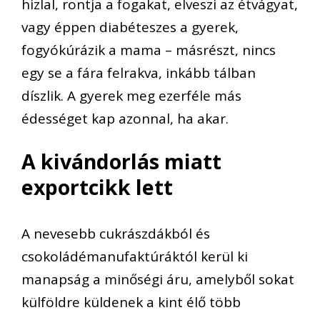
hizlal, rontja a fogakat, elveszi az étvágyat,
vagy
éppen diabéteszes a gyerek
,
fogyókúrázik a mama –
másrészt
,
nincs
egy se a fára felrakva, inkább tálban
díszlik.
A gyerek meg ezerféle más
édességet kap
azonnal,
ha akar.
A kivándorlás miatt
exportcikk lett
A nevesebb cukrászdákból és
csokoládémanufaktúráktól kerül ki
manapság
a minőség
i áru, amelyből
soka
t
külföldre küldenek a kint élő több