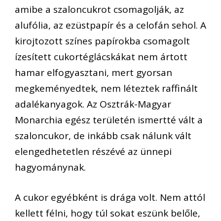
amibe a szaloncukrot
csomagolják, az
alufólia, az ezüstpapír és a celofán sehol
.
A
k
irojtozott színes papírokba csom
agolt
ízesített cukortéglácskákat
nem ártott
hamar elfogyaszta
ni, mert gyorsan
megkeményedtek, nem léteztek raffinált
adalékanyagok.
Az Osz
trák-Magyar
Monarchia egész területén ismertté vált
a
szaloncukor, de
inkább csak nálunk v
ált
elengedhetetlen
részévé az
ünnepi
hagyománynak
.
A cukor
egyébként
is drága volt. Nem attól
kellett félni, hogy túl sokat eszünk belőle,