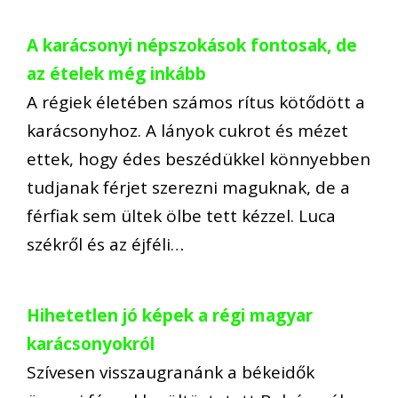
A karácsonyi népszokások fontosak, de
az ételek még inkább
A régiek életében számos rítus kötődött a
karácsonyhoz. A lányok cukrot és mézet
ettek, hogy édes beszédükkel könnyebben
tudjanak férjet szerezni maguknak, de a
férfiak sem ültek ölbe tett kézzel. Luca
székről és az éjféli…
Hihetetlen jó képek a régi magyar
karácsonyokról
Szívesen visszaugranánk a békeidők