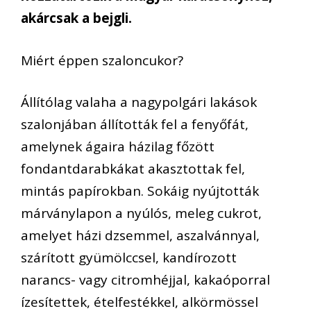
akárcsak a bejgli.
Miért éppen szaloncukor?
Állítólag valaha a nagypolgári lakások
szalonjában állították fel a fenyőfát,
amelynek ágaira házilag főzött
fondantdarabkákat akasztottak fel,
mintás papírokban. Sokáig nyújtották
márványlapon a nyúlós
,
meleg cukrot,
amelyet házi dzsemmel, aszalvánnyal,
szárított gyümölccsel, kandírozott
narancs- vagy citromhéjjal, kakaóporral
ízesítettek, ételfestékkel, alkörmössel