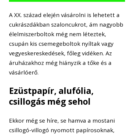
A XX. század elején
vásárolni is lehetett a
cukrászdákban szaloncukrot,
ám
n
agyobb
élelmiszerboltok
még nem létezt
ek,
csupán
kis
csemegeboltok nyí
lt
ak vagy
vegyeskereskedések, főleg vidéken. Az
áruházakhoz még hiányzik a tőke
és a
vásárló
erő.
Ezüstpapír, alufólia
,
csillogás
még sehol
Ekkor m
ég se híre, se hamva
a mosta
ni
csillo
gó-villogó nyomott papírosoknak,