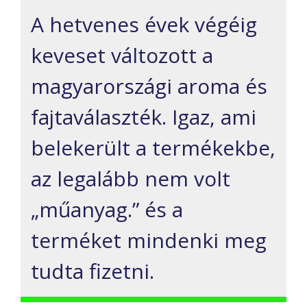
A
hetvenes évek végéig
keveset
változott a
m
agyarországi
aroma és
fajta
vála
szték.
Igaz, ami
belekerült a termékekbe,
az legalább nem volt
„műanyag.”
és a
termék
et
mindenki meg
tudta fizetni.