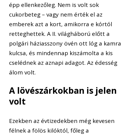
épp ellenkezőleg. Nem is volt sok
cukorbeteg – vagy nem érték el az
emberek azt a kort, amikorra e kórtól
retteghettek. A
II. világháború előtt
a
polgári
háziasszony öv
én ott lóg a kamra
kulcsa,
és
mindennap
ki
szá
molta
a kis
cselédnek
a
z aznapi adag
ot.
Az édesség
álom volt.
A lövészárkokban is jelen
volt
Ezekben az évtizedekben
még
kevesen
fél
nek
a fölös kilóktól,
főleg
a