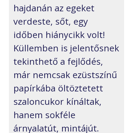
hajdanán az egeket
verdeste
, sőt, egy
időben hiánycikk volt!
Küllem
ben is jelentősnek
tekinthető
a fejlődés,
már nemcsak ezüstszínű
pap
írkába öltöztetett
szaloncukor kínáltak,
hanem sokféle
árnyalatút, mintájút
.