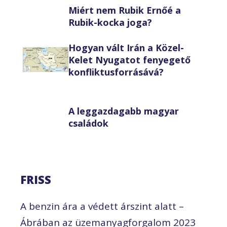
Miért nem Rubik Ernőé a
Rubik-kocka joga?
Hogyan vált Irán a Közel-
Kelet Nyugatot fenyegető
konfliktusforrásává?
A leggazdagabb magyar
családok
FRISS
A benzin ára a védett árszint alatt –
Ábrában az üzemanyagforgalom 2023