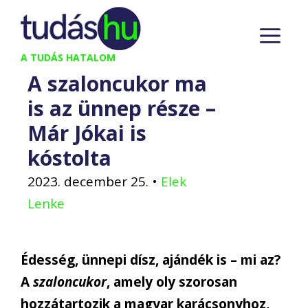
Kilépés
M
a
tartalomba
A TUDÁS HATALOM
A szaloncukor ma
is az ünnep része –
Már Jókai is
kóstolta
2023. december 25.
•
Elek
Lenke
Édesség, ünnepi dísz, ajándék is – mi az?
A
szaloncukor
, amely oly szorosan
hozzátartozik a magyar karácsonyhoz,