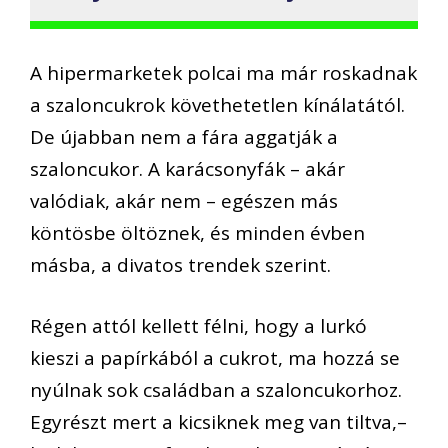
A hipermarketek polcai ma már roskadnak
a szaloncukrok követhetetlen
kínálat
ától.
De újabban
nem a fára aggatják a
szaloncukor. A karácsonyfák – akár
való
diak, akár nem
– egészen más
köntösbe öltöznek
,
és minden évben
másba, a divatos trendek szerint.
Régen attól kellett félni, hogy a
lurkó
kieszi a papírkából a cukrot,
ma hozzá se
nyúlnak sok
családban a szaloncukorhoz.
Egyrészt
mert a kicsiknek meg van
tiltva,
–