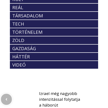
REÁL
TÁRSADALOM
TECH
TÖRTÉNELEM
ZÖLD
GAZDASÁG
HÁTTÉR
VIDEÓ
Izrael még nagyobb
intenzitással folytatja
a háborút