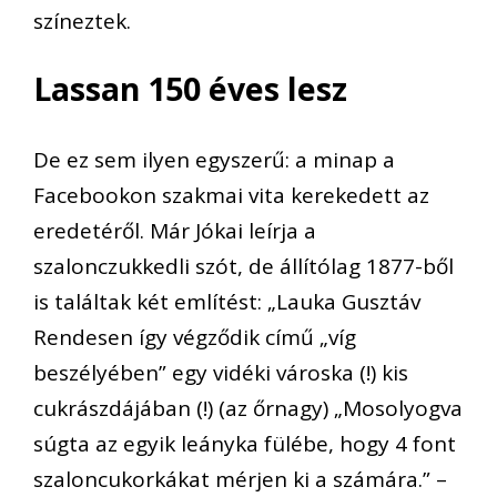
színeztek.
Lassan 150 éves lesz
De ez sem ilyen egyszerű: a minap a
Facebookon
szakmai
vita kerekedett
az
eredetéről. Már
Jóka
i leírja a
szalonczukkedli szót,
de állítólag 1877-ből
is
találtak
két
említés
t: „
Lauka Gusztáv
Rendesen így végződik című „víg
beszélyében” egy vidéki városka (!) kis
cukrászdájában (!) (az őrnagy) „Mosolyogva
súgta az egyik leányka fülébe, hogy 4 font
szaloncukorkákat mérjen ki a számára.”
–