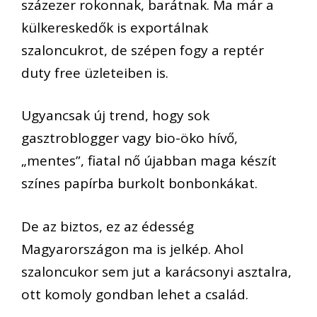
százezer
rokonnak, barátnak.
Ma már
a
külkereskedők
is
exportálnak
szaloncukro
t, de
szépen fogy a repté
r
duty free üzletei
ben is.
Ugyancsak új trend, hogy s
ok
gasztroblogger vagy
bio-öko h
í
vő
,
„mentes”,
fiatal nő
újabban
maga készít
színes papírba bur
kolt bonbonká
kat
.
De az biztos, ez az édesség
Magyarországon
ma is jelkép.
Ahol
szaloncukor
s
em
jut a karácsony
i asztalra
,
ott komoly gond
ban
lehet
a család.