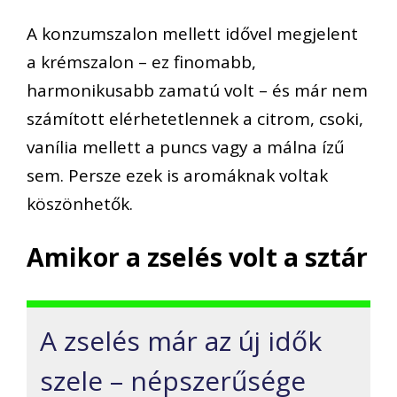
A konzumszalon mellett
idővel
megjelent
a krémszalon – ez finomabb,
harmonikusabb zamatú volt – és már nem
számított elérhetetlennek a citrom, csoki,
vanília mellett a puncs vagy a málna ízű
sem.
Persze
ezek is aromák
nak
voltak
köszönhetők
.
Amikor a zselés volt a sztár
A
zselés
már az új idők
szele
–
népszerűsége