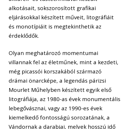
alkotásait, sokszorosított grafikai
eljárásokkal készített műveit, litográfiáit
és monotípiáit is megtekinthetik az
érdeklődők.
Olyan meghatározó momentumai
villannak fel az életműnek, mint a kezdeti,
még picassói korszakából származó
drámai önarcképe, a legendás párizsi
Mourlet Műhelyben készített egyik első
litográfiája, az 1980-as évek monumentális
lebegővásznai, vagy az 1990-es évek
kiemelkedő fontosságú sorozatának, a
Vándornak a darabjai, melyek hosszú idő