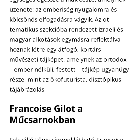
üzenete: az emberiség nyugalomra és
kölcsönös elfogadásra vágyik. Az öt
tematikus szekcióba rendezett izraeli és
magyar alkotások egymásra reflektálva
hoznak létre egy átfogó, kortárs
művészeti tájképet, amelynek az ortodox
– ember nélküli, festett – tájkép ugyanúgy
része, mint az ökofuturista, disztópikus
tájábrázolás.
Francoise Gilot a
Műcsarnokban
Felszálló Főnix címmel látható Francoise