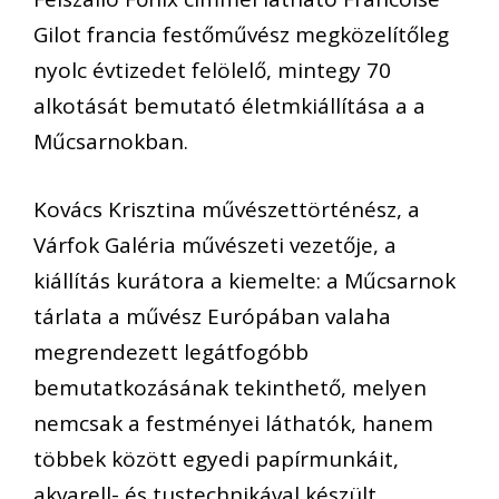
Gilot francia festőművész megközelítőleg
nyolc évtizedet felölelő, mintegy 70
alkotását bemutató életmkiállítása a a
Műcsarnokban.
Kovács Krisztina művészettörténész, a
Várfok Galéria művészeti vezetője, a
kiállítás kurátora a kiemelte: a Műcsarnok
tárlata a művész Európában valaha
megrendezett legátfogóbb
bemutatkozásának tekinthető, melyen
nemcsak a festményei láthatók, hanem
többek között egyedi papírmunkáit,
akvarell- és tustechnikával készült