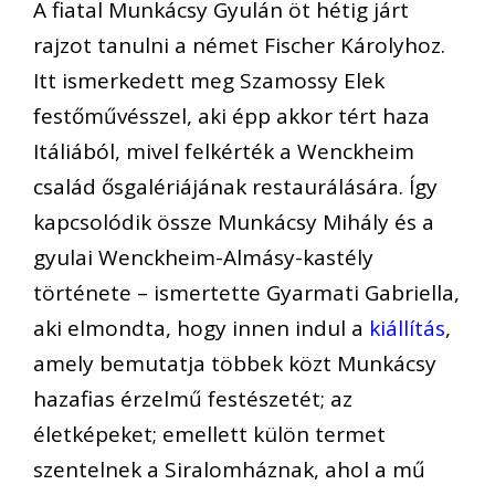
A fiatal Munkácsy Gyulán öt hétig járt
rajzot tanulni a német Fischer Károlyhoz.
Itt ismerkedett meg Szamossy Elek
festőművésszel, aki épp akkor tért haza
Itáliából, mivel felkérték a Wenckheim
család ősgalériájának restaurálására. Így
kapcsolódik össze Munkácsy Mihály és a
gyulai Wenckheim-Almásy-kastély
története – ismertette Gyarmati Gabriella,
aki elmondta, hogy innen indul a
kiállítás
,
amely bemutatja többek közt Munkácsy
hazafias érzelmű festészetét; az
életképeket; emellett külön termet
szentelnek a Siralomháznak, ahol a mű