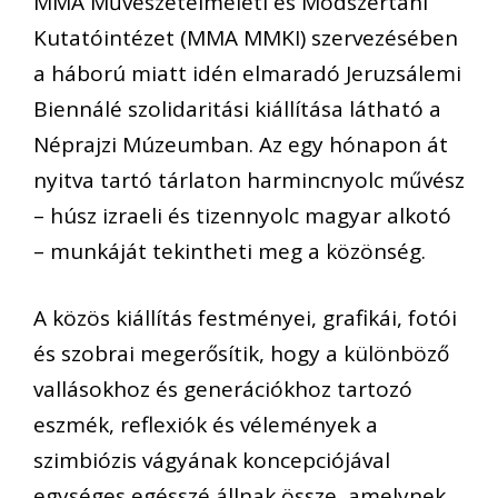
MMA Művészetelméleti és Módszertani
Kutatóintézet (MMA MMKI) szervezésében
a háború miatt idén elmaradó Jeruzsálemi
Biennálé szolidaritási kiállítása látható a
Néprajzi Múzeumban. Az egy hónapon át
nyitva tartó tárlaton harmincnyolc művész
– húsz izraeli és tizennyolc magyar alkotó
– munkáját tekintheti meg a közönség.
A közös kiállítás festményei, grafikái, fotói
és szobrai megerősítik, hogy a különböző
vallásokhoz és generációkhoz tartozó
eszmék, reflexiók és vélemények a
szimbiózis vágyának koncepciójával
egységes egésszé állnak össze, amelynek