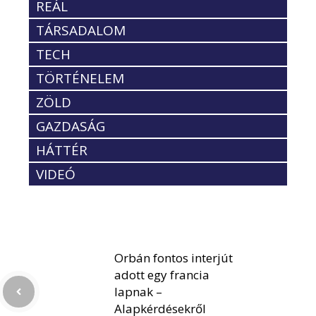
REÁL
TÁRSADALOM
TECH
TÖRTÉNELEM
ZÖLD
GAZDASÁG
HÁTTÉR
VIDEÓ
Orbán fontos interjút
adott egy francia
lapnak –
Alapkérdésekről