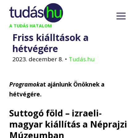
Kilépés
M
a
tartalomba
A TUDÁS HATALOM
Friss kiálltások a
hétvégére
2023. december 8.
•
Tudás.hu
Programok
at ajánlunk Önöknek a
hétvégére.
Suttogó föld – izraeli-
magyar kiállítás a Néprajzi
Múzeumban