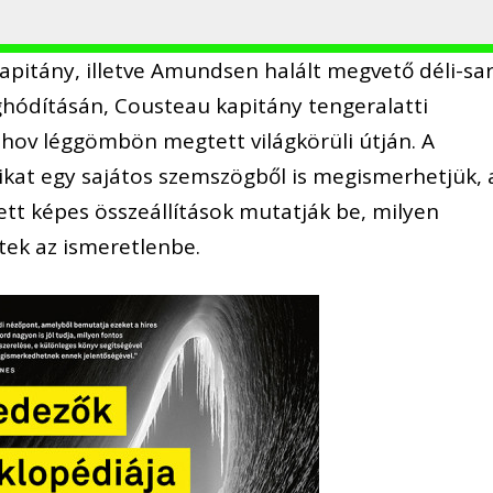
pitány, illetve Amundsen halált megvető déli-sar
eghódításán, Cousteau kapitány tengeralatti
hov léggömbön megtett világkörüli útján. A
ikat egy sajátos szemszögből is megismerhetjük, 
ett képes összeállítások mutatják be, milyen
ltek az ismeretlenbe.