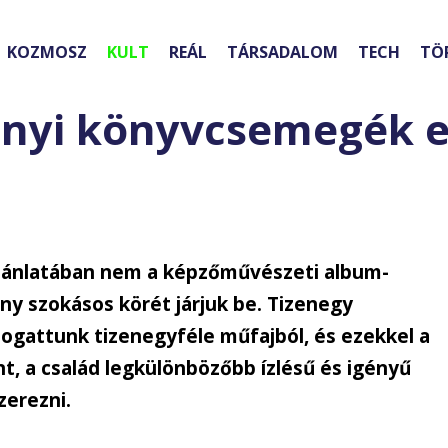
KOZMOSZ
KULT
REÁL
TÁRSADALOM
TECH
TÖ
onyi könyvcsemegék e
ajánlatában nem a képzőművészeti album-
y szokásos körét járjuk be. Tizenegy
logattunk tizenegyféle műfajból, és ezekkel a
t, a család legkülönbözőbb ízlésű és igényű
zerezni.