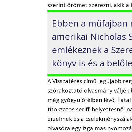
szerint örömet szerezni, akik 
Ebben a műfajban 
amerikai Nicholas 
emlékeznek a Szere
könyv is és a belőle 
A Visszatérés című legújabb re
szórakoztató olvasmány váljék b
még gyógyulófélben lévő, fiatal
titokzatos seriff-helyettesnő, 
érzelmek és a cselekményszála
olvasóra egy izgalmas nyomozá