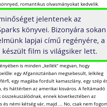
a könnyed, romantikus olvasmányokat kedvelik.
minőséget jelentenek az
Sparks könyvei. Bizonyára sokan
lmünk lapjai című regényére, a
készült film is világsiker lett.
gényében is minden „kellék” megvan, hogy
előle: egy Afganisztánban megsebesült, lelkileg
 férfi, egy magába fordult kamaszlány, egy szép é
na, és háttérben az amerikai kisváros. A feltámadó
k összekuszálódnak, ennek következtében az
s és némi kétség vár, majd….. No, csak nem fogo