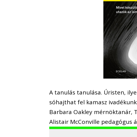
A tanulás tanulása. Úristen, i
sóhajthat fel kamasz ivadékunk
Barbara Oakley mérnöktanár, Te
Alistair McConville pedagógus ál