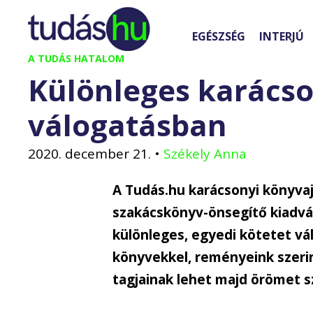
Kilépés
a
EGÉSZSÉG
INTERJÚ
tartalomba
A TUDÁS HATALOM
Különleges karács
válogatásban
2020. december 21.
•
Székely Anna
A Tudás.hu karácsonyi könyv
szakácskönyv-önsegítő kiadván
különleges, egyedi kötetet vá
könyvekkel, reményeink szerin
tagjainak lehet majd örömet s