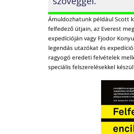
szöveggel.
Ámuldozhatunk például Scott ka
felfedező útjain, az Everest m
expedícióján vagy Fjodor Konyu
legendás utazókat és expedíció
ragyogó eredeti felvételek mell
speciális felszerelésekkel készü