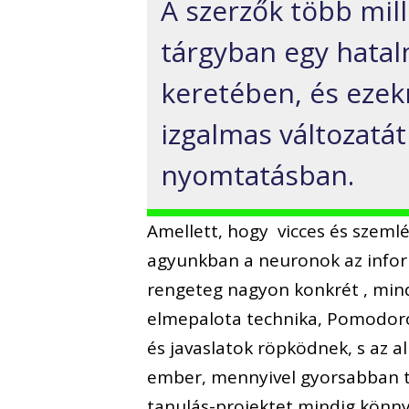
A szerzők több mill
tárgyban egy hatal
keretében, és ezekn
izgalmas változatá
nyomtatásban.
Amellett, hogy vicces és szeml
agyunkban a neuronok az infor
rengeteg nagyon konkrét , mind
elmepalota technika, Pomodoro
és javaslatok röpködnek, s az a
ember, mennyivel gyorsabban ta
tanulás-projektet mindig könn