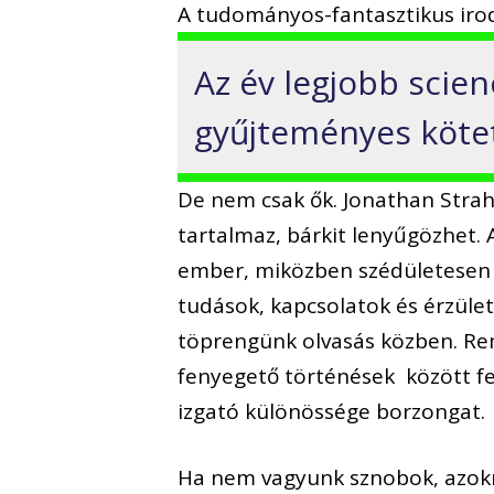
A tudományos-fantasztikus irod
Az év legjobb scien
gyűjteményes kötet
De nem csak ők. Jonathan Strah
tartalmaz, bárkit lenyűgözhet. A
ember, miközben szédületesen ú
tudások, kapcsolatok és érzülete
töprengünk olvasás közben. Rem
fenyegető történések között fe
izgató különössége borzongat.
Ha nem vagyunk sznobok, azokna