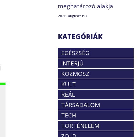
meghatározó alakja
2026. augusztus 7.
KATEGÓRIÁK
EGÉSZSÉG
INTERJÚ
l
KOZMOSZ
KULT
REÁL
TÁRSADALOM
TECH
TÖRTÉNELEM
ZÖLD