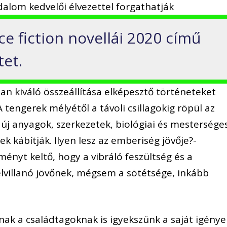
alom kedvelői élvezettel forgathatják
ce fiction novellái 2020 című
et.
an kiváló összeállítása elképesztő történeteket
 tengerek mélyétől a távoli csillagokig röpül az
j anyagok, szerkezetek, biológiai és mestersége
k kábítják. Ilyen lesz az emberiség jövője?-
ényt keltő, hogy a vibráló feszültség és a
lvillanó jövőnek, mégsem a sötétsége, inkább
k a családtagoknak is igyekszünk a saját igénye