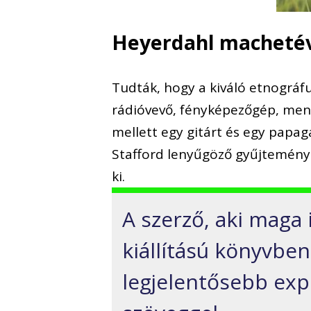
Heyerdahl macheté
Tudták, hogy a kiváló etnográf
rádióvevő, fényképezőgép, men
mellett egy gitárt és egy papagá
Stafford lenyűgöző gyűjteménye
ki.
A szerző, aki maga 
kiállítású könyvbe
legjelentősebb exp