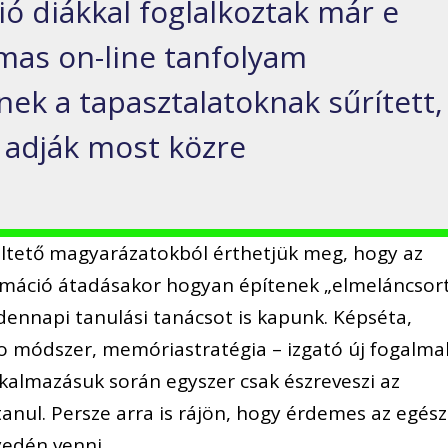
ió diákkal foglalkoztak már e
mas on-line tanfolyam
ek a tapasztalatoknak sűrített,
t adják most közre
éltető magyarázatokból érthetjük meg, hogy az
máció átadásakor hogyan építenek „elmeláncsort
ennapi tanulási tanácsot is kapunk. Képséta,
 módszer, memóriastratégia – izgató új fogalma
lkalmazásuk során egyszer csak észreveszi az
nul. Persze arra is rájön, hogy érdemes az egész
yedén venni.