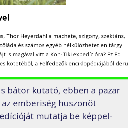
vel
us, Thor Heyerdahl a machete, szigony, szektáns,
tőláda és számos egyéb nélkülözhetetlen tárgy
jt is magával vitt a Kon-Tiki expedícióra? Ez Ed
s kötetéből, a Felfedezők enciklopédiájából derü
is bátor kutató, ebben a pazar
n az emberiség huszonöt
edícióját mutatja be képpel-