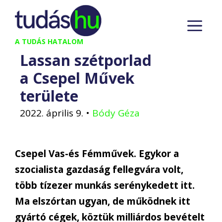
Kilépés
M
a
tartalomba
A TUDÁS HATALOM
Lassan szétporlad
a Csepel Művek
területe
2022. április 9.
•
Bódy Géza
Csepel Vas-és Fémművek. Egykor a
szocialista gazdaság fellegvára volt,
több tízezer munkás serénykedett itt.
Ma elszórtan ugyan, de működnek itt
gyártó cégek, köztük milliárdos bevételt