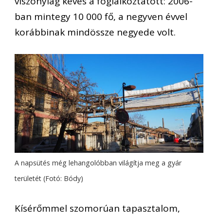
viszonylag kevés a foglalkoztatott: 2006-
ban mintegy 10 000 fő, a negyven évvel
korábbinak mindössze negyede volt.
A napsütés még lehangolóbban világítja meg a gyár
területét (Fotó: Bódy)
Kísérőmmel szomorúan tapasztalom,