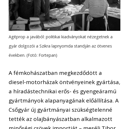
Agitprop a javából: politikai kiadványokat nézegetnek a
gyár dolgozói a Szikra lapnyomda standján az ötvenes
években. (Fotó: Fortepan)
A fémkohászatban megkezdődött a
diesel-motorházak öntvényeinek gyártása,
a híradástechnikai erős- és gyengeáramú
gyártmányok alapanyagának előállítása. A
Csőgyár új gyártmányai szükségtelenné
tették az olajbányászatban alkalmazott
minőségi csövek importját – meséli Tibor,