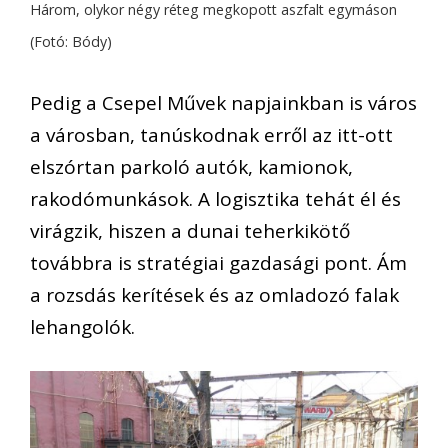
Három, olykor négy réteg megkopott aszfalt egymáson
(Fotó: Bódy)
Pedig a Csepel Művek napjainkban is város
a városban, tanúskodnak erről az itt-ott
elszórtan parkoló autók, kamionok,
rakodómunkások. A logisztika tehát él és
virágzik, hiszen a dunai teherkikötő
továbbra is stratégiai gazdasági pont. Ám
a rozsdás kerítések és az omladozó falak
lehangolók.