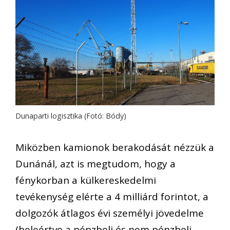
Dunaparti logisztika (Fotó: Bódy)
Miközben kamionok berakodását nézzük a
Dunánál, azt is megtudom, hogy a
fénykorban a külkereskedelmi
tevékenység elérte a 4 milliárd forintot, a
dolgozók átlagos évi személyi jövedelme
(beleértve a pénzbeli és nem pénzbeli