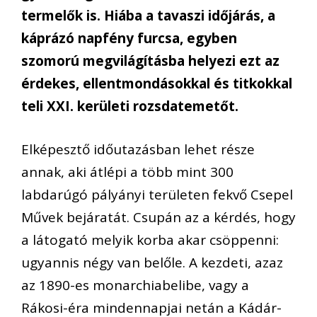
termelők is. Hiába a tavaszi időjárás, a
káprázó napfény furcsa, egyben
szomorú megvilágításba helyezi ezt az
érdekes, ellentmondásokkal és titkokkal
teli XXI. kerületi rozsdatemetőt.
Elképesztő időutazásban lehet része
annak, aki átlépi a több mint 300
labdarúgó pályányi területen fekvő Csepel
Művek bejáratát. Csupán az a kérdés, hogy
a látogató melyik korba akar csöppenni:
ugyannis négy van belőle. A kezdeti, azaz
az 1890-es monarchiabelibe, vagy a
Rákosi-éra mindennapjai netán a Kádár-