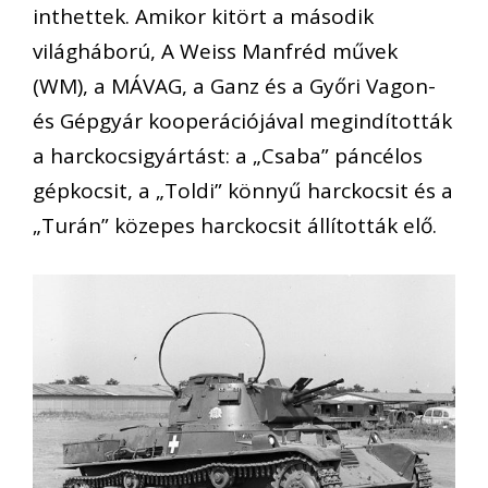
inthettek. Amikor kitört a második
világháború, A Weiss Manfréd művek
(WM), a MÁVAG, a Ganz és a Győri Vagon-
és Gépgyár kooperációjával megindították
a harckocsigyártást: a „Csaba” páncélos
gépkocsit, a „Toldi” könnyű harckocsit és a
„Turán” közepes harckocsit állították elő.