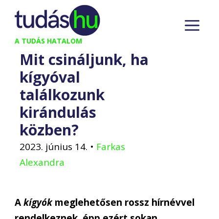
Kilépés
M
a
tartalomba
A TUDÁS HATALOM
Mit csináljunk, ha
kígyóval
találkozunk
kirándulás
közben?
2023. június 14.
•
Farkas
Alexandra
A
kígyók
meglehetősen rossz hírnévvel
rendelkeznek, épp ezért sokan