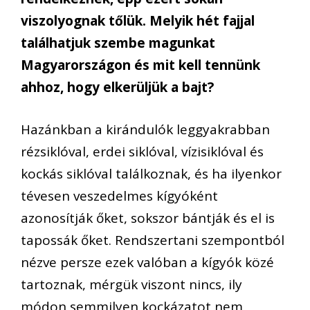
viszolyognak tőlük. Melyik hét fajjal
találhatjuk szembe magunkat
Magyarországon és mit kell tennünk
ahhoz, hogy elkerüljük a bajt?
Hazánkban a kirándulók leggyakrabban
rézsiklóval, erdei siklóval, vízisiklóval és
kockás siklóval találkoznak, és ha ilyenkor
tévesen veszedelmes kígyóként
azonosítják őket, sokszor bántják és el is
tapossák őket. Rendszertani szempontból
nézve persze ezek valóban a kígyók közé
tartoznak, mérgük viszont nincs, ily
módon semmilyen kockázatot nem