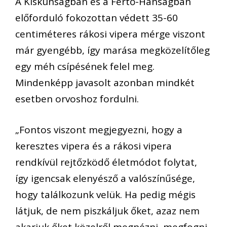
A Kiskunságban és a Fertő-Hanságban
előforduló fokozottan védett 35-60
centiméteres rákosi vipera mérge viszont
már gyengébb, így marása megközelítőleg
egy méh csípésének felel meg.
Mindenképp javasolt azonban mindkét
esetben orvoshoz fordulni.
„Fontos viszont megjegyezni, hogy a
keresztes vipera és a rákosi vipera
rendkívül rejtőzködő életmódot folytat,
így igencsak elenyésző a valószínűsége,
hogy találkozunk velük. Ha pedig mégis
látjuk, de nem piszkáljuk őket, azaz nem
akarjuk őket közelről megnézni, megfogni,