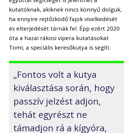
egyúttal segítséget is jelenthet a
kutatóknak, akiknek nincs könnyű dolguk,
ha ennyire rejtőzködő fajok viselkedését
és elterjedését tárnák fel. Épp ezért 2020
óta a hazai rákosi vipera kutatásokat
Tomi, a speciális keresőkutya is segíti.
„Fontos volt a kutya
kiválasztása során, hogy
passzív jelzést adjon,
tehát egyrészt ne
támadjon rá a kígyóra,