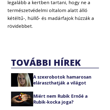
legalább a kertben tartani, hogy ne a
természetvédelmi oltalom alatt álló
kétéltű-, hüllő- és madárfajok húzzák a
rövidebbet.
TOVÁBBI HÍREK
A szexrobotok hamarosan
eláraszthatják a világot
Miért nem Rubik Ernőé a
Rubik-kocka joga?