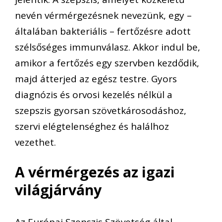
nevén vérmérgezésnek nevezünk, egy –
általában bakteriális – fertőzésre adott
szélsőséges immunválasz. Akkor indul be,
amikor a fertőzés egy szervben kezdődik,
majd átterjed az egész testre. Gyors
diagnózis és orvosi kezelés nélkül a
szepszis gyorsan szövetkárosodáshoz,
szervi elégtelenséghez és halálhoz
vezethet.
A vérmérgezés az igazi
világjárvány
Az Európai Szepszis Szövetség által