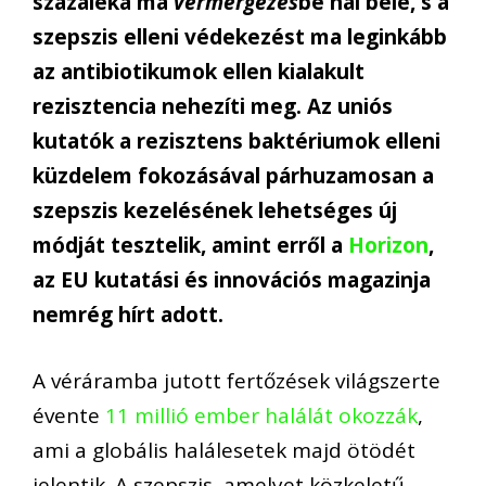
százaléka ma
vérmérgezés
be hal bele, s a
szepszis elleni védekezést ma leginkább
az antibiotikumok ellen kialakult
rezisztencia nehezíti meg. Az uniós
kutatók a rezisztens baktériumok elleni
küzdelem fokozásával párhuzamosan a
szepszis kezelésének lehetséges új
módját tesztelik, amint erről a
Horizon
,
az EU kutatási és innovációs magazinja
nemrég hírt adott.
A véráramba jutott fertőzések világszerte
évente
11 millió ember halálát okozzák
,
ami a globális halálesetek majd ötödét
jelentik. A szepszis, amelyet közkeletű