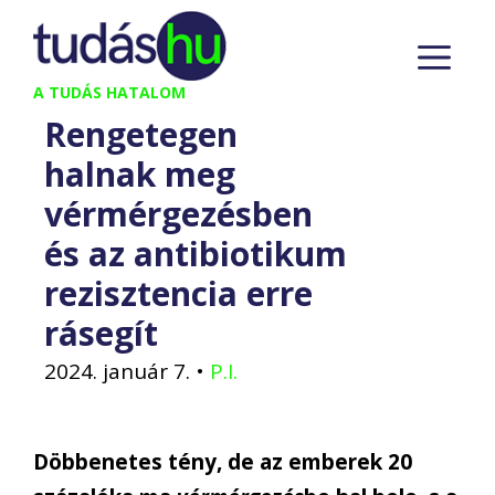
Kilépés
M
a
tartalomba
A TUDÁS HATALOM
Rengetegen
halnak meg
vérmérgezésben
és az antibiotikum
rezisztencia erre
rásegít
2024. január 7.
•
P.I.
Döbbenetes tény, de az emberek 20