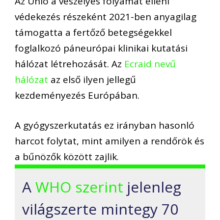
Az Unió a veszélyes folyamat elleni
védekezés részeként 2021-ben anyagilag
támogatta a fertőző betegségekkel
foglalkozó páneurópai klinikai kutatási
hálózat létrehozását. Az
Ecraid nevű
hálózat
az első ilyen jellegű
kezdeményezés Európában.
A gyógyszerkutatás ez irányban hasonló
harcot folytat, mint amilyen a rendőrök és
a bűnözők között zajlik.
A
WHO szerint
jelenleg
világszerte mintegy 70