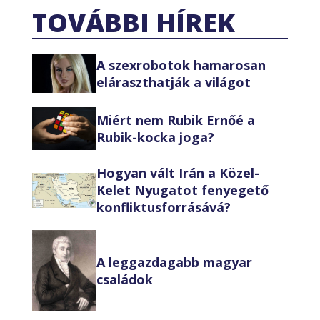
TOVÁBBI HÍREK
A szexrobotok hamarosan
eláraszthatják a világot
Miért nem Rubik Ernőé a
Rubik-kocka joga?
Hogyan vált Irán a Közel-
Kelet Nyugatot fenyegető
konfliktusforrásává?
A leggazdagabb magyar
családok