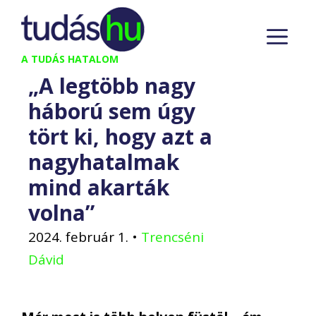
Kilépés
M
a
tartalomba
A TUDÁS HATALOM
„A legtöbb nagy
háború sem úgy
tört ki, hogy azt a
nagyhatalmak
mind akarták
volna”
2024. február 1.
•
Trencséni
Dávid