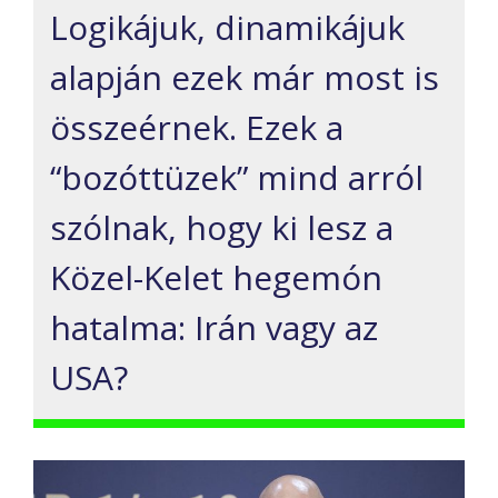
Logik
á
juk, dinamik
á
juk
alapj
á
n ezek m
á
r most is
ö
ssze
é
rnek. Ezek a
“
boz
ó
tt
ü
zek
”
mind arr
ó
l
sz
ó
lnak, hogy ki lesz a
K
ö
zel-Kelet hegem
ó
n
hatalma: Ir
á
n vagy az
USA?