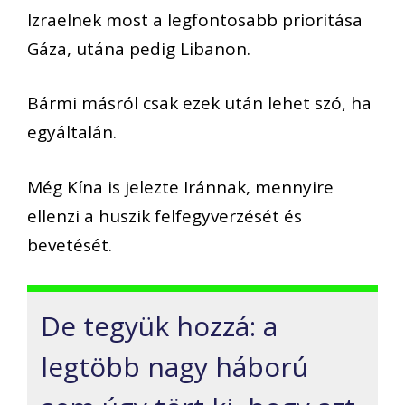
Izraelnek most a legfontosabb priorit
á
sa
G
á
za, ut
á
na pedig Libanon.
B
á
rmi m
á
sr
ó
l csak ezek ut
á
n
lehet sz
ó
, ha
egy
á
ltal
á
n
.
M
é
g
K
í
na
is jelezte Ir
á
nnak, mennyire
ellenzi a huszik felfegyverz
é
s
é
t
é
s
bevet
é
s
é
t.
De tegy
ü
k hozz
á
:
a
legt
ö
bb
nagy
h
á
bor
ú