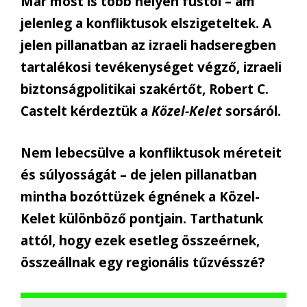
Már most is több helyen füstöl – ám
jelenleg a konfliktusok elszigeteltek. A
jelen pillanatban az izraeli hadseregben
tartalékosi tevékenységet végző, izraeli
biztonságpolitikai szakértőt, Robert C.
Castelt kérdeztük a
Közel-Kelet
sorsáról.
Nem lebecs
ü
lve a konfliktusok m
é
reteit
é
s s
ú
lyoss
á
g
á
t – de jelen pillanatban
mintha boz
ó
tt
ü
zek
é
gn
é
nek a K
ö
zel-
Kelet k
ü
l
ö
nb
ö
z
ő
pontjain. Tarthatunk
att
ó
l, hogy ezek esetleg
ö
ssze
é
rnek,
ö
ssze
á
llnak egy region
á
lis t
ű
zv
é
ssz
é
?