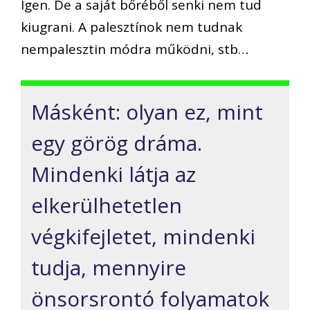
Igen.
De a saj
á
t b
ő
r
é
b
ő
l senki nem tud
kiugrani. A paleszt
í
nok nem tudnak
nempalesztin m
ó
dra m
ű
k
ö
dni, stb
…
M
á
sk
é
nt: olyan ez, mint
egy g
ö
r
ö
g dr
á
ma.
Mindenki l
á
tja az
elker
ü
lhetetlen
v
é
gkifejletet, mindenki
tudja, mennyire
ö
nsorsront
ó
folyamatok