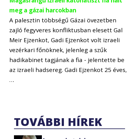
Magasrangú izraeli katonatiszt fia halt
meg a gázai harcokban
A palesztin többségű Gázai övezetben
zajló fegyveres konfliktusban elesett Gal
Meir Ejzenkot, Gadi Ejzenkot volt izraeli
vezérkari főnöknek, jelenleg a szűk
hadikabinet tagjának a fia - jelentette be
az izraeli hadsereg. Gadi Ejzenkot 25 éves,
…
TOVÁBBI HÍREK