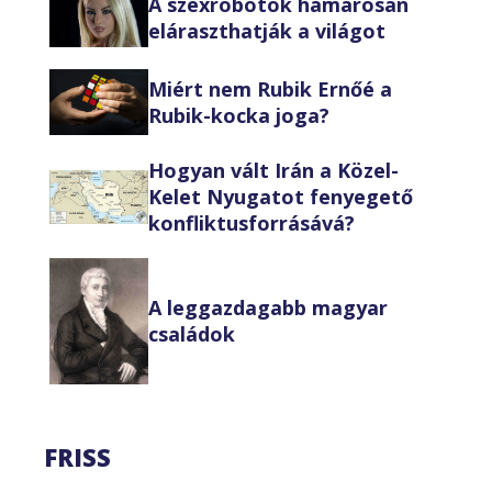
A szexrobotok hamarosan
eláraszthatják a világot
Miért nem Rubik Ernőé a
Rubik-kocka joga?
Hogyan vált Irán a Közel-
Kelet Nyugatot fenyegető
konfliktusforrásává?
A leggazdagabb magyar
családok
FRISS