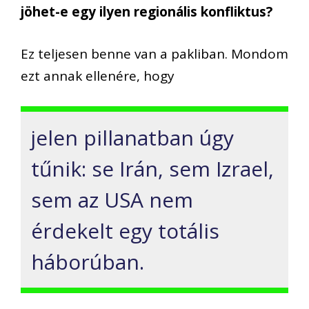
j
ö
het-e egy ilyen region
á
lis konfliktus?
E
z teljesen benne van a pakliban.
Mondom
ezt annak ellen
é
re, hogy
jelen pillanatban
ú
gy
t
ű
nik: se Ir
á
n, sem Izrael,
sem az USA nem
é
rdekelt egy tot
á
lis
h
á
bor
ú
ban.