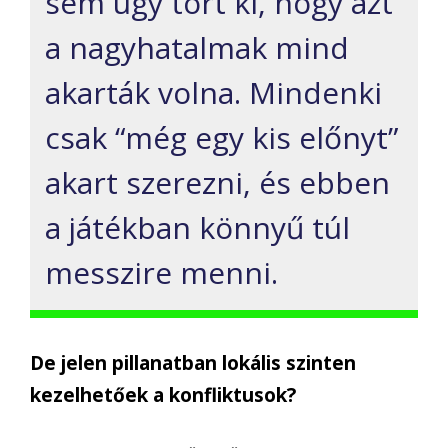
sem
ú
gy t
ö
rt ki, hogy azt
a nagyhatalmak
mind
akart
á
k volna.
M
indenki
csak
“
m
é
g egy kis el
ő
nyt
”
akart szerezni,
é
s
ebben
a j
á
t
é
kban k
ö
nny
ű
t
ú
l
messzire menni.
De jelen pillanatban lok
á
lis szinten
kezelhet
ő
ek a konfliktusok?