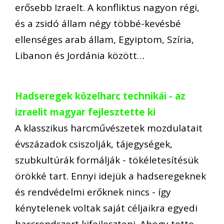
erősebb Izraelt. A konfliktus nagyon régi,
és a zsidó állam négy többé-kevésbé
ellenséges arab állam, Egyiptom, Szíria,
Libanon és Jordánia között…
Hadseregek közelharc technikái - az
izraelit magyar fejlesztette ki
A klasszikus harcművészetek mozdulatait
évszázadok csiszolják, tájegységek,
szubkultúrák formálják - tökéletesítésük
örökké tart. Ennyi idejük a hadseregeknek
és rendvédelmi erőknek nincs - így
kénytelenek voltak saját céljaikra egyedi
harcrendszert kifejleszteni. Ahogy tette