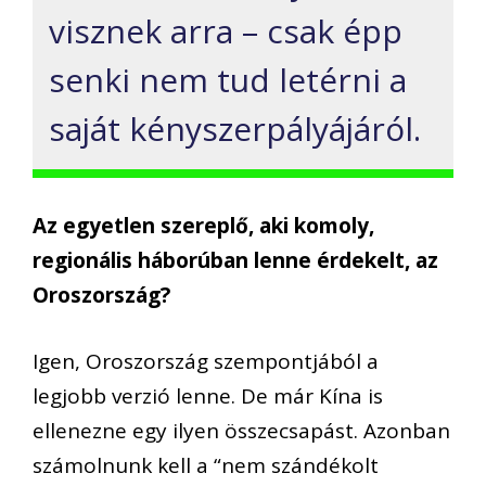
visznek arra – csak
é
pp
senki nem tud let
é
rni a
saj
á
t k
é
nyszerp
á
ly
á
j
á
r
ó
l.
Az egyetlen szerepl
ő
, aki komoly,
region
á
lis h
á
bor
ú
ban lenne
é
rdekelt, az
Oroszorsz
á
g?
Igen, Oroszorsz
á
g szempontj
á
b
ó
l a
legjobb verzi
ó
lenne. De m
á
r K
í
na is
ellenezne egy ilyen
ö
sszecsap
á
st. Azonban
sz
á
molnunk kell a
“
nem sz
á
nd
é
kolt