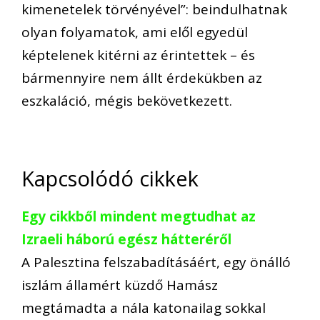
kimenetelek
t
ö
rv
é
ny
é
vel
”
: beindulhatnak
olyan folyamatok, ami el
ő
l egyed
ü
l
k
é
ptelenek kit
é
rni az
é
rintettek –
é
s
b
á
rmennyire nem
á
llt
é
rdek
ü
kben az
eszkal
á
ci
ó
, m
é
gis bek
ö
vetkezett
.
Kapcsolódó cikkek
Egy cikkből mindent megtudhat az
Izraeli háború egész hátteréről
A Palesztina felszabadításáért, egy önálló
iszlám államért küzdő Hamász
megtámadta a nála katonailag sokkal