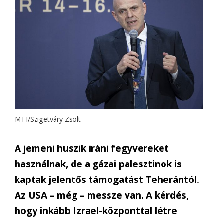
MTI/Szigetváry Zsolt
A jemeni huszik ir
á
ni fegyvereket
haszn
á
lnak, de a g
á
zai palesztinok is
kaptak jelent
ő
s t
á
mogat
á
st Teher
á
nt
ó
l.
Az USA – m
é
g – messze van. A k
é
rd
é
s,
hogy ink
á
bb Izrael-k
ö
zponttal l
é
tre